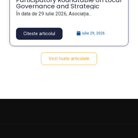
Participatory Roundtable on Local
Governance and Strategic
Foresight for Resilient Public
În data de 29 iulie 2026, Asociația...
Policies, within the FOSTER Project
Citeste articolul
iulie 29, 2026
Vezi toate articolele