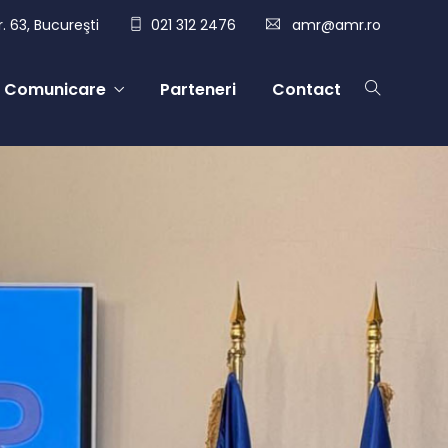
. 63, Bucureşti
021 312 2476
amr@amr.ro
Comunicare
Parteneri
Contact