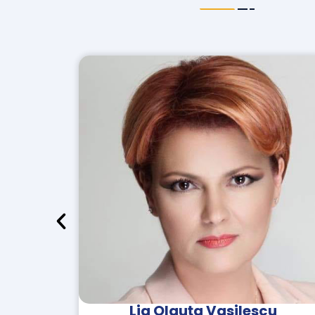
u
Emil Boc