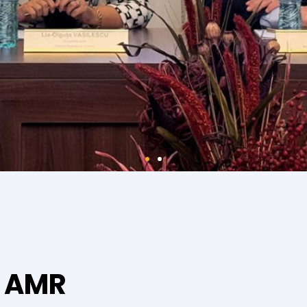
r AMR
“Pentru o