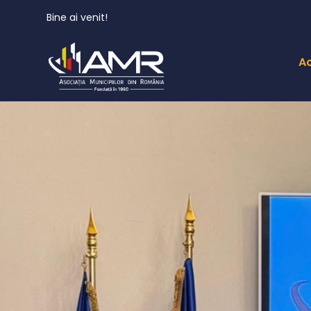
Bine ai venit!
A