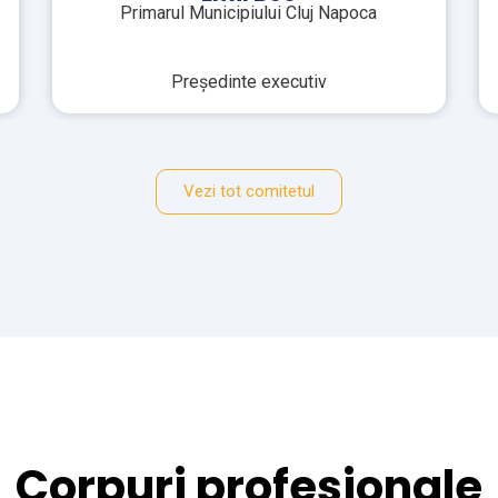
Primarul Municipiului Galați
Prim-vicepreşedinte
Vezi tot comitetul
Corpuri profesionale