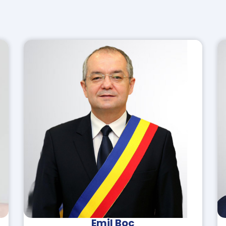
administrație
publică locală
modernă,
responsabilă și
transparentă”.
Află cine suntem!
Apasă aici
Ionuț-Florin PUCHEANU