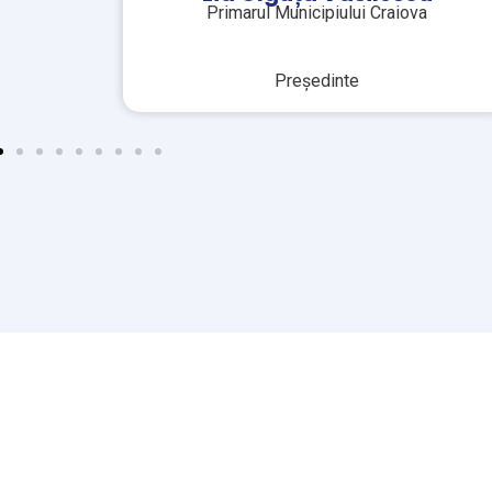
a
Primarul Municipiului Cluj Napoca
Preşedinte executiv