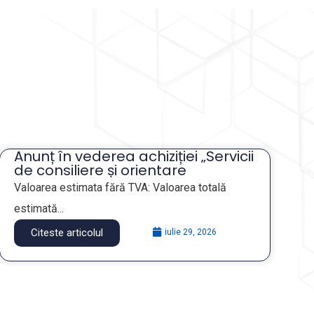
Anunț în vederea achiziției „Servicii
de consiliere și orientare
profesională a angajaților din
Valoarea estimata fără TVA: Valoarea totală
companiile publice municipale”
estimată...
Citeste articolul
iulie 29, 2026