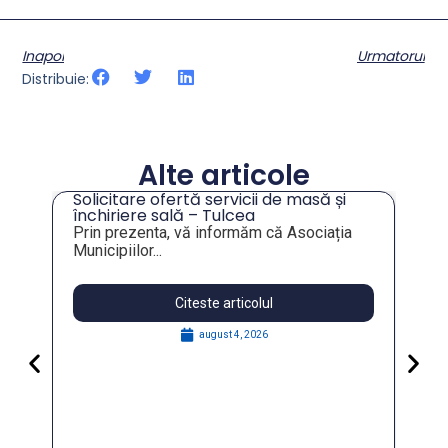
Inapoi
Urmatorul
Distribuie:
Alte articole
Solicitare ofertă servicii de masă și
tru
închiriere sală – Tulcea
Prin prezenta, vă informăm că Asociația
Municipiilor...
Citeste articolul
august 4, 2026
Pa
Go
for
În 
FO