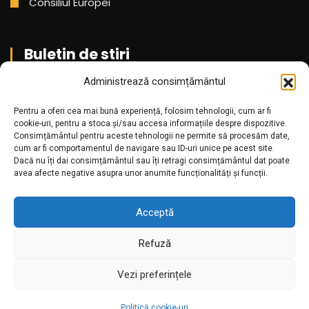
Consiliul Europei
Buletin de stiri
Administrează consimțământul
Aboneaza-te pentru a primi cele mai noi stiri din partea
Pentru a oferi cea mai bună experiență, folosim tehnologii, cum ar fi
noastra!
cookie-uri, pentru a stoca și/sau accesa informațiile despre dispozitive.
Consimțământul pentru aceste tehnologii ne permite să procesăm date,
cum ar fi comportamentul de navigare sau ID-uri unice pe acest site.
Dacă nu îți dai consimțământul sau îți retragi consimțământul dat poate
avea afecte negative asupra unor anumite funcționalități și funcții.
Acceptă
Refuză
Amr.ro @2025. Toate drepturile rezervate
Vezi preferințele
Politică cookie-uri