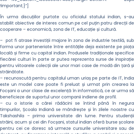
!important;}”]
În urma discuțiilor purtate cu oficialul statului indian, s-au
stabilit obiective de interes comun pe cel puțin patru direcții de
cooperare – economică, zona de IT, educație și cultură.
– pot fi atrase investiții majore în zona de industrie textilă, sub
forma unor parteneriate între entitățile deja existente pe piața
locală și firme cu capital indian. Produsele tradiționale specifice
fiecărei culturi în parte ar putea reprezenta surse de inspirație
pentru viitoarele colecții ale unor mari case de modă din țară și
străinătate.
– recunoscută pentru capitalul uman uriaș pe parte de IT, India
este un model care poate fi preluat și urmat prin crearea la
Focșani a unor clase de excelență în informatică, ce ar urma să
beneficieze de suportul unor companii indiene de profil.
– cu o istorie a cărei rădăcini se întind până în negura
timpurilor, Școala Indiană se mândrește și în zilele noastre cu
Takshashila – prima universitate din lume. Pentru studenții
străini, acum și cei din Focșani, statul indian oferă burse școlare
pentru cei ce doresc să urmeze cursurile universitare sau de