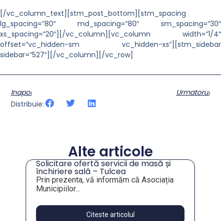
[/vc_column_text][stm_post_bottom][stm_spacing
lg_spacing=”80″ md_spacing=”80″ sm_spacing=”30″
xs_spacing=”20″][/vc_column][vc_column width=”1/4″
offset=”vc_hidden-sm vc_hidden-xs”][stm_sidebar
sidebar=”527″][/vc_column][/vc_row]
Inapoi
Urmatorul
Distribuie:
Alte articole
Solicitare ofertă servicii de masă și
tru
închiriere sală – Tulcea
Prin prezenta, vă informăm că Asociația
Municipiilor...
Citeste articolul