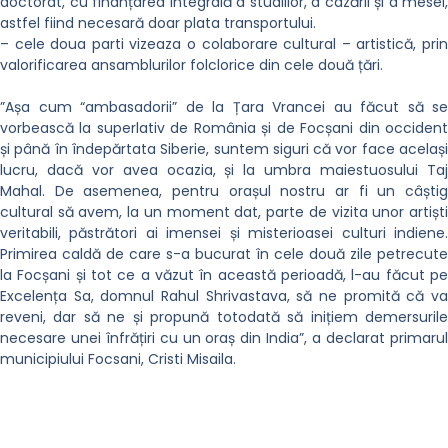
doctorat, cu finanțarea integrală a studiilor, a cazării și a mesei,
astfel fiind necesară doar plata transportului.
– cele doua parti vizeaza o colaborare cultural – artistică, prin
valorificarea ansamblurilor folclorice din cele două țări.
”Așa cum “ambasadorii” de la Țara Vrancei au făcut să se
vorbească la superlativ de România și de Focșani din occident
și până în îndepărtata Siberie, suntem siguri că vor face același
lucru, dacă vor avea ocazia, și la umbra maiestuosului Taj
Mahal. De asemenea, pentru orașul nostru ar fi un câștig
cultural să avem, la un moment dat, parte de vizita unor artiști
veritabili, păstrători ai imensei și misterioasei culturi indiene.
Primirea caldă de care s-a bucurat în cele două zile petrecute
la Focșani și tot ce a văzut în această perioadă, l-au făcut pe
Excelența Sa, domnul Rahul Shrivastava, să ne promită că va
reveni, dar să ne și propună totodată să inițiem demersurile
necesare unei înfrățiri cu un oraș din India”, a declarat primarul
municipiului Focsani, Cristi Misaila.