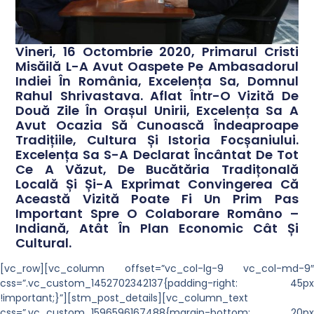
Vineri, 16 Octombrie 2020, Primarul Cristi
Misăilă L-A Avut Oaspete Pe Ambasadorul
Indiei În România, Excelența Sa, Domnul
Rahul Shrivastava. Aflat Într-O Vizită De
Două Zile În Orașul Unirii, Excelența Sa A
Avut Ocazia Să Cunoască Îndeaproape
Tradițiile, Cultura Și Istoria Focșaniului.
Excelența Sa S-A Declarat Încântat De Tot
Ce A Văzut, De Bucătăria Tradițonală
Locală Și Și-A Exprimat Convingerea Că
Această Vizită Poate Fi Un Prim Pas
Important Spre O Colaborare Româno –
Indiană, Atât În Plan Economic Cât Și
Cultural.
[vc_row][vc_column offset=”vc_col-lg-9 vc_col-md-9″
css=”.vc_custom_1452702342137{padding-right: 45px
!important;}”][stm_post_details][vc_column_text
css=”.vc_custom_1596596167488{margin-bottom: 20px