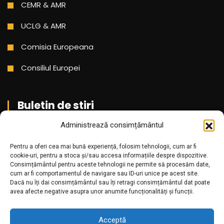
CEMR & AMR
UCLG & AMR
Comisia Europeana
Consiliul Europei
Buletin de stiri
Administrează consimțământul
Aboneaza-te pentru a primi cele mai noi stiri din partea
noastra!
Pentru a oferi cea mai bună experiență, folosim tehnologii, cum ar fi
cookie-uri, pentru a stoca și/sau accesa informațiile despre dispozitive.
Consimțământul pentru aceste tehnologii ne permite să procesăm date,
cum ar fi comportamentul de navigare sau ID-uri unice pe acest site.
Dacă nu îți dai consimțământul sau îți retragi consimțământul dat poate
avea afecte negative asupra unor anumite funcționalități și funcții.
Acceptă