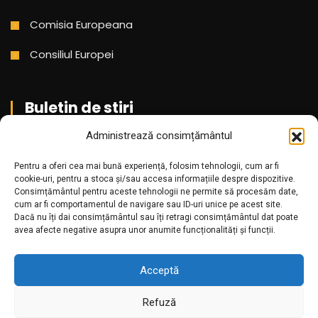
Comisia Europeana
Consiliul Europei
Buletin de stiri
Administrează consimțământul
Aboneaza-te pentru a primi cele mai noi stiri din partea
Pentru a oferi cea mai bună experiență, folosim tehnologii, cum ar fi
noastra!
cookie-uri, pentru a stoca și/sau accesa informațiile despre dispozitive.
Consimțământul pentru aceste tehnologii ne permite să procesăm date,
cum ar fi comportamentul de navigare sau ID-uri unice pe acest site.
Dacă nu îți dai consimțământul sau îți retragi consimțământul dat poate
avea afecte negative asupra unor anumite funcționalități și funcții.
Acceptă
Refuză