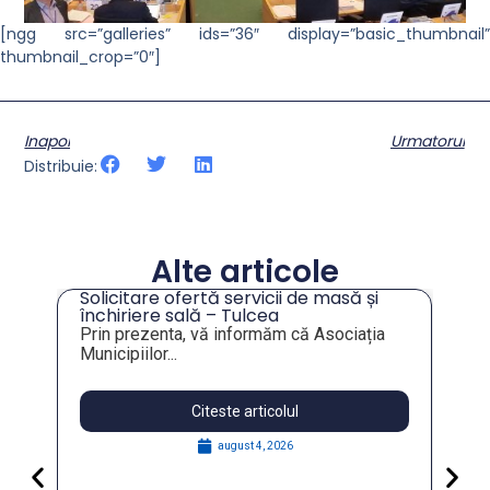
[ngg src=”galleries” ids=”36″ display=”basic_thumbnail”
thumbnail_crop=”0″]
Inapoi
Urmatorul
Distribuie:
Alte articole
Solicitare ofertă servicii de masă și
tru
închiriere sală – Tulcea
Prin prezenta, vă informăm că Asociația
Municipiilor...
Citeste articolul
august 4, 2026
Pa