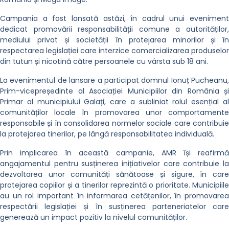
Campania a fost lansată astăzi, în cadrul unui eveniment
dedicat promovării responsabilității comune a autorităților,
mediului privat și societății în protejarea minorilor și în
respectarea legislației care interzice comercializarea produselor
din tutun și nicotină către persoanele cu vârsta sub 18 ani.
La evenimentul de lansare a participat domnul Ionuț Pucheanu,
Prim-vicepreședinte al Asociației Municipiilor din România și
Primar al municipiului Galați, care a subliniat rolul esențial al
comunităților locale în promovarea unor comportamente
responsabile și în consolidarea normelor sociale care contribuie
la protejarea tinerilor, pe lângă responsabilitatea individuală.
Prin implicarea în această campanie, AMR își reafirmă
angajamentul pentru susținerea inițiativelor care contribuie la
dezvoltarea unor comunități sănătoase și sigure, în care
protejarea copiilor și a tinerilor reprezintă o prioritate. Municipiile
au un rol important în informarea cetățenilor, în promovarea
respectării legislației și în susținerea parteneriatelor care
generează un impact pozitiv la nivelul comunităților.