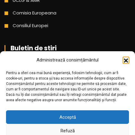
UCLG & AMR
Comisia Europeana
Consiliul Europei
Buletin de stiri
Administrează consimțământul
Aboneaza-te pentru a primi cele mai noi stiri din partea
noastra!
Pentru a oferi cea mai bună experiență, folosim tehnologii, cum ar fi
cookie-uri, pentru a stoca și/sau accesa informațiile despre dispozitive.
Consimțământul pentru aceste tehnologii ne permite să procesăm date,
cum ar fi comportamentul de navigare sau ID-uri unice pe acest site.
Dacă nu îți dai consimțământul sau îți retragi consimțământul dat poate
avea afecte negative asupra unor anumite funcționalități și funcții.
Acceptă
Refuză