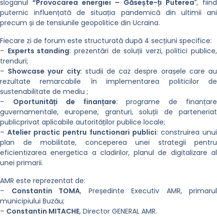
sloganul
“Provocarea energiei – Găsește-ți Puterea
”, fiind
puternic influențată de situația pandemică din ultimii ani
precum și de tensiunile geopolitice din Ucraina.
Fiecare zi de forum este structurată după 4 secțiuni specifice:
–
Experts standing
: prezentări de soluții verzi, politici publice,
trenduri;
–
Showcase your city
: studii de caz despre orașele care a
rezultate remarcabile în implementarea politicilor de
sustenabilitate de mediu ;
–
Oportunități de finanțare
: programe de finanțar
guvernamentale, europene, granturi, soluții de parteneriat
public­privat aplicabile autorităților publice locale;
–
Atelier practic pentru functionari publici
: construirea unu
plan de mobilitate, conceperea unei strategii pentru
eficientizarea energetica a cladirilor, planul de digitalizare al
unei primarii.
AMR este reprezentat de:
–
Constantin TOMA
, Președinte Executiv AMR, primarul
municipiului Buzău;
–
Constantin MITACHE
, Director GENERAL AMR.