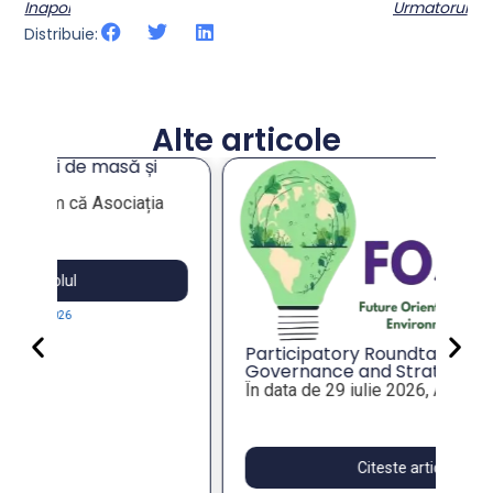
Inapoi
Urmatorul
Distribuie:
Alte articole
An
co
an
Val
mu
tot
Participatory Roundtable on Local
Governance and Strategic Foresight
for Resilient Public Policies, within the
În data de 29 iulie 2026, Asociația...
FOSTER Project
Citeste articolul