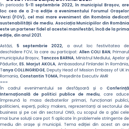
În perioada
5-11 septembrie 2022, în municipiul Brașov, are
loc cea de a 2-a ediție a evenimentului Forumul Orașelor
Verzi (FOV), cel mai mare eveniment din România dedicat
sustenabilității de mediu. Asociația Municipiilor din România
este un partener fidel al acestei manifestări, încă de la prima
ediție, din anul 2021.
Astăzi,
5 septembrie 2022,
a avut loc festivitatea de
deschidere FOV, la care au participat:
Allen COLI BAN
, Primaru
municipiului Brașov,
Tanczos BARNA
, Ministrul Mediului, Apelor ș
Pădurilor,
ES. Marjut AKOLA
, Ambasadorul Finlandei în România
T
anya COLLINGRIDGE
, Deputy Head of Mission Embassy of UK in
Romania,
Constantin TOMA
, Președinte Executiv AMR
===
În cadrul evenimentului se desfășoară și o
Conferință
Internațională de politici publice de mediu
, care aduce
împreună la masa dezbaterilor primari, funcționari publici,
politicieni, experți, policy makers, reprezentanți ai sectorului de
business și pe cei din sectorul ONG, cu scopul de a găsi cele
mai bune soluții care pot fi aplicate în problemele stringente de
mediu din orașe și municipii. Tema ediției din acest an are