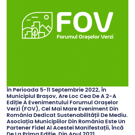
În Perioada 5-11 Septembrie 2022, În
Municipiul Brașov, Are Loc Cea De A 2-A
Ediție A Evenimentului Forumul Orașelor
Verzi (FOV), Cel Mai Mare Eveniment Din
România Dedicat Sustenabilității De Mediu.
Asociația Municipiilor Din România Este Un
Partener Fidel Al Acestei Manifestații, Încă
De La Prima Ediție, Din Anul 2021.