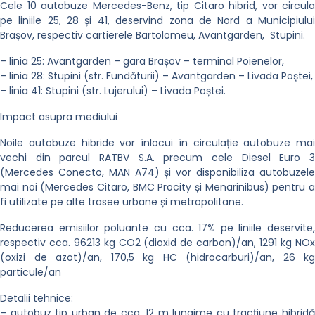
Cele 10 autobuze Mercedes-Benz, tip Citaro hibrid, vor circula
pe liniile 25, 28 și 41, deservind zona de Nord a Municipiului
Brașov, respectiv cartierele Bartolomeu, Avantgarden, Stupini.
– linia 25: Avantgarden – gara Brașov – terminal Poienelor,
– linia 28: Stupini (str. Fundăturii) – Avantgarden – Livada Poștei,
– linia 41: Stupini (str. Lujerului) – Livada Poștei.
Impact asupra mediului
Noile autobuze hibride vor înlocui în circulație autobuze mai
vechi din parcul RATBV S.A. precum cele Diesel Euro 3
(Mercedes Conecto, MAN A74) și vor disponibiliza autobuzele
mai noi (Mercedes Citaro, BMC Procity și Menarinibus) pentru a
fi utilizate pe alte trasee urbane și metropolitane.
Reducerea emisiilor poluante cu cca. 17% pe liniile deservite,
respectiv cca. 96213 kg CO2 (dioxid de carbon)/an, 1291 kg NOx
(oxizi de azot)/an, 170,5 kg HC (hidrocarburi)/an, 26 kg
particule/an
Detalii tehnice:
– autobuz tip urban de cca. 12 m lungime cu tracțiune hibridă