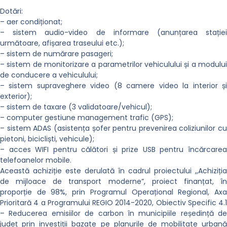
Dotări:
– aer condiționat;
– sistem audio-video de informare (anunțarea stației
următoare, afișarea traseului etc.);
– sistem de numărare pasageri;
– sistem de monitorizare a parametrilor vehiculului și a modului
de conducere a vehiculului;
– sistem supraveghere video (8 camere video la interior și
exterior);
– sistem de taxare (3 validatoare/vehicul);
– computer gestiune management trafic (GPS);
– sistem ADAS (asistența șofer pentru prevenirea coliziunilor cu
pietoni, bicicliști, vehicule);
– acces WIFI pentru călători și prize USB pentru încărcarea
telefoanelor mobile.
Această achiziție este derulată în cadrul proiectului ,,Achiziția
de mijloace de transport moderne”, proiect finanțat, în
proporție de 98%, prin Programul Operațional Regional, Axa
Prioritară 4 a Programului REGIO 2014-2020, Obiectiv Specific 4.1
– Reducerea emisiilor de carbon în municipiile reședință de
județ prin investiții bazate pe planurile de mobilitate urbană