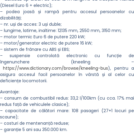
(Diesel Euro 6 + electric);
– podea joasă și rampă pentru accesul persoanelor cu
dizabilități;
– nr. uși de acces: 3 uși duble;
– lungime, latime, inaltime: 12135 mm, 2550 mm, 3150 mm;
– motor termic Euro 6 de putere 220 kW;
– motor/generator electric de putere 16 kW;
– sistem de frânare cu ABS și EBS;
– suspensie controlată electronic cu funcție de
îngenunchere (kneeling –
https://www.dictionary.com/browse/kneeling-bus
), pentru 
asigura accesul facil persoanelor în vârstă și al celor cu
deficiențe locomotorii.
Avantaje:
– consum de combustibil redus: 33,2 l/100km (cu cca. 17% mai
redus față de vehiculele clasice);
– capacitate de călători mare: 108 pasageri (27+1 locuri pe
scaune);
– costuri de mentenanță reduse;
– garanție 5 ani sau 350.000 km.