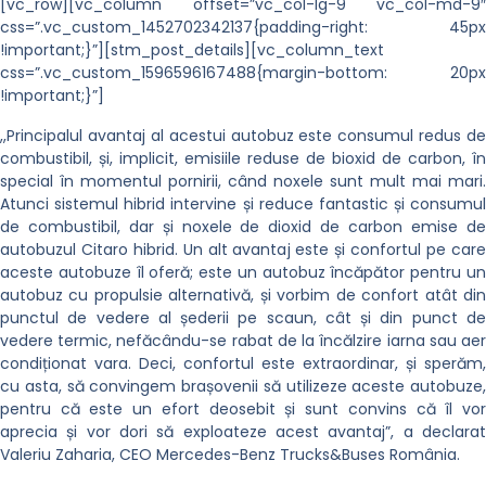
[vc_row][vc_column offset=”vc_col-lg-9 vc_col-md-9″
css=”.vc_custom_1452702342137{padding-right: 45px
!important;}”][stm_post_details][vc_column_text
css=”.vc_custom_1596596167488{margin-bottom: 20px
!important;}”]
,,Principalul avantaj al acestui autobuz este consumul redus de
combustibil, și, implicit, emisiile reduse de bioxid de carbon, în
special în momentul pornirii, când noxele sunt mult mai mari.
Atunci sistemul hibrid intervine și reduce fantastic și consumul
de combustibil, dar și noxele de dioxid de carbon emise de
autobuzul Citaro hibrid. Un alt avantaj este și confortul pe care
aceste autobuze îl oferă; este un autobuz încăpător pentru un
autobuz cu propulsie alternativă, și vorbim de confort atât din
punctul de vedere al șederii pe scaun, cât și din punct de
vedere termic, nefăcându-se rabat de la încălzire iarna sau aer
condiționat vara. Deci, confortul este extraordinar, și sperăm,
cu asta, să convingem brașovenii să utilizeze aceste autobuze,
pentru că este un efort deosebit și sunt convins că îl vor
aprecia și vor dori să exploateze acest avantaj”, a declarat
Valeriu Zaharia, CEO Mercedes-Benz Trucks&Buses România.