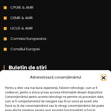
CPLRE & AMR
CEMR & AMR
UCLG & AMR
Comisia Europeana
Consiliul Europei
Buletin de stiri
Administrează consimțământul
Aboneaza-te pentru a primi cele mai noi stiri din partea
Pentru a oferi cea mai bună experiență, folosim tehnologii, cum ar fi
noastra!
cookie-uri, pentru a stoca și/sau accesa informațiile despre dispozitive.
Consimțământul pentru aceste tehnologii ne permite să procesăm date,
cum ar fi comportamentul de navigare sau ID-uri unice pe acest site.
Dacă nu îți dai consimțământul sau îți retragi consimțământul dat poate
avea afecte negative asupra unor anumite funcționalități și funcții.