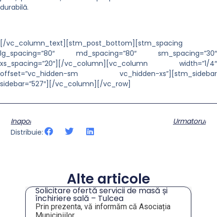
durabilă.
[/vc_column_text][stm_post_bottom][stm_spacing
lg_spacing=”80″ md_spacing=”80″ sm_spacing=”30″
xs_spacing=”20″][/vc_column][vc_column width=”1/4″
offset=”vc_hidden-sm vc_hidden-xs”][stm_sidebar
sidebar=”527″][/vc_column][/vc_row]
Inapoi
Urmatorul
Distribuie:
Alte articole
Solicitare ofertă servicii de masă și
tru
închiriere sală – Tulcea
Prin prezenta, vă informăm că Asociația
Municipiilor...