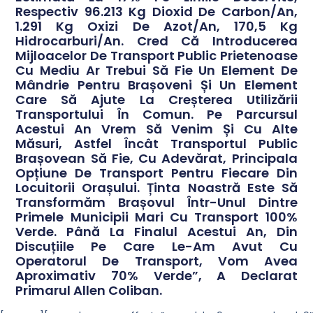
Respectiv 96.213 Kg Dioxid De Carbon/an,
1.291 Kg Oxizi De Azot/an, 170,5 Kg
Hidrocarburi/an. Cred Că Introducerea
Mijloacelor De Transport Public Prietenoase
Cu Mediu Ar Trebui Să Fie Un Element De
Mândrie Pentru Brașoveni Și Un Element
Care Să Ajute La Creșterea Utilizării
Transportului În Comun. Pe Parcursul
Acestui An Vrem Să Venim Și Cu Alte
Măsuri, Astfel Încât Transportul Public
Brașovean Să Fie, Cu Adevărat, Principala
Opțiune De Transport Pentru Fiecare Din
Locuitorii Orașului. Ținta Noastră Este Să
Transformăm Brașovul Într-Unul Dintre
Primele Municipii Mari Cu Transport 100%
Verde. Până La Finalul Acestui An, Din
Discuțiile Pe Care Le-Am Avut Cu
Operatorul De Transport, Vom Avea
Aproximativ 70% Verde”, A Declarat
Primarul Allen Coliban.