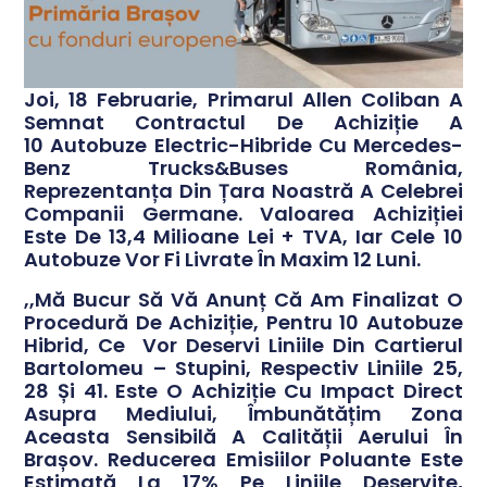
Joi, 18 Februarie, Primarul Allen Coliban A
Semnat Contractul De Achiziție A
10 Autobuze Electric-Hibride Cu Mercedes-
Benz Trucks&Buses România,
Reprezentanța Din Țara Noastră A Celebrei
Companii Germane. Valoarea Achiziției
Este De 13,4 Milioane Lei + TVA, Iar Cele 10
Autobuze Vor Fi Livrate În Maxim 12 Luni.
,,Mă Bucur Să Vă Anunț Că Am Finalizat O
Procedură De Achiziție, Pentru 10 Autobuze
Hibrid, Ce Vor Deservi Liniile Din Cartierul
Bartolomeu – Stupini, Respectiv Liniile 25,
28 Și 41. Este O Achiziție Cu Impact Direct
Asupra Mediului, Îmbunătățim Zona
Aceasta Sensibilă A Calității Aerului În
Brașov. Reducerea Emisiilor Poluante Este
Estimată La 17% Pe Liniile Deservite,