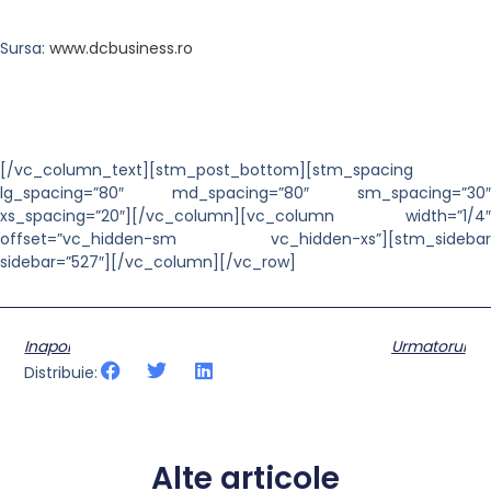
Sursa:
www.dcbusiness.ro
[/vc_column_text][stm_post_bottom][stm_spacing
lg_spacing=”80″ md_spacing=”80″ sm_spacing=”30″
xs_spacing=”20″][/vc_column][vc_column width=”1/4″
offset=”vc_hidden-sm vc_hidden-xs”][stm_sidebar
sidebar=”527″][/vc_column][/vc_row]
Inapoi
Urmatorul
Distribuie:
Alte articole