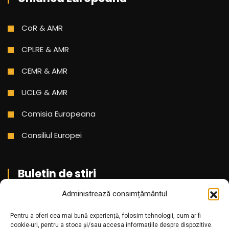
CoR & AMR
CPLRE & AMR
CEMR & AMR
UCLG & AMR
Comisia Europeana
Consiliul Europei
Buletin de stiri
Administrează consimțământul
Aboneaza-te pentru a primi cele mai noi stiri din partea
noastra!
Pentru a oferi cea mai bună experiență, folosim tehnologii, cum ar fi
cookie-uri, pentru a stoca și/sau accesa informațiile despre dispozitive.