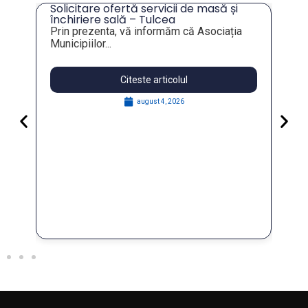
Solicitare ofertă servicii de masă și
tru
închiriere sală – Tulcea
Prin prezenta, vă informăm că Asociația
Municipiilor...
Citeste articolul
august 4, 2026
Pa
Go
for
În 
FO