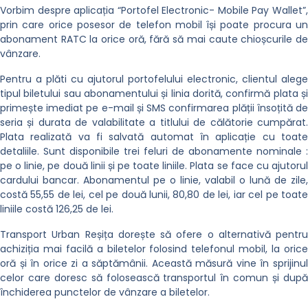
Vorbim despre aplicația “Portofel Electronic- Mobile Pay Wallet”,
prin care orice posesor de telefon mobil își poate procura un
abonament RATC la orice oră, fără să mai caute chioșcurile de
vânzare.
Pentru a plăti cu ajutorul portofelului electronic, clientul alege
tipul biletului sau abonamentului și linia dorită, confirmă plata și
primește imediat pe e-mail și SMS confirmarea plății însoțită de
seria și durata de valabilitate a titlului de călătorie cumpărat.
Plata realizată va fi salvată automat în aplicație cu toate
detaliile. Sunt disponibile trei feluri de abonamente nominale :
pe o linie, pe două linii și pe toate liniile. Plata se face cu ajutorul
cardului bancar. Abonamentul pe o linie, valabil o lună de zile,
costă 55,55 de lei, cel pe două lunii, 80,80 de lei, iar cel pe toate
liniile costă 126,25 de lei.
Transport Urban Reșița dorește să ofere o alternativă pentru
achiziția mai facilă a biletelor folosind telefonul mobil, la orice
oră și în orice zi a săptămânii. Această măsură vine în sprijinul
celor care doresc să folosească transportul în comun și după
închiderea punctelor de vânzare a biletelor.