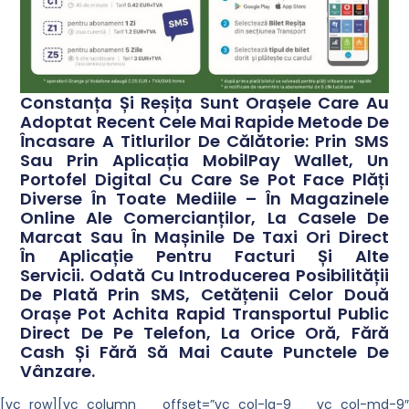
Constanța Și Reșița Sunt Orașele Care Au
Adoptat Recent Cele Mai Rapide Metode De
Încasare A Titlurilor De Călătorie: Prin SMS
Sau Prin Aplicația MobilPay Wallet, Un
Portofel Digital Cu Care Se Pot Face Plăți
Diverse În Toate Mediile – În Magazinele
Online Ale Comercianților, La Casele De
Marcat Sau În Mașinile De Taxi Ori Direct
În Aplicație Pentru Facturi Și Alte
Servicii. Odată Cu Introducerea Posibilității
De Plată Prin SMS, Cetățenii Celor Două
Orașe Pot Achita Rapid Transportul Public
Direct De Pe Telefon, La Orice Oră, Fără
Cash Și Fără Să Mai Caute Punctele De
Vânzare.
[vc_row][vc_column offset=”vc_col-lg-9 vc_col-md-9″