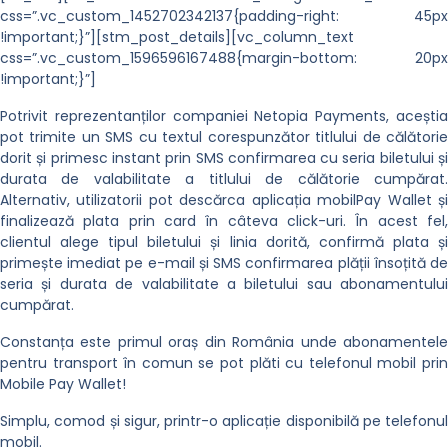
css=”.vc_custom_1452702342137{padding-right: 45px
!important;}”][stm_post_details][vc_column_text
css=”.vc_custom_1596596167488{margin-bottom: 20px
!important;}”]
Potrivit reprezentanților companiei Netopia Payments, aceștia
pot trimite un SMS cu textul corespunzător titlului de călătorie
dorit și primesc instant prin SMS confirmarea cu seria biletului și
durata de valabilitate a titlului de călătorie cumpărat.
Alternativ, utilizatorii pot descărca aplicația mobilPay Wallet și
finalizează plata prin card în câteva click-uri. În acest fel,
clientul alege tipul biletului și linia dorită, confirmă plata și
primește imediat pe e-mail și SMS confirmarea plății însoțită de
seria și durata de valabilitate a biletului sau abonamentului
cumpărat.
Constanța este primul oraș din România unde abonamentele
pentru transport în comun se pot plăti cu telefonul mobil prin
Mobile Pay Wallet!
Simplu, comod și sigur, printr-o aplicație disponibilă pe telefonul
mobil.