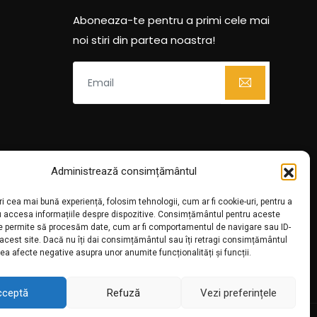
Aboneaza-te pentru a primi cele mai
noi stiri din partea noastra!
Administrează consimțământul
ri cea mai bună experiență, folosim tehnologii, cum ar fi cookie-uri, pentru a
u accesa informațiile despre dispozitive. Consimțământul pentru aceste
ne permite să procesăm date, cum ar fi comportamentul de navigare sau ID-
 acest site. Dacă nu îți dai consimțământul sau îți retragi consimțământul
ea afecte negative asupra unor anumite funcționalități și funcții.
cceptă
Refuză
Vezi preferințele