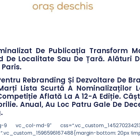
minalizat De Publicația Transform M
 De Localitate Sau De Țară. Alături 
Paris.
Pentru Rebranding Și Dezvoltare De B
arți Lista Scurtă A Nominalizaților 
petiție Aflată La A 12-A Ediție. Câști
rilie. Anual, Au Loc Patru Gale De Dece
.
lg-9 vc_col-md-9″ css=”.vc_custom_1452702342137
”.vc_custom_1596596167488{margin-bottom: 20px !impo