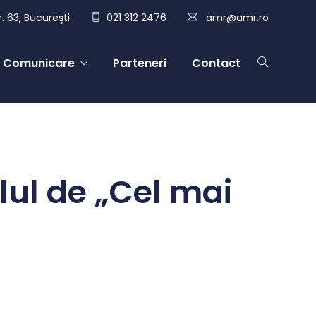
. 63, Bucureşti
021 312 2476
amr@amr.ro
Comunicare
Parteneri
Contact
lul de „Cel mai