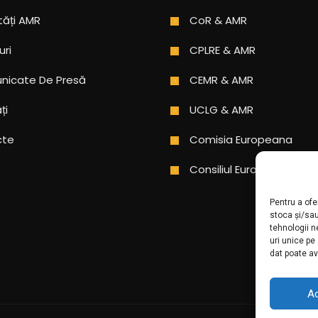
tăți AMR
CoR & AMR
uri
CPLRE & AMR
icate De Presă
CEMR & AMR
ți
UCLG & AMR
cte
Comisia Europeana
Consiliul Europei
Pentru a ofe
stoca și/sa
tehnologii 
uri unice pe
dat poate av
A