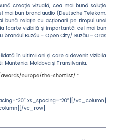
 bună creație vizuală, cea mai bună soluție
 cel mai bun brand audio (Deutsche Telekom,
bună relație cu acționarii pe timpul unei
a foarte vizibilă și importantă: cel mai bun
ntru brandul Buzău – Open City/ Buzău – Oraș
ată în ultimii ani și care a devenit vizibilă
i: Muntenia, Moldova și Transilvania.
awards/europe/the-shortlist/ ”
cing=”30″ xs_spacing=”20″][/vc_column]
_column][/vc_row]