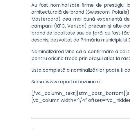
Au fost nominalizate firme de prestigiu, l
arhitecturală de brand (Swisscom, Polaris)
Mastercard) cea mai bună experiență de b
campanii (KFC, Verizon) precum și alte cate
brand de localitate sau de țară, au fost fă
deschis, dezvoltat de Primăria municipiul
Nominalizarea vine ca o confirmare a calităț
pentru oricine trece prin orașul aflat la răs
Lista completă a nominalizărilor poate fi c
Sursa: www.reporterbuzoian.ro
[/vc_column_text][stm_post_bottom][st
[vc_column width=”1/4″ offset=”vc_hidd