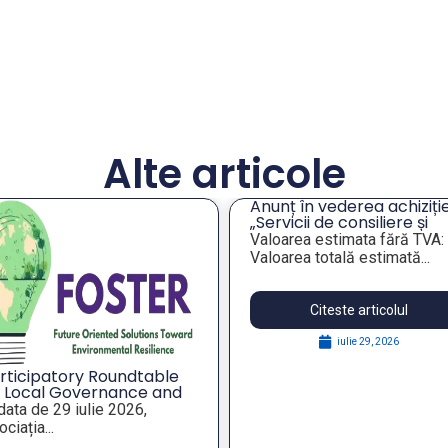
Alte articole
Anunț în vederea achiziție
„Servicii de consiliere și
orientare profesională a
Valoarea estimata fără TVA:
angajaților din companiil
Valoarea totală estimată...
publice municipale”
Citeste articolul
iulie 29, 2026
rticipatory Roundtable
 Local Governance and
rategic Foresight for
 data de 29 iulie 2026,
silient Public Policies,
ciația...
thin the FOSTER Project