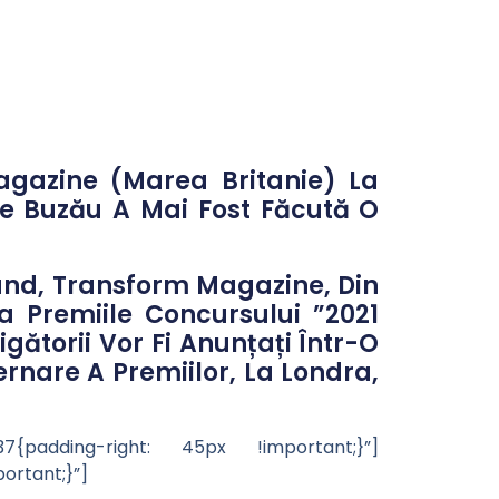
agazine (Marea Britanie) La
De Buzău A Mai Fost Făcută O
rand, Transform Magazine, Din
La Premiile Concursului ”2021
gătorii Vor Fi Anunțați Într-O
rnare A Premiilor, La Londra,
{padding-right: 45px !important;}”]
rtant;}”]