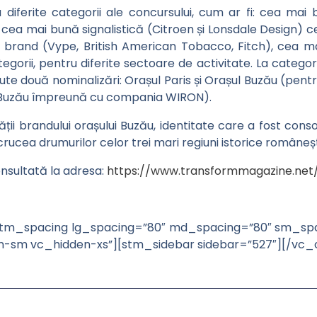
a diferite categorii ale concursului, cum ar fi: cea mai
 cea mai bună signalistică (Citroen și Lonsdale Design)
rand (Vype, British American Tobacco, Fitch), cea mai 
gorii, pentru diferite sectoare de activitate. La categori
cute două nominalizări: Orașul Paris și Orașul Buzău (pe
ui Buzău împreună cu compania WIRON).
ii brandului orașului Buzău, identitate care a fost consolid
crucea drumurilor celor trei mari regiuni istorice româneșt
onsultată la adresa:
https://www.transformmagazine.net/
m_spacing lg_spacing=”80″ md_spacing=”80″ sm_spa
en-sm vc_hidden-xs”][stm_sidebar sidebar=”527″][/vc