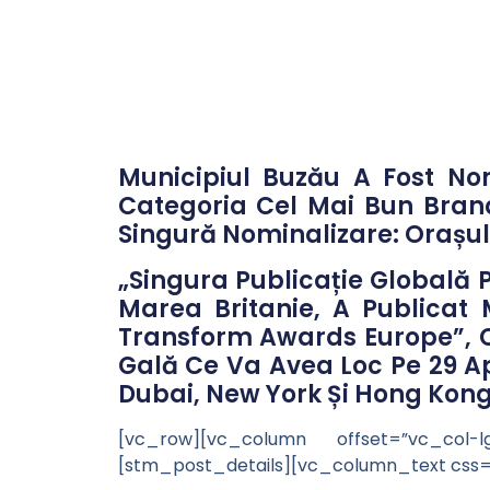
Municipiul Buzău A Fost No
Categoria Cel Mai Bun Brand
Singură Nominalizare: Orașul 
„Singura Publicație Globală 
Marea Britanie, A Publicat M
Transform Awards Europe”, Com
Gală Ce Va Avea Loc Pe 29 Ap
Dubai, New York Și Hong Kong
[vc_row][vc_column offset=”vc_col-
[stm_post_details][vc_column_text css=