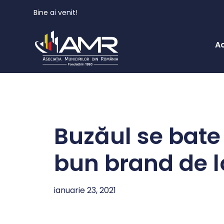
Bine ai venit!
A
Buzăul se bate 
bun brand de l
ianuarie 23, 2021