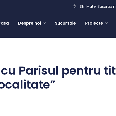
Str. Matei Basarab nr
casa
Despre noi
Sucursale
Proiecte
cu Parisul pentru tit
ocalitate”