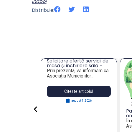
Inapoi
Distribuie:
cru privind
Solicitare ofertă servicii de
ei unor
masă și închiriere sală –
eres pentru
Tulcea
lie 2026,
Prin prezenta, vă informăm că
publică
Asociația Municipiilor...
articolul
Citeste articolul
 29, 2026
august 4, 2026
Pa
on
St
În
Re
Aso
wi