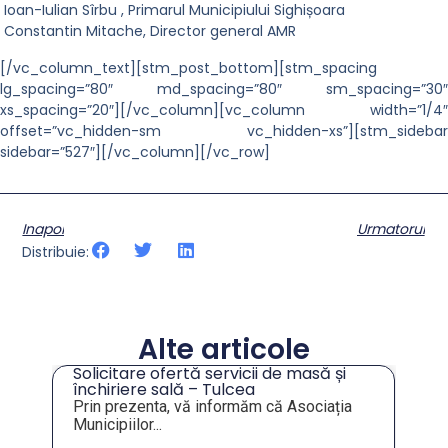
Ioan-Iulian Sîrbu , Primarul Municipiului Sighișoara
Constantin Mitache, Director general AMR
[/vc_column_text][stm_post_bottom][stm_spacing
lg_spacing=”80″ md_spacing=”80″ sm_spacing=”30″
xs_spacing=”20″][/vc_column][vc_column width=”1/4″
offset=”vc_hidden-sm vc_hidden-xs”][stm_sidebar
sidebar=”527″][/vc_column][/vc_row]
Inapoi
Urmatorul
Distribuie:
Alte articole
Solicitare ofertă servicii de masă și
tru
închiriere sală – Tulcea
Prin prezenta, vă informăm că Asociația
Municipiilor...