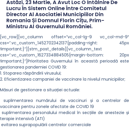
Astăzi, 23 Martie, A Avut Loc O Întâlnire De
Lucru În Sistem Online Între Comitetul
Director Al Asociatiei Municipiilor Din
Romania Și Domnul Florin Cîțu, Prim-
Ministru Al Guvernului României.
[vc_row][vc_column offset=”vc_col-lg-9 vc_col-md-9″
css=”.vc_custom_1452702342137{padding-right: 45px
!important;}”][stm_post_details][vc_column_text
css=”.vc_custom_1627334884505{margin-bottom: 20px
!important;}”]Prioritatea Guvernului în această perioadă este
gestionarea pandemiei COVID 19:
1. Stoparea răspândirii virusului;
2. Eficientizarea campaniei de vaccinare la nivelul municipiilor;
Măsuri de gestionare a situației actuale:
suplimentarea numărului de vaccinuri și a centrelor de
vaccinare pentru zonele afectate de COVID 19
suplimentarea personalului medical în secțiile de anestezie și
terapie intensivă (ATI)
evitarea suprapopulării centrelor comerciale