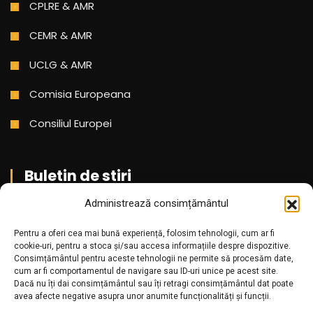
CPLRE & AMR
CEMR & AMR
UCLG & AMR
Comisia Europeana
Consiliul Europei
Buletin de stiri
Administrează consimțământul
Aboneaza-te pentru a primi cele mai noi stiri din partea
Pentru a oferi cea mai bună experiență, folosim tehnologii, cum ar fi
noastra!
cookie-uri, pentru a stoca și/sau accesa informațiile despre dispozitive.
Consimțământul pentru aceste tehnologii ne permite să procesăm date,
cum ar fi comportamentul de navigare sau ID-uri unice pe acest site.
Dacă nu îți dai consimțământul sau îți retragi consimțământul dat poate
avea afecte negative asupra unor anumite funcționalități și funcții.