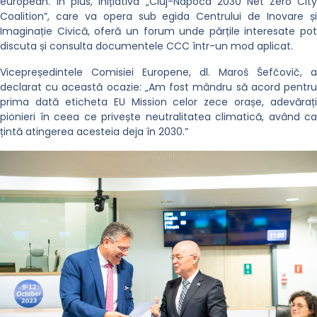
european. În plus, inițiativa „Cluj-Napoca 2030 Net Zero City
Coalition”, care va opera sub egida Centrului de Inovare și
Imaginație Civică, oferă un forum unde părțile interesate pot
discuta și consulta documentele CCC într-un mod aplicat.
Vicepreședintele Comisiei Europene, dl. Maroš Šefčovič, a
declarat cu această ocazie: „Am fost mândru să acord pentru
prima dată eticheta EU Mission celor zece orașe, adevărați
pionieri în ceea ce privește neutralitatea climatică, având ca
țintă atingerea acesteia deja în 2030.”