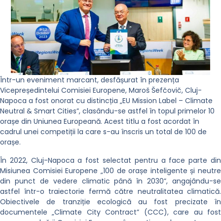
Într-un eveniment marcant, desfășurat în prezența
Vicepreședintelui Comisiei Europene, Maroš Šefčovič, Cluj-
Napoca a fost onorat cu distincția „EU Mission Label – Climate
Neutral & Smart Cities”, clasându-se astfel în topul primelor 10
orașe din Uniunea Europeană. Acest titlu a fost acordat în
cadrul unei competiții la care s-au înscris un total de 100 de
orașe.
În 2022, Cluj-Napoca a fost selectat pentru a face parte din
Misiunea Comisiei Europene „100 de orașe inteligente și neutre
din punct de vedere climatic până în 2030”, angajându-se
astfel într-o traiectorie fermă către neutralitatea climatică.
Obiectivele de tranziție ecologică au fost precizate în
documentele „Climate City Contract” (CCC), care au fost