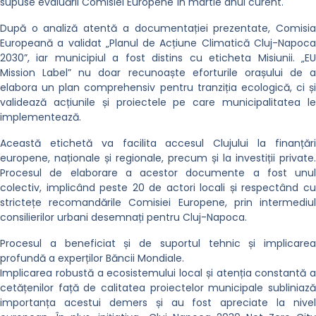
supuse evaluării Comisiei Europene în martie anul curent.
După o analiză atentă a documentației prezentate, Comisia
Europeană a validat „Planul de Acțiune Climatică Cluj-Napoca
2030”, iar municipiul a fost distins cu eticheta Misiunii. „EU
Mission Label” nu doar recunoaște eforturile orașului de a
elabora un plan comprehensiv pentru tranziția ecologică, ci și
validează acțiunile și proiectele pe care municipalitatea le
implementează.
Această etichetă va facilita accesul Clujului la finanțări
europene, naționale și regionale, precum și la investiții private.
Procesul de elaborare a acestor documente a fost unul
colectiv, implicând peste 20 de actori locali și respectând cu
strictețe recomandările Comisiei Europene, prin intermediul
consilierilor urbani desemnați pentru Cluj-Napoca.
Procesul a beneficiat și de suportul tehnic și implicarea
profundă a experților Băncii Mondiale.
Implicarea robustă a ecosistemului local și atenția constantă a
cetățenilor față de calitatea proiectelor municipale subliniază
importanța acestui demers și au fost apreciate la nivel