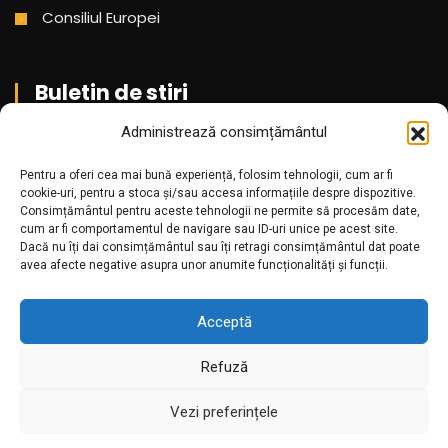
Consiliul Europei
Buletin de stiri
Administrează consimțământul
Aboneaza-te pentru a primi cele mai noi stiri din partea
noastra!
Pentru a oferi cea mai bună experiență, folosim tehnologii, cum ar fi
cookie-uri, pentru a stoca și/sau accesa informațiile despre dispozitive.
Consimțământul pentru aceste tehnologii ne permite să procesăm date,
cum ar fi comportamentul de navigare sau ID-uri unice pe acest site.
Dacă nu îți dai consimțământul sau îți retragi consimțământul dat poate
avea afecte negative asupra unor anumite funcționalități și funcții.
Acceptă
Refuză
Amr.ro @2025. Toate drepturile rezervate
Vezi preferințele