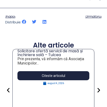
Inapoi
Urmatorul
Distribuie:
Alte articole
Solicitare ofertă servicii de masă și
tru
închiriere sală – Tulcea
Prin prezenta, vă informăm că Asociația
Municipiilor...
Citeste articolul
august 4, 2026
Pa
Go
for
În 
FO