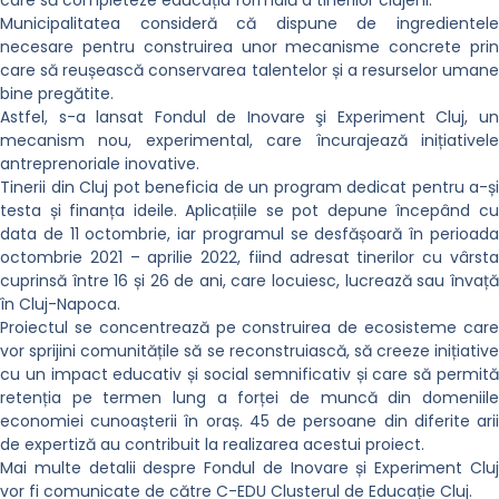
Municipalitatea consideră că dispune de ingredientele
necesare pentru construirea unor mecanisme concrete prin
care să reușească conservarea talentelor și a resurselor umane
bine pregătite.
Astfel, s-a lansat Fondul de Inovare şi Experiment Cluj, un
mecanism nou, experimental, care încurajează inițiativele
antreprenoriale inovative.
Tinerii din Cluj pot beneficia de un program dedicat pentru a-și
testa și finanța ideile. Aplicațiile se pot depune începând cu
data de 11 octombrie, iar programul se desfășoară în perioada
octombrie 2021 – aprilie 2022, fiind adresat tinerilor cu vârsta
cuprinsă între 16 și 26 de ani, care locuiesc, lucrează sau învață
în Cluj-Napoca.
Proiectul se concentrează pe construirea de ecosisteme care
vor sprijini comunitățile să se reconstruiască, să creeze inițiative
cu un impact educativ și social semnificativ și care să permită
retenția pe termen lung a forței de muncă din domeniile
economiei cunoașterii în oraș. 45 de persoane din diferite arii
de expertiză au contribuit la realizarea acestui proiect.
Mai multe detalii despre Fondul de Inovare și Experiment Cluj
vor fi comunicate de către C-EDU Clusterul de Educație Cluj.