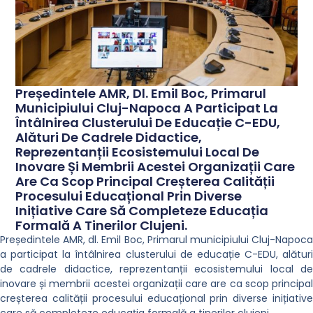
Președintele AMR, Dl. Emil Boc, Primarul
Municipiului Cluj-Napoca A Participat La
Întâlnirea Clusterului De Educație C-EDU,
Alături De Cadrele Didactice,
Reprezentanții Ecosistemului Local De
Inovare Și Membrii Acestei Organizații Care
Are Ca Scop Principal Creșterea Calității
Procesului Educațional Prin Diverse
Inițiative Care Să Completeze Educația
Formală A Tinerilor Clujeni.
Președintele AMR, dl. Emil Boc, Primarul municipiului Cluj-Napoca
a participat la întâlnirea clusterului de educație C-EDU, alături
de cadrele didactice, reprezentanții ecosistemului local de
inovare și membrii acestei organizații care are ca scop principal
creșterea calității procesului educațional prin diverse inițiative
care să completeze educația formală a tinerilor clujeni.