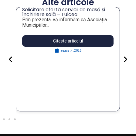
Alte articole
Solicitare ofertă servicii de masă și
tru
închiriere sală – Tulcea
Prin prezenta, vă informăm că Asociația
Municipiilor...
Citeste articolul
august 4, 2026
Pa
Go
for
În 
FO