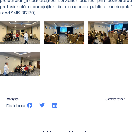
proiectului „Îmbunătățirea serviciilor publice prin dezvoltarea
profesională a angajaților din companiile publice municipale”
(cod SMIS 312170)
Inapoi
Urmatorul
Distribuie: