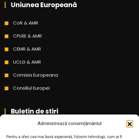
Uniunea Europeană
CoR & AMR
CPLRE & AMR
CEMR & AMR
UCLG & AMR
Comisia Europeana
Consiliul Europei
Buletin de stiri
Administrează consimțământul
Aboneaza-te pentru a primi cele mai noi stiri din partea
Pentru a oferi cea mai bună experiență, folosim tehnologii, cum ar fi
noastra!