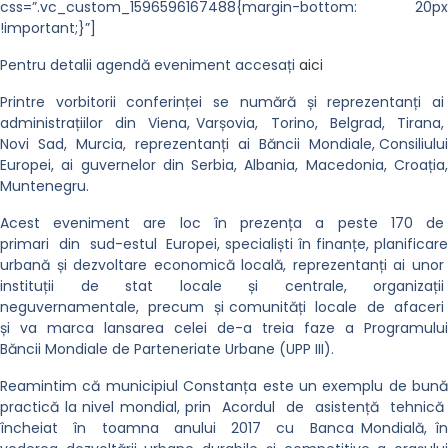
css=”.vc_custom_1596596167488{margin-bottom: 20px
!important;}”]
Pentru detalii agendă eveniment accesați
aici
Printre vorbitorii conferinței se numără și reprezentanți ai
administrațiilor din Viena, Varșovia, Torino, Belgrad, Tirana,
Novi Sad, Murcia, reprezentanți ai Băncii Mondiale, Consiliului
Europei, ai guvernelor din Serbia, Albania, Macedonia, Croația,
Muntenegru.
Acest eveniment are loc în prezența a peste 170 de
primari din sud-estul Europei, specialiști în finanțe, planificare
urbană și dezvoltare economică locală, reprezentanți ai unor
instituții de stat locale și centrale, organizații
neguvernamentale, precum și comunități locale de afaceri
și va marca lansarea celei de-a treia faze a Programului
Băncii Mondiale de Parteneriate Urbane (UPP III).
Reamintim că municipiul Constanța este un exemplu de bună
practică la nivel mondial, prin Acordul de asistență tehnică
încheiat în toamna anului 2017 cu Banca Mondială, în