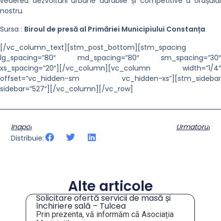
vederea dezvoltării urbane durabile și competitive a orașului
nostru.
Sursa :
Biroul de presă al Primăriei Municipiului Constanța
[/vc_column_text][stm_post_bottom][stm_spacing
lg_spacing=”80″ md_spacing=”80″ sm_spacing=”30″
xs_spacing=”20″][/vc_column][vc_column width=”1/4″
offset=”vc_hidden-sm vc_hidden-xs”][stm_sidebar
sidebar=”527″][/vc_column][/vc_row]
Inapoi
Urmatorul
Distribuie:
Alte articole
Solicitare ofertă servicii de masă și
tru
închiriere sală – Tulcea
Prin prezenta, vă informăm că Asociația