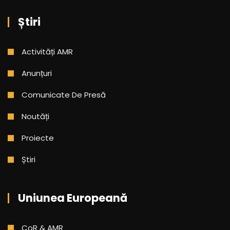
Știri
Activități AMR
Anunțuri
Comunicate De Presă
Noutăți
Proiecte
Știri
Uniunea Europeană
CoR & AMR