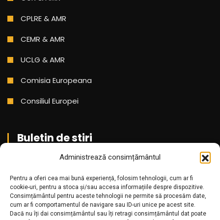
CPLRE & AMR
CEMR & AMR
UCLG & AMR
Comisia Europeana
Consiliul Europei
Buletin de stiri
Administrează consimțământul
Aboneaza-te pentru a primi cele mai noi stiri din partea
noastra!
Pentru a oferi cea mai bună experiență, folosim tehnologii, cum ar fi
cookie-uri, pentru a stoca și/sau accesa informațiile despre dispozitive.
Consimțământul pentru aceste tehnologii ne permite să procesăm date,
cum ar fi comportamentul de navigare sau ID-uri unice pe acest site.
Dacă nu îți dai consimțământul sau îți retragi consimțământul dat poate