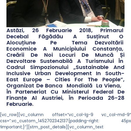
Astăzi, 26 Februarie 2018, Primarul
Decebal Făgădău A Susținut O
Alocuțiune Pe Tema Dezvoltării
Economice A Municipiului Constanța,
Creării De Noi Locuri De Muncă Și
Dezvoltare Sustenabilă A Turismului În
Cadrul Simpozionului „
Sustainable And
Inclusive Urban Development In South-
East Europe – Cities For The People
”,
Organizat De Banca Mondială La Viena,
În Parteneriat Cu Ministerul Federal De
Finanțe Al Austriei, În Perioada 26-28
Februarie.
[vc_row][vc_column offset=”vc_col-lg-9 vc_col-md-9″
css=”.vc_custom_1452702342137{padding-right: 45px
!important;}”][stm_post_details][vc_column_text