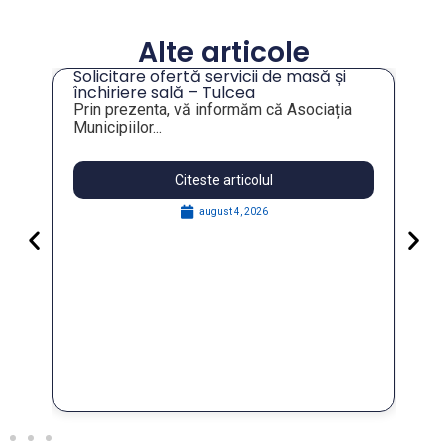
Alte articole
Solicitare ofertă servicii de masă și
tru
închiriere sală – Tulcea
Prin prezenta, vă informăm că Asociația
Municipiilor...
Citeste articolul
august 4, 2026
Pa
Go
for
În 
FO