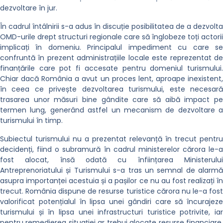
dezvoltare în jur.
În cadrul întâlnirii s-a adus în discuție posibilitatea de a dezvolta
OMD-urile drept structuri regionale care să înglobeze toți actorii
implicați în domeniu. Principalul impediment cu care se
confruntă în prezent administrațiile locale este reprezentat de
finanțările care pot fi accesate pentru domeniul turismului.
Chiar dacă România a avut un proces lent, aproape inexistent,
în ceea ce privește dezvoltarea turismului, este necesară
trasarea unor măsuri bine gândite care să aibă impact pe
termen lung, generând astfel un mecanism de dezvoltare a
turismului în timp.
Subiectul turismului nu a prezentat relevanță în trecut pentru
decidenți, fiind o subramură în cadrul ministerelor cărora le-a
fost alocat, însă odată cu înființarea Ministerului
Antreprenoriatului și Turismului s-a tras un semnal de alarmă
asupra importanței acestuia și a pașilor ce nu au fost realizați în
trecut. România dispune de resurse turistice cărora nu le-a fost
valorificat potențialul în lipsa unei gândiri care să încurajeze
turismului și în lipsa unei infrastructuri turistice potrivite, iar
pentru remedierea situației ar trebui alocate resurse financiare,