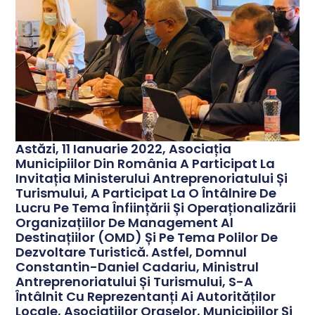
Astăzi, 11 Ianuarie 2022, Asociația
Municipiilor Din România A Participat La
Invitația Ministerului Antreprenoriatului Și
Turismului, A Participat La O Întâlnire De
Lucru Pe Tema Înființării Și Operaționalizării
Organizațiilor De Management Al
Destinațiilor (OMD) Și Pe Tema Polilor De
Dezvoltare Turistică. Astfel, Domnul
Constantin-Daniel Cadariu, Ministrul
Antreprenoriatului Și Turismului, S-A
Întâlnit Cu Reprezentanți Ai Autorităților
Locale, Asociațiilor Orașelor, Municipiilor Și