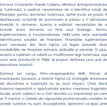
Domnul Constantin-Daniel Cadariu, Ministrul Antreprenoriatului
și Turismului, a susținut necesitatea de a identifica soluții de
finanțare pentru domeniul turismului, astfel încât să poată fi
desfășurate activități de promovare și pentru a fi demarate
investiții în domeniu. Acesta a subliniat necesitatea de a
include acest domeniu ca fiind unul strategic. Pentru
implementarea și funcționalizarea OMD-urilor este esențială
identificarea soluțiilor de finanțare. Finanțările suplimentare
sunt necesare dat fiind faptul că legea prevede doar
modalitățile de finanțare primară, atribuțiile și sarcinile. În plus,
acesta a subliniat că odată cu modificarea legii turismului, așa
cum este prevăzută în PNRR, își propun definirea unor poli de
dezvoltare turistică.
Domnul Ion Lungu, Prim-vicepreședinte AMR, Primar al
municipiului Suceava, a reiterat faptul că strategiile anterioare
de dezvoltare a turismului nu au avut impact. Chiar dacă
turismul reprezintă o oportunitate pentru creșterea bugetelor
locale, acest subiect nu a fost abordat cu importanța pe care
ar fi meritat-o. Datele din rapoartele privind situația cazărilor în
zonele turistice nu sunt încurajatoare, apreciind că lipsa unei