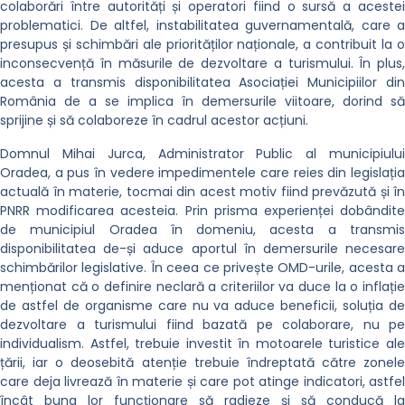
colaborări între autorități și operatori fiind o sursă a acestei
problematici. De altfel, instabilitatea guvernamentală, care a
presupus și schimbări ale priorităților naționale, a contribuit la o
inconsecvență în măsurile de dezvoltare a turismului. În plus,
acesta a transmis disponibilitatea Asociației Municipiilor din
România de a se implica în demersurile viitoare, dorind să
sprijine și să colaboreze în cadrul acestor acțiuni.
Domnul Mihai Jurca, Administrator Public al municipiului
Oradea, a pus în vedere impedimentele care reies din legislația
actuală în materie, tocmai din acest motiv fiind prevăzută și în
PNRR modificarea acesteia. Prin prisma experienței dobândite
de municipiul Oradea în domeniu, acesta a transmis
disponibilitatea de-și aduce aportul în demersurile necesare
schimbărilor legislative. În ceea ce privește OMD-urile, acesta a
menționat că o definire neclară a criteriilor va duce la o inflație
de astfel de organisme care nu va aduce beneficii, soluția de
dezvoltare a turismului fiind bazată pe colaborare, nu pe
individualism. Astfel, trebuie investit în motoarele turistice ale
țării, iar o deosebită atenție trebuie îndreptată către zonele
care deja livrează în materie și care pot atinge indicatori, astfel
încât buna lor funcționare să radieze și să conducă la