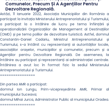
Comunelor, Precum Și A Agențiilor Pentru
Dezvoltare Regională.
Astăzi, 11 Ianuarie 2022, Asociația Municipiilor din România a
participat la invitația Ministerului Antreprenoriatului și Turismului,
a participat la o întâlnire de lucru pe tema înființării și
operaționalizării Organizațiilor de Management al Destinațiilor
(OMD) și pe tema polilor de dezvoltare turistică. Astfel, domnul
Constantin-Daniel Cadariu, Ministrul Antreprenoriatului și
Turismului, s-a întâlnit cu reprezentanți ai autorităților locale,
asociațiilor orașelor, municipiilor și comunelor, precum și a
Agențiilor pentru Dezvoltare Regională. De asemenea, la
întâlnire au participat și reprezentanți ai administrației centrale.
Întâlnirea a avut loc în format fizic la sediul Ministerului
Antreprenoriatului și Turismului.
================
Din partea AMR a participat:
domnul Ion Lungu, Prim-vicepreședinte AMR, Primar al
municipiului Suceava;
domnul Mihai Jurca, Administrator Public al municipiului Oradea.
================