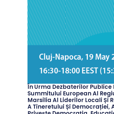
În Urma Dezbaterilor Publice D
Summitului European Al Regiun
Marsilia Al Liderilor Locali 
A Tineretului Și Democrației,
Privește Democrația, Educația 