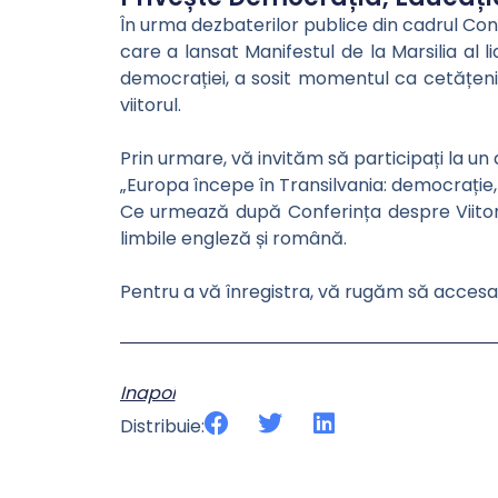
În urma dezbaterilor publice din cadrul Confe
care a lansat Manifestul de la Marsilia al l
democrației, a sosit momentul ca cetățenii
viitorul.
Prin urmare, vă invităm să participați la un di
„Europa începe în Transilvania: democrație, 
Ce urmează după Conferința despre Viitoru
limbile engleză și română.
Pentru a vă înregistra, vă rugăm să accesaț
Inapoi
Distribuie: