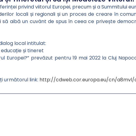
rinței privind viitorul Europei, precum și a Summitului euro
iderilor locali și regionali și un proces de creare în co
 să aibă un cuvânt de spus în ceea ce privește democrați
alog local intitulat:
educație și tineret
l Europei?” prevăzut pentru 19 mai 2022 la Cluj Napoca,
i următorul link:
http://cdweb.cor.europa.eu/cn/a8mvl/