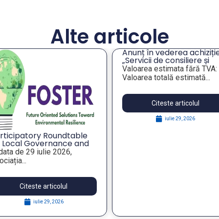
Alte articole
Anunț în vederea achiziției
Întâlnire de lucru pri
„Servicii de consiliere și
analiza situației unor
orientare profesională a
imobile de interes pe
Valoarea estimata fără TVA:
În data de 28 iulie 2026,
angajaților din companiile
administrația publică
Valoarea totală estimată...
reprezentanții...
publice municipale”
locală
Citeste articolul
Citeste articolul
iulie 29, 2026
iulie 29, 2026