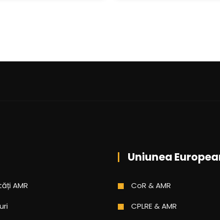
Uniunea Europea
tăți AMR
CoR & AMR
uri
CPLRE & AMR