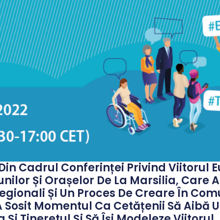
in Cadrul Conferinței Privind Viitorul 
ilor Și Orașelor De La Marsilia, Care 
Și Regionali Și Un Proces De Creare În 
 A Sosit Momentul Ca Cetățenii Să Aibă
Și Tineretul Și Să Își Modeleze Viitorul.