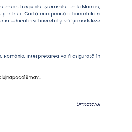
pean al regiunilor și orașelor de la Marsilia,
mun pentru o Cartă europeană a tineretului și
a, educația și tineretul și să își modeleze
 România. Interpretarea va fi asigurată în
clujnapoca19may…
Urmatorul