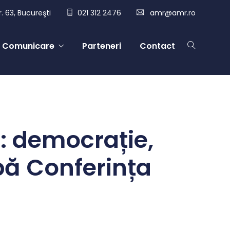
. 63, Bucureşti
021 312 2476
amr@amr.ro
Comunicare
Parteneri
Contact
: democrație,
pă Conferința