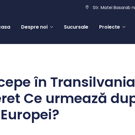
Str. Matei Basarab nr
casa
Despre noi
Sucursale
Proiecte
cepe în Transilvania
neret Ce urmează du
 Europei?