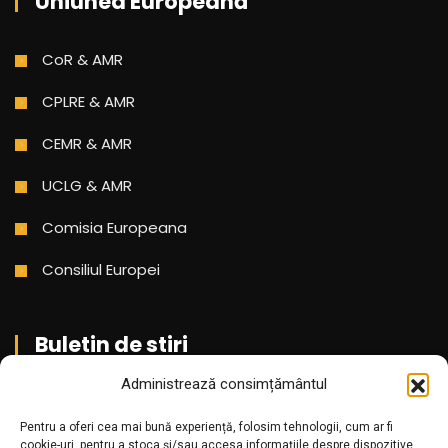
Uniunea Europeană
CoR & AMR
CPLRE & AMR
CEMR & AMR
UCLG & AMR
Comisia Europeana
Consiliul Europei
Buletin de stiri
Administrează consimțământul
Aboneaza-te pentru a primi cele mai noi stiri din partea
Pentru a oferi cea mai bună experiență, folosim tehnologii, cum ar fi
noastra!
cookie-uri, pentru a stoca și/sau accesa informațiile despre dispozitive.