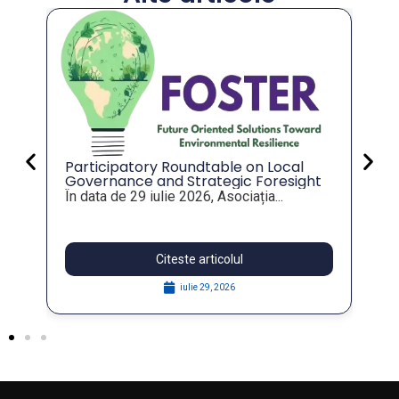
An
co
an
Val
mu
tot
Participatory Roundtable on Local
Governance and Strategic Foresight
for Resilient Public Policies, within the
În data de 29 iulie 2026, Asociația...
FOSTER Project
Citeste articolul
iulie 29, 2026