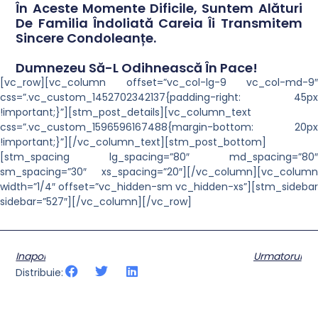
În Aceste Momente Dificile, Suntem Alături
De Familia Îndoliată Careia Îi Transmitem
Sincere Condoleanțe.
Dumnezeu Să-L Odihnească În Pace!
[vc_row][vc_column offset=”vc_col-lg-9 vc_col-md-9″
css=”.vc_custom_1452702342137{padding-right: 45px
!important;}”][stm_post_details][vc_column_text
css=”.vc_custom_1596596167488{margin-bottom: 20px
!important;}”][/vc_column_text][stm_post_bottom]
[stm_spacing lg_spacing=”80″ md_spacing=”80″
sm_spacing=”30″ xs_spacing=”20″][/vc_column][vc_column
width=”1/4″ offset=”vc_hidden-sm vc_hidden-xs”][stm_sidebar
sidebar=”527″][/vc_column][/vc_row]
Inapoi
Urmatorul
Distribuie: