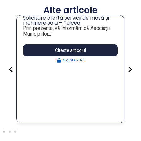
Alte articole
Solicitare ofertă servicii de masă și
tru
închiriere sală – Tulcea
Prin prezenta, vă informăm că Asociația
Municipiilor...
Citeste articolul
august 4, 2026
Pa
Go
for
În 
FO