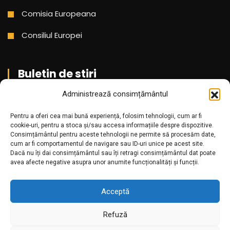
Comisia Europeana
Consiliul Europei
Buletin de stiri
Administrează consimțământul
Aboneaza-te pentru a primi cele mai noi stiri din partea
noastra!
Pentru a oferi cea mai bună experiență, folosim tehnologii, cum ar fi
cookie-uri, pentru a stoca și/sau accesa informațiile despre dispozitive.
Consimțământul pentru aceste tehnologii ne permite să procesăm date,
cum ar fi comportamentul de navigare sau ID-uri unice pe acest site.
Dacă nu îți dai consimțământul sau îți retragi consimțământul dat poate
avea afecte negative asupra unor anumite funcționalități și funcții.
Acceptă
Refuză