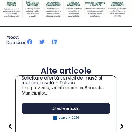
Inapoi
Distribuie:
Alte articole
Solicitare ofertă servicii de masă și
tru
închiriere sală – Tulcea
Prin prezenta, vă informăm că Asociația
Municipiilor...
Citeste articolul
august 4, 2026
Pa