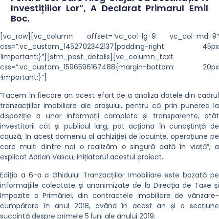
Investițiilor Lor”, A Declarat Primarul Emil
Boc.
[vc_row][vc_column offset=”vc_col-lg-9 vc_col-md-9″
css=”.vc_custom_1452702342137{padding-right: 45px
!important;}”][stm_post_details][vc_column_text
css=”.vc_custom_1596596167488{margin-bottom: 20px
!important;}”]
”Facem în fiecare an acest efort de a analiza datele din cadrul
tranzacțiilor imobiliare ale orașului, pentru că prin punerea la
dispoziție a unor informații complete și transparente, atât
investitorii cât și publicul larg, pot acționa în cunoștință de
cauză, în acest domeniu al achiziției de locuințe, operațiune pe
care mulți dintre noi o realizăm o singură dată în viață”, a
explicat Adrian Vascu, inițiatorul acestui proiect.
Ediția a 6-a a Ghidului Tranzacțiilor Imobiliare este bazată pe
informațiile colectate și anonimizate de la Direcția de Taxe și
Impozite a Primăriei, din contractele imobiliare de vânzare-
cumpărare în anul 2018, având în acest an și o secțiune
succintă despre primele 5 luni ale anului 2019.