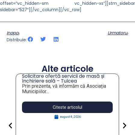
offset=”vc_hidden-sm vc_hidden-xs”][stm_sidebar
sidebar=”527″][/vc_column][/vc_row]
Inapoi
Urmatorul
Distribuie:
Alte articole
Solicitare ofertă servicii de masă și
tru
închiriere sală – Tulcea
Prin prezenta, vă informăm că Asociația
Municipiilor...
Citeste articolul
august 4, 2026
Pa
Go