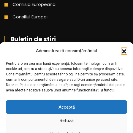
Comisia Europeana
Consiliul Europei
Buletin de stiri
Administrează consimțământul
Aboneaza-te pentru a primi cele mai noi stiri din partea
Pentru a oferi cea mai bună experiență, folosim tehnologii, cum ar fi
noastra!
cookie-uri, pentru a stoca și/sau accesa informațiile despre dispozitive.
Consimțământul pentru aceste tehnologii ne permite să procesăm date,
cum ar fi comportamentul de navigare sau ID-uri unice pe acest site.
Dacă nu îți dai consimțământul sau îți retragi consimțământul dat poate
avea afecte negative asupra unor anumite funcționalități și funcții.
Acceptă
Refuză
Amr.ro @2025. Toate drepturile rezervate