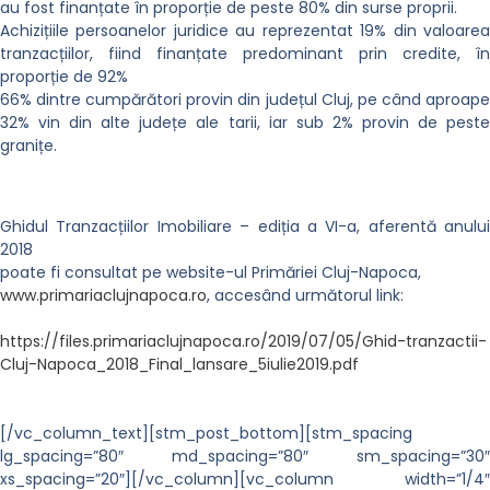
au fost finanțate în proporție de peste 80% din surse proprii.
Achizițiile persoanelor juridice au reprezentat 19% din valoarea
tranzacțiilor, fiind finanțate predominant prin credite, în
proporție de 92%
66% dintre cumpărători provin din județul Cluj, pe când aproape
32% vin din alte județe ale tarii, iar sub 2% provin de peste
granițe.
Ghidul Tranzacțiilor Imobiliare – ediția a VI-a, aferentă anului
2018
poate fi consultat pe website-ul Primăriei Cluj-Napoca,
www.primariaclujnapoca.ro
, accesând următorul link:
https://files.primariaclujnapoca.ro/2019/07/05/Ghid-tranzactii-
Cluj-Napoca_2018_Final_lansare_5iulie2019.pdf
[/vc_column_text][stm_post_bottom][stm_spacing
lg_spacing=”80″ md_spacing=”80″ sm_spacing=”30″
xs_spacing=”20″][/vc_column][vc_column width=”1/4″