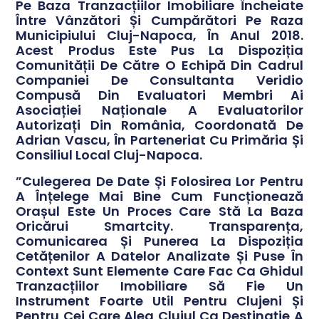
Pe Baza Tranzacțiilor Imobiliare Încheiate
Între Vânzători Și Cumpărători Pe Raza
Municipiului Cluj-Napoca, În Anul 2018.
Acest Produs Este Pus La Dispoziția
Comunității De Către O Echipă Din Cadrul
Companiei De Consultanta Veridio
Compusă Din Evaluatori Membri Ai
Asociației Naționale A Evaluatorilor
Autorizați Din România, Coordonată De
Adrian Vascu, În Parteneriat Cu Primăria Și
Consiliul Local Cluj-Napoca.
”Culegerea De Date Și Folosirea Lor Pentru
A Înțelege Mai Bine Cum Funcționează
Orașul Este Un Proces Care Stă La Baza
Oricărui Smartcity. Transparența,
Comunicarea Și Punerea La Dispoziția
Cetățenilor A Datelor Analizate Și Puse În
Context Sunt Elemente Care Fac Ca Ghidul
Tranzacțiilor Imobiliare Să Fie Un
Instrument Foarte Util Pentru Clujeni Și
Pentru Cei Care Aleg Clujul Ca Destinație A