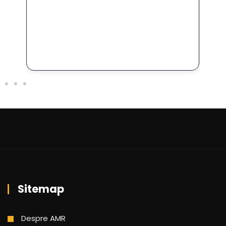
for
În 
FO
Sitemap
Despre AMR