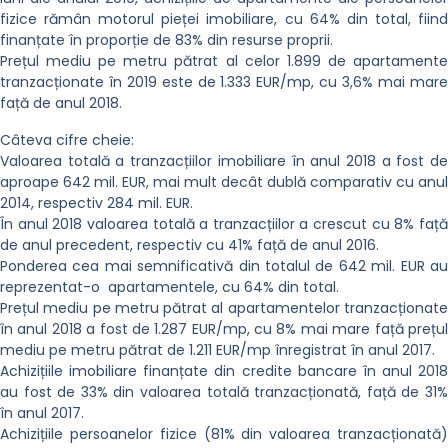
fizice rămân motorul pieței imobiliare, cu 64% din total, fiind
finanțate în proporție de 83% din resurse proprii.
Prețul mediu pe metru pătrat al celor 1.899 de apartamente
tranzacționate în 2019 este de 1.333 EUR/mp, cu 3,6% mai mare
față de anul 2018.
Câteva cifre cheie:
Valoarea totală a tranzacțiilor imobiliare în anul 2018 a fost de
aproape 642 mil. EUR, mai mult decât dublă comparativ cu anul
2014, respectiv 284 mil. EUR.
În anul 2018 valoarea totală a tranzacțiilor a crescut cu 8% față
de anul precedent, respectiv cu 41% față de anul 2016.
Ponderea cea mai semnificativă din totalul de 642 mil. EUR au
reprezentat-o apartamentele, cu 64% din total.
Prețul mediu pe metru pătrat al apartamentelor tranzacționate
în anul 2018 a fost de 1.287 EUR/mp, cu 8% mai mare față prețul
mediu pe metru pătrat de 1.211 EUR/mp înregistrat în anul 2017.
Achizițiile imobiliare finanțate din credite bancare în anul 2018
au fost de 33% din valoarea totală tranzacționată, față de 31%
în anul 2017.
Achizițiile persoanelor fizice (81% din valoarea tranzacționată)