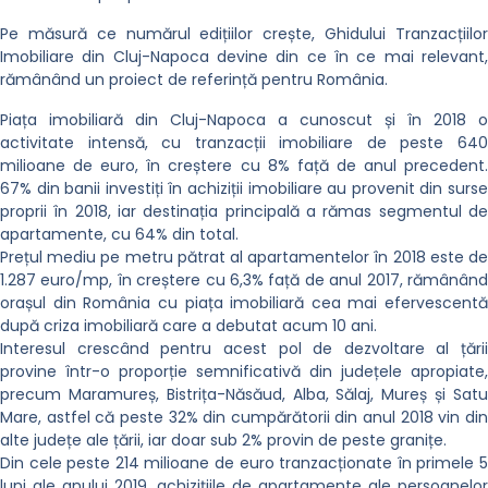
Pe măsură ce numărul edițiilor crește, Ghidului Tranzacțiilor
Imobiliare din Cluj-Napoca devine din ce în ce mai relevant,
rămânând un proiect de referință pentru România.
Piața imobiliară din Cluj-Napoca a cunoscut și în 2018 o
activitate intensă, cu tranzacții imobiliare de peste 640
milioane de euro, în creștere cu 8% față de anul precedent.
67% din banii investiți în achiziții imobiliare au provenit din surse
proprii în 2018, iar destinația principală a rămas segmentul de
apartamente, cu 64% din total.
Prețul mediu pe metru pătrat al apartamentelor în 2018 este de
1.287 euro/mp, în creștere cu 6,3% față de anul 2017, rămânând
orașul din România cu piața imobiliară cea mai efervescentă
după criza imobiliară care a debutat acum 10 ani.
Interesul crescând pentru acest pol de dezvoltare al țării
provine într-o proporție semnificativă din județele apropiate,
precum Maramureș, Bistrița-Năsăud, Alba, Sălaj, Mureș și Satu
Mare, astfel că peste 32% din cumpărătorii din anul 2018 vin din
alte județe ale țării, iar doar sub 2% provin de peste granițe.
Din cele peste 214 milioane de euro tranzacționate în primele 5
luni ale anului 2019, achizițiile de apartamente ale persoanelor