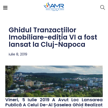
Ghidul Tranzacțiilor
Imobiliare-ediția VI a fost
lansat la Cluj-Napoca
iulie 8, 2019
Vineri, 5 Iulie 2019 A Avut Loc Lansarea
Publică A Celui De-Al Șaselea Ghid Realizat