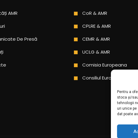
tăți AMR
CoR & AMR
uri
CPLRE & AMR
icate De Presă
CEMR & AMR
ți
UCLG & AMR
cte
Comisia Europeana
Consiliul Europei
Pentru a ofe
stoca și/sa
tehnologii 
uri unice pe
dat poate av
A