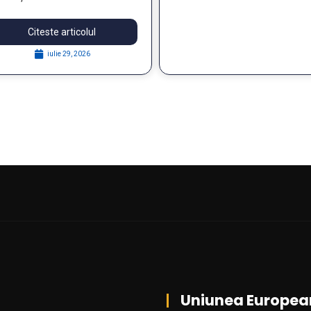
thin the FOSTER Project
Citeste articolul
iulie 29, 2026
Uniunea Europea