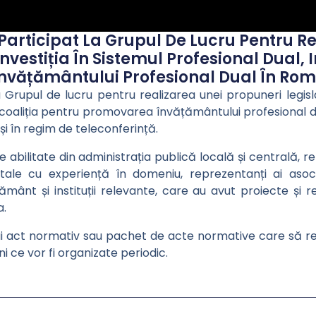
 Participat La Grupul De Lucru Pentru R
nvestiția În Sistemul Profesional Dual, I
nvățământului Profesional Dual În Rom
 Grupul de lucru pentru realizarea unei propuneri legisla
 – coaliția pentru promovarea învățământului profesional d
și în regim de teleconferință.
le abilitate din administrația publică locală și centrală, r
ale cu experiență în domeniu, reprezentanți ai asociații
ățământ și instituții relevante, care au avut proiecte și 
a.
nui act normativ sau pachet de acte normative care să 
uni ce vor fi organizate periodic.