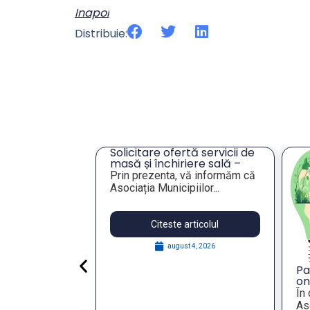
Inapoi
Distribuie:
cru privind
Solicitare ofertă servicii de
ei unor
masă și închiriere sală –
eres pentru
Tulcea
lie 2026,
Prin prezenta, vă informăm că
publică
Asociația Municipiilor...
articolul
Citeste articolul
 29, 2026
august 4, 2026
Pa
on
St
În
Re
Aso