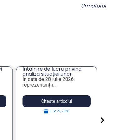
Urmatorul
i
Întâlnire de lucru privind
Solicitare ofe
analiza situației unor
masă și închir
imobile de interes pentru
Tulcea
În data de 28 iulie 2026,
Prin prezenta,
e
administrația publică
reprezentanții...
Asociația Munici
locală
Citeste articolul
Citeste 
iulie 29, 2026
augu