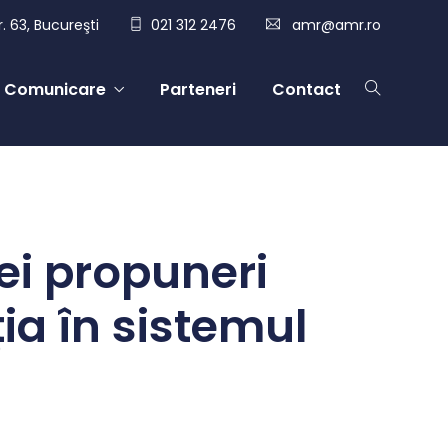
. 63, Bucureşti
021 312 2476
amr@amr.ro
Comunicare
Parteneri
Contact
ei propuneri
ția în sistemul