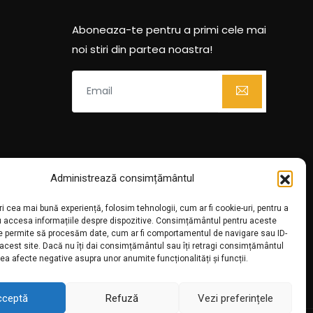
Aboneaza-te pentru a primi cele mai
noi stiri din partea noastra!
Administrează consimțământul
ri cea mai bună experiență, folosim tehnologii, cum ar fi cookie-uri, pentru a
u accesa informațiile despre dispozitive. Consimțământul pentru aceste
ne permite să procesăm date, cum ar fi comportamentul de navigare sau ID-
 acest site. Dacă nu îți dai consimțământul sau îți retragi consimțământul
ea afecte negative asupra unor anumite funcționalități și funcții.
cceptă
Refuză
Vezi preferințele