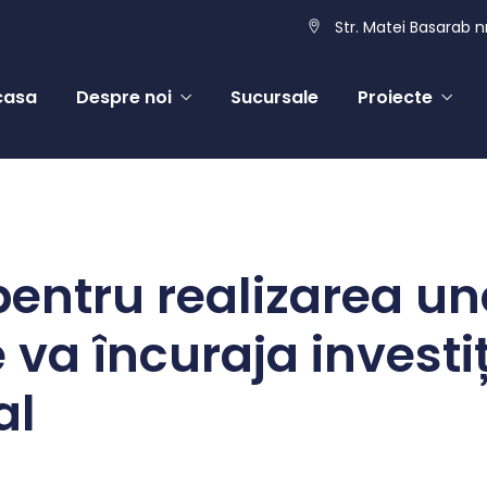
Str. Matei Basarab nr
casa
Despre noi
Sucursale
Proiecte
pentru realizarea un
e va încuraja investi
al