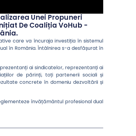
ealizarea Unei Propuneri
nițiat De Coaliția VoHub -
ânia.
tive care va încuraja investiția în sistemul
ual în România. Întâlnirea s-a desfășurat în
eprezentanți ai sindicatelor, reprezentanți ai
lor de părinți, toți partenerii sociali și
rezultate concrete în domeniu dezvoltării și
reglementeze învățământul profesional dual