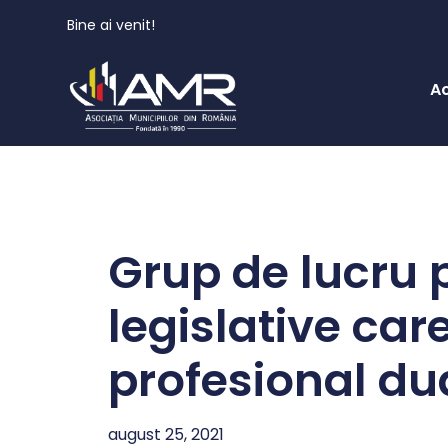
Bine ai venit!
A
Grup de lucru 
legislative car
profesional du
august 25, 2021