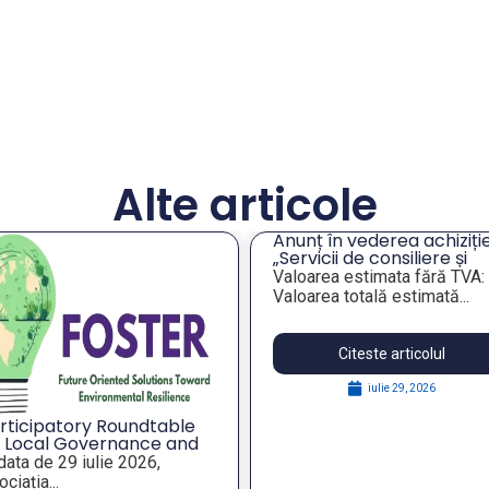
Alte articole
Anunț în vederea achiziție
„Servicii de consiliere și
orientare profesională a
Valoarea estimata fără TVA:
angajaților din companiil
Valoarea totală estimată...
publice municipale”
Citeste articolul
iulie 29, 2026
rticipatory Roundtable
 Local Governance and
rategic Foresight for
 data de 29 iulie 2026,
silient Public Policies,
ciația...