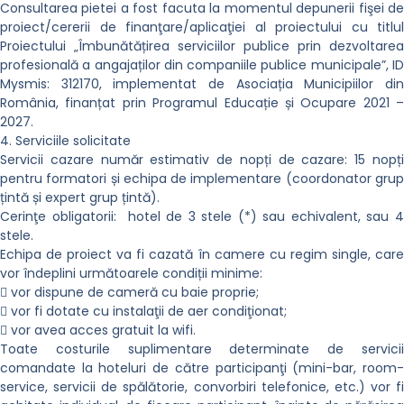
Consultarea pietei a fost facuta la momentul depunerii fişei de
proiect/cererii de finanţare/aplicaţiei al proiectului cu titlul
Proiectului „Îmbunătățirea serviciilor publice prin dezvoltarea
profesională a angajaților din companiile publice municipale”, ID
Mysmis: 312170, implementat de Asociația Municipiilor din
România, finanțat prin Programul Educație și Ocupare 2021 –
2027.
4. Serviciile solicitate
Servicii cazare număr estimativ de nopți de cazare: 15 nopți
pentru formatori și echipa de implementare (coordonator grup
țintă și expert grup țintă).
Cerinţe obligatorii: hotel de 3 stele (*) sau echivalent, sau 4
stele.
Echipa de proiect va fi cazată în camere cu regim single, care
vor îndeplini următoarele condiții minime:
 vor dispune de cameră cu baie proprie;
 vor fi dotate cu instalaţii de aer condiţionat;
 vor avea acces gratuit la wifi.
Toate costurile suplimentare determinate de servicii
comandate la hoteluri de către participanţi (mini-bar, room-
service, servicii de spălătorie, convorbiri telefonice, etc.) vor fi