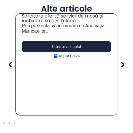
Alte articole
Solicitare ofertă servicii de masă și
tru
închiriere sală – Tulcea
Prin prezenta, vă informăm că Asociația
Municipiilor...
Citeste articolul
august 4, 2026
Pa
Go
for
În 
FO