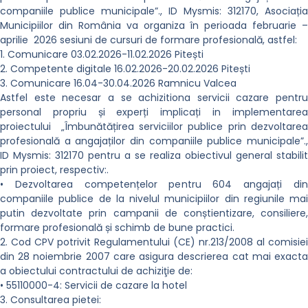
companiile publice municipale”., ID Mysmis: 312170, Asociația
Municipiilor din România va organiza în perioada februarie –
aprilie 2026 sesiuni de cursuri de formare profesională, astfel:
1. Comunicare 03.02.2026-11.02.2026 Pitești
2. Competente digitale 16.02.2026-20.02.2026 Pitești
3. Comunicare 16.04-30.04.2026 Ramnicu Valcea
Astfel este necesar a se achizitiona servicii cazare pentru
personal propriu și experți implicați in implementarea
proiectului „Îmbunătățirea serviciilor publice prin dezvoltarea
profesională a angajaților din companiile publice municipale”.,
ID Mysmis: 312170 pentru a se realiza obiectivul general stabilit
prin proiect, respectiv:.
• Dezvoltarea competențelor pentru 604 angajați din
companiile publice de la nivelul municipiilor din regiunile mai
putin dezvoltate prin campanii de conștientizare, consiliere,
formare profesională și schimb de bune practici.
2. Cod CPV potrivit Regulamentului (CE) nr.213/2008 al comisiei
din 28 noiembrie 2007 care asigura descrierea cat mai exacta
a obiectului contractului de achiziţie de:
• 55110000-4: Servicii de cazare la hotel
3. Consultarea pietei: