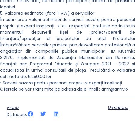
achitate individual, de fiecare participant, înainte de părăsirea
locației
5. Valoarea estimata (fara T.V.A.) a serviciilor
În estimarea valorii achizitiei de servicii cazare pentru personal
propriu și experți implicați s-au respectat preturile obtinute in
momentul depunerii fişei de proiect/cererii de
finanţare/aplicaţiei al proiectului cu titlul Proiectului
Îmbunătățirea serviciilor publice prin dezvoltarea profesională a
angajaților din companiile publice municipale”., ID Mysmis:
312170, implementat de Asociația Municipiilor din România,
finanțat prin Programul Educație și Ocupare 2021 – 2027 și
actualizată în urma consultării de piață, rezultând o valoarea
estimata de: 5.250,00 lei
• Servicii cazare pentru personal propriu și experți implicați
Ofertele se vor transmite pe adresa de e-mail :
amr@amr.ro
Inapoi
Urmatorul
Distribuie: