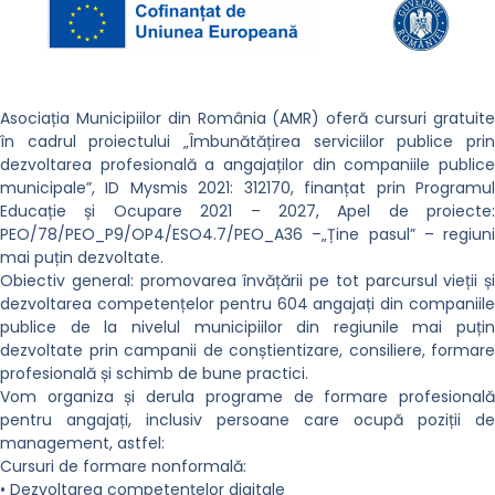
Asociația Municipiilor din România (AMR) oferă cursuri gratuite
în cadrul proiectului „Îmbunătățirea serviciilor publice prin
dezvoltarea profesională a angajaților din companiile publice
municipale”, ID Mysmis 2021: 312170, finanțat prin Programul
Educație și Ocupare 2021 – 2027, Apel de proiecte:
PEO/78/PEO_P9/OP4/ESO4.7/PEO_A36 –„Ține pasul” – regiuni
mai puțin dezvoltate.
Obiectiv general: promovarea învățării pe tot parcursul vieții și
dezvoltarea competențelor pentru 604 angajați din companiile
publice de la nivelul municipiilor din regiunile mai puțin
dezvoltate prin campanii de conștientizare, consiliere, formare
profesională și schimb de bune practici.
Vom organiza și derula programe de formare profesională
pentru angajați, inclusiv persoane care ocupă poziții de
management, astfel:
Cursuri de formare nonformală:
• Dezvoltarea competențelor digitale