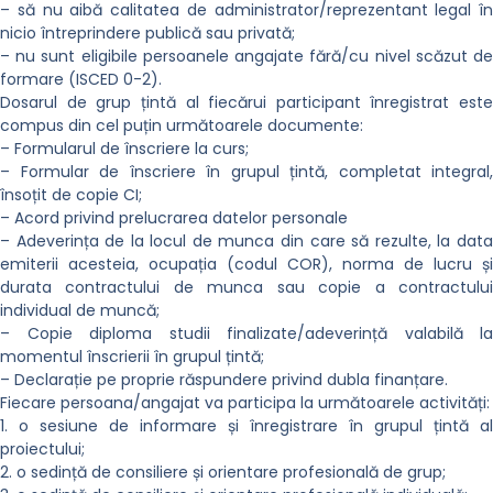
– să nu aibă calitatea de administrator/reprezentant legal în
nicio întreprindere publică sau privată;
– nu sunt eligibile persoanele angajate fără/cu nivel scăzut de
formare (ISCED 0-2).
Dosarul de grup țintă al fiecărui participant înregistrat este
compus din cel puțin următoarele documente:
– Formularul de înscriere la curs;
– Formular de înscriere în grupul țintă, completat integral,
însoțit de copie CI;
– Acord privind prelucrarea datelor personale
– Adeverința de la locul de munca din care să rezulte, la data
emiterii acesteia, ocupația (codul COR), norma de lucru și
durata contractului de munca sau copie a contractului
individual de muncă;
– Copie diploma studii finalizate/adeverință valabilă la
momentul înscrierii în grupul țintă;
– Declarație pe proprie răspundere privind dubla finanțare.
Fiecare persoana/angajat va participa la următoarele activități:
1. o sesiune de informare și înregistrare în grupul țintă al
proiectului;
2. o sedință de consiliere și orientare profesională de grup;