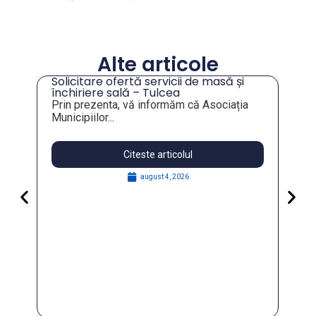
Alte articole
Solicitare ofertă servicii de masă și
tru
închiriere sală – Tulcea
Prin prezenta, vă informăm că Asociația
Municipiilor...
Citeste articolul
august 4, 2026
Pa
Go
for
În 
FO