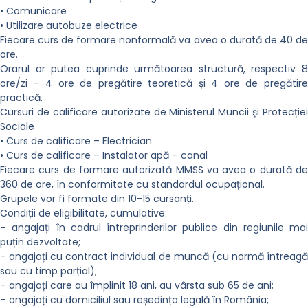
• Comunicare
• Utilizare autobuze electrice
Fiecare curs de formare nonformală va avea o durată de 40 de
ore.
Orarul ar putea cuprinde următoarea structură, respectiv 8
ore/zi – 4 ore de pregătire teoretică și 4 ore de pregătire
practică.
Cursuri de calificare autorizate de Ministerul Muncii și Protecției
Sociale
• Curs de calificare – Electrician
• Curs de calificare – Instalator apă – canal
Fiecare curs de formare autorizată MMSS va avea o durată de
360 de ore, în conformitate cu standardul ocupațional.
Grupele vor fi formate din 10-15 cursanți.
Condiții de eligibilitate, cumulative:
– angajați în cadrul întreprinderilor publice din regiunile mai
puțin dezvoltate;
– angajați cu contract individual de muncă (cu normă întreagă
sau cu timp parțial);
– angajați care au împlinit 18 ani, au vârsta sub 65 de ani;
– angajați cu domiciliul sau reședința legală în România;