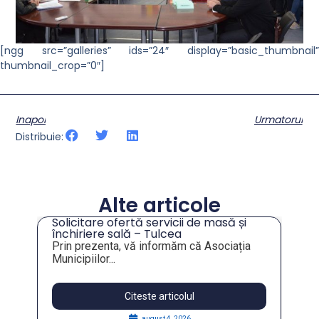
[ngg src=”galleries” ids=”24″ display=”basic_thumbnail”
thumbnail_crop=”0″]
Inapoi
Urmatorul
Distribuie:
Alte articole
Solicitare ofertă servicii de masă și
tru
închiriere sală – Tulcea
Prin prezenta, vă informăm că Asociația
Municipiilor...
Citeste articolul
august 4, 2026