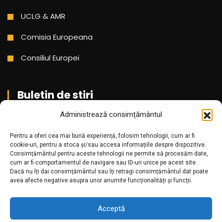
UCLG & AMR
Comisia Europeana
Consiliul Europei
Buletin de stiri
Administrează consimțământul
Aboneaza-te pentru a primi cele mai noi stiri din partea
noastra!
Pentru a oferi cea mai bună experiență, folosim tehnologii, cum ar fi
cookie-uri, pentru a stoca și/sau accesa informațiile despre dispozitive.
Consimțământul pentru aceste tehnologii ne permite să procesăm date,
cum ar fi comportamentul de navigare sau ID-uri unice pe acest site.
Dacă nu îți dai consimțământul sau îți retragi consimțământul dat poate
avea afecte negative asupra unor anumite funcționalități și funcții.
Acceptă