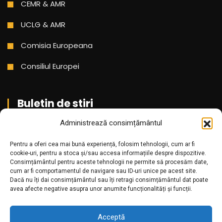
CEMR & AMR
UCLG & AMR
Comisia Europeana
Consiliul Europei
Buletin de stiri
Administrează consimțământul
Aboneaza-te pentru a primi cele mai noi stiri din partea
Pentru a oferi cea mai bună experiență, folosim tehnologii, cum ar fi
noastra!
cookie-uri, pentru a stoca și/sau accesa informațiile despre dispozitive.
Consimțământul pentru aceste tehnologii ne permite să procesăm date,
cum ar fi comportamentul de navigare sau ID-uri unice pe acest site.
Dacă nu îți dai consimțământul sau îți retragi consimțământul dat poate
avea afecte negative asupra unor anumite funcționalități și funcții.
Acceptă