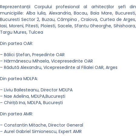
Reprezentanții Corpului profesional al arhitecților șefi din
municipiile: Alba Iulia, Alexandria, Bacau, Baia Mare, Bucuresti,
Bucuresti Sector 2, Buzau, Câmpina , Craiova, Curtea de Arges,
Iasi, Moreni, Pitesti, Ploiesti, Sacele, Sfantu Gheorghe, Sihishoara,
Targu Mures, Tulcea
Din partea OAR:
– Bâlici Ștefan, Președinte OAR
– Hărmănescu Mihaela, Vicepresedinte OAR
– Rădută Alexandru, Vicepresedinte al Filialei OAR, Arges
Din partea MDLPA:
– Liviu Bailesteanu, Director MDLPA
– Nae Adelina, MDLPA,București
– Chiriță Ina, MDLPA, București
Din partea AMR:
– Constantin Mitache, Director General
– Aurel Gabriel Simionescu, Expert AMR