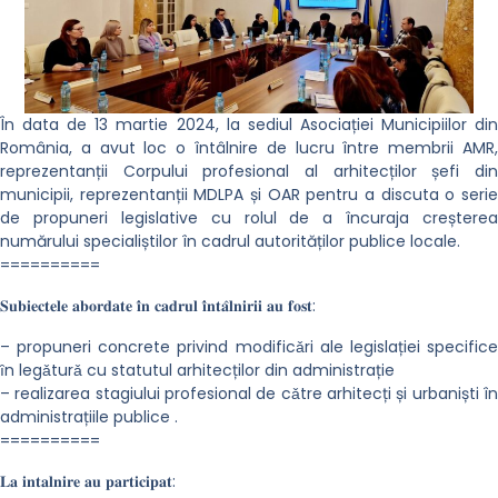
În data de 13 martie 2024, la sediul Asociației Municipiilor din
România, a avut loc o întâlnire de lucru între membrii AMR,
reprezentanții Corpului profesional al arhitecților șefi din
municipii, reprezentanții MDLPA și OAR pentru a discuta o serie
de propuneri legislative cu rolul de a încuraja creșterea
numărului specialiștilor în cadrul autorităților publice locale.
==========
𝐒𝐮𝐛𝐢𝐞𝐜𝐭𝐞𝐥𝐞 𝐚𝐛𝐨𝐫𝐝𝐚𝐭𝐞 𝐢̂𝐧 𝐜𝐚𝐝𝐫𝐮𝐥 𝐢̂𝐧𝐭𝐚̂𝐥𝐧𝐢𝐫𝐢𝐢 𝐚𝐮 𝐟𝐨𝐬𝐭:
– propuneri concrete privind modificǎri ale legislației specifice
ȋn legǎturǎ cu statutul arhitecților din administrație
– realizarea stagiului profesional de cǎtre arhitecți și urbaniști în
administrațiile publice .
==========
𝐋𝐚 𝐢𝐧𝐭𝐚𝐥𝐧𝐢𝐫𝐞 𝐚𝐮 𝐩𝐚𝐫𝐭𝐢𝐜𝐢𝐩𝐚𝐭: