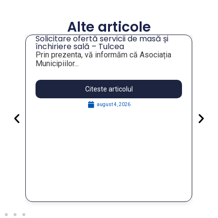
Alte articole
Solicitare ofertă servicii de masă și
tru
închiriere sală – Tulcea
Prin prezenta, vă informăm că Asociația
Municipiilor...
Citeste articolul
august 4, 2026
Pa
Go
for
În 
FO