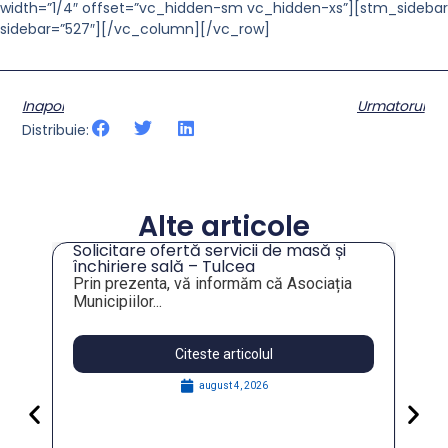
width=”1/4″ offset=”vc_hidden-sm vc_hidden-xs”][stm_sidebar
sidebar=”527″][/vc_column][/vc_row]
Inapoi
Urmatorul
Distribuie:
Alte articole
Solicitare ofertă servicii de masă și
tru
închiriere sală – Tulcea
Prin prezenta, vă informăm că Asociația
Municipiilor...
Citeste articolul
august 4, 2026
Pa
Go