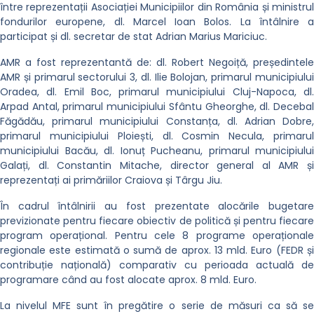
între reprezentații Asociației Municipiilor din România și ministrul
fondurilor europene, dl. Marcel Ioan Bolos. La întâlnire a
participat și dl. secretar de stat Adrian Marius Mariciuc.
AMR a fost reprezentantă de: dl. Robert Negoiță, președintele
AMR și primarul sectorului 3, dl. Ilie Bolojan, primarul municipiului
Oradea, dl. Emil Boc, primarul municipiului Cluj-Napoca, dl.
Arpad Antal, primarul municipiului Sfântu Gheorghe, dl. Decebal
Făgădău, primarul municipiului Constanța, dl. Adrian Dobre,
primarul municipiului Ploiești, dl. Cosmin Necula, primarul
municipiului Bacău, dl. Ionuț Pucheanu, primarul municipiului
Galați, dl. Constantin Mitache, director general al AMR și
reprezentați ai primăriilor Craiova și Târgu Jiu.
În cadrul întâlnirii au fost prezentate alocările bugetare
previzionate pentru fiecare obiectiv de politică și pentru fiecare
program operațional. Pentru cele 8 programe operaționale
regionale este estimată o sumă de aprox. 13 mld. Euro (FEDR și
contribuție națională) comparativ cu perioada actuală de
programare când au fost alocate aprox. 8 mld. Euro.
La nivelul MFE sunt în pregătire o serie de măsuri ca să se