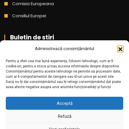
Comisia Europeana
Consiliul Europei
Buletin de stiri
Administrează consimțământul
Aboneaza-te pentru a primi cele mai noi stiri din partea
noastra!
Pentru a oferi cea mai bună experiență, folosim tehnologii, cum ar fi
cookie-uri, pentru a stoca și/sau accesa informațiile despre dispozitive.
Consimțământul pentru aceste tehnologii ne permite să procesăm date,
cum ar fi comportamentul de navigare sau ID-uri unice pe acest site.
Dacă nu îți dai consimțământul sau îți retragi consimțământul dat poate
avea afecte negative asupra unor anumite funcționalități și funcții.
Acceptă
Refuză
Amr.ro @2025. Toate drepturile rezervate