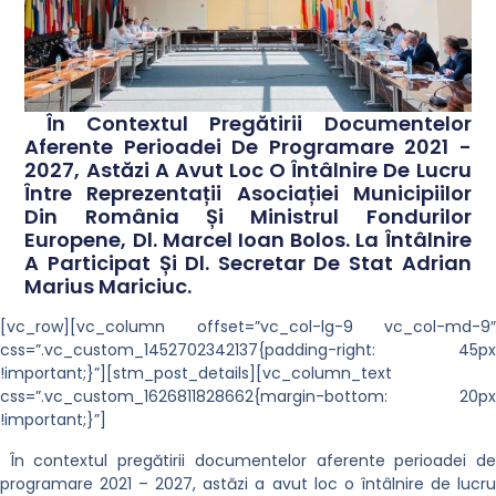
În Contextul Pregătirii Documentelor
Aferente Perioadei De Programare 2021 -
2027, Astăzi A Avut Loc O Întâlnire De Lucru
Între Reprezentații Asociației Municipiilor
Din România Și Ministrul Fondurilor
Europene, Dl. Marcel Ioan Bolos. La Întâlnire
A Participat Și Dl. Secretar De Stat Adrian
Marius Mariciuc.
[vc_row][vc_column offset=”vc_col-lg-9 vc_col-md-9″
css=”.vc_custom_1452702342137{padding-right: 45px
!important;}”][stm_post_details][vc_column_text
css=”.vc_custom_1626811828662{margin-bottom: 20px
!important;}”]
În contextul pregătirii documentelor aferente perioadei de
programare 2021 – 2027, astăzi a avut loc o întâlnire de lucru