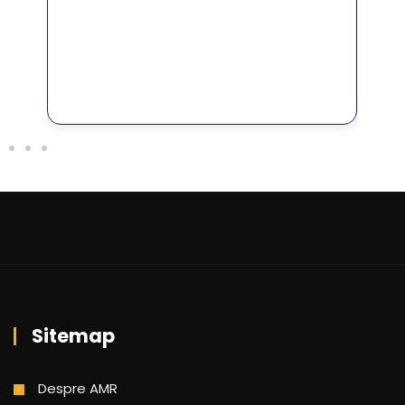
for
În 
FO
Sitemap
Despre AMR