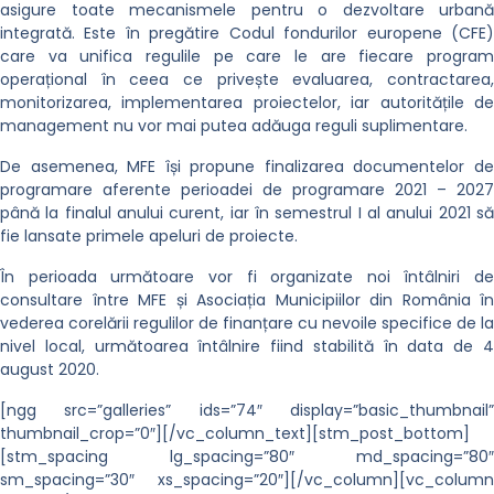
asigure toate mecanismele pentru o dezvoltare urbană
integrată. Este în pregătire Codul fondurilor europene (CFE)
care va unifica regulile pe care le are fiecare program
operațional în ceea ce privește evaluarea, contractarea,
monitorizarea, implementarea proiectelor, iar autoritățile de
management nu vor mai putea adăuga reguli suplimentare.
De asemenea, MFE își propune finalizarea documentelor de
programare aferente perioadei de programare 2021 – 2027
până la finalul anului curent, iar în semestrul I al anului 2021 să
fie lansate primele apeluri de proiecte.
În perioada următoare vor fi organizate noi întâlniri de
consultare între MFE și Asociația Municipiilor din România în
vederea corelării regulilor de finanțare cu nevoile specifice de la
nivel local, următoarea întâlnire fiind stabilită în data de 4
august 2020.
[ngg src=”galleries” ids=”74″ display=”basic_thumbnail”
thumbnail_crop=”0″][/vc_column_text][stm_post_bottom]
[stm_spacing lg_spacing=”80″ md_spacing=”80″
sm_spacing=”30″ xs_spacing=”20″][/vc_column][vc_column