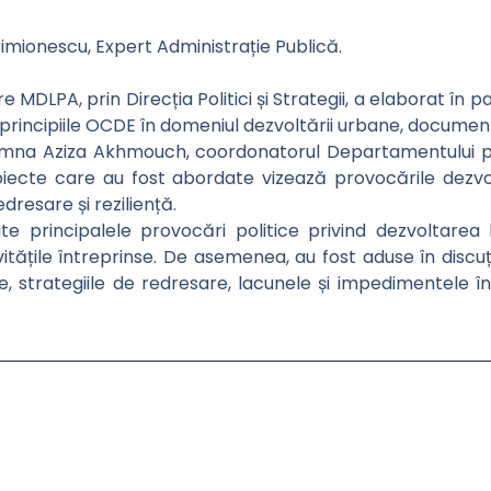
imionescu, Expert Administrație Publică.
re MDLPA, prin Direcția Politici și Strategii, a elaborat în
rincipiile OCDE în domeniul dezvoltării urbane, document p
mna Aziza Akhmouch, coordonatorul Departamentului pen
biecte care au fost abordate vizează provocările dezvo
edresare și reziliență.
e principalele provocări politice privind dezvoltarea loc
itățile întreprinse. De asemenea, au fost aduse în discuț
tare, strategiile de redresare, lacunele și impedimentele