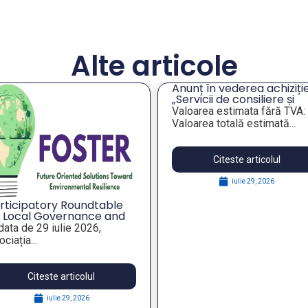
Alte articole
Anunț în vederea achiziție
„Servicii de consiliere și
orientare profesională a
Valoarea estimata fără TVA:
angajaților din companiil
Valoarea totală estimată...
publice municipale”
Citeste articolul
iulie 29, 2026
rticipatory Roundtable
 Local Governance and
rategic Foresight for
 data de 29 iulie 2026,
silient Public Policies,
ciația...
thin the FOSTER Project
Citeste articolul
iulie 29, 2026