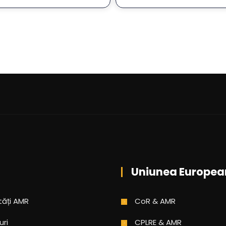
Uniunea Europea
tăți AMR
CoR & AMR
uri
CPLRE & AMR