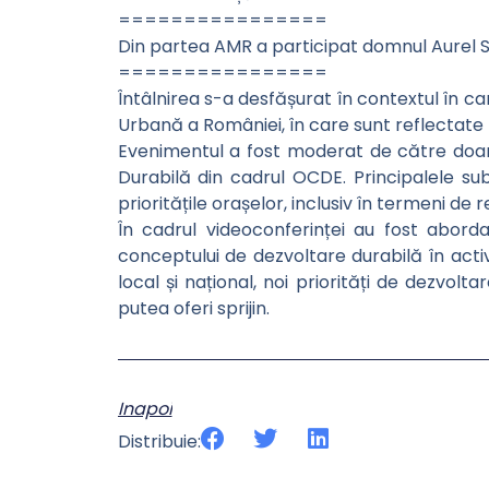
================
Din partea AMR a participat domnul Aurel S
================
Întâlnirea s-a desfășurat în contextul în ca
Urbană a României, în care sunt reflectate p
Evenimentul a fost moderat de către doa
Durabilă din cadrul OCDE. Principalele su
prioritățile orașelor, inclusiv în termeni de r
În cadrul videoconferinței au fost abordat
conceptului de dezvoltare durabilă în activ
local și național, noi priorități de dezvol
putea oferi sprijin.
Inapoi
Distribuie: