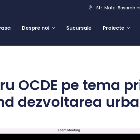
Str. Matei Basarab nr
casa
Despre noi
Sucursale
Proiecte
cru OCDE pe tema pri
nd dezvoltarea urb