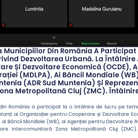
a Municipiilor Din România A Participat 
rivind Dezvoltarea Urbană. La Întâlnire
are Și Dezvoltare Economică (OCDE), Ai 
rației (MDLPA), Ai Băncii Mondiale (WB)
tenia (ADR Sud Muntenia) Și Reprezenta
ona Metropolitană Cluj (ZMC). Întâlnir
r din România a participat la o întâlnire de lucru pe tem
ntanți ai Organizației pentru Cooperare și Dezvoltare Eco
A), ai Băncii Mondiale (WB), ai Agenției pentru Dezvoltar
ltare Intercomunitară Zona Metropolitană Cluj (ZMC)