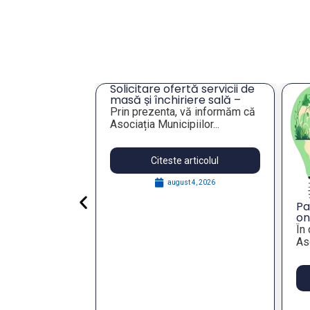
cru privind
Solicitare ofertă servicii de
ei unor
masă și închiriere sală –
eres pentru
Tulcea
lie 2026,
Prin prezenta, vă informăm că
publică
Asociația Municipiilor...
articolul
Citeste articolul
 29, 2026
august 4, 2026
Pa
on
St
În
Re
Aso
wi