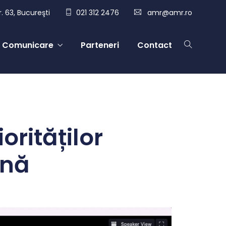
. 63, Bucureşti
021 312 2476
amr@amr.ro
Comunicare
Parteneri
Contact
orităților
ană