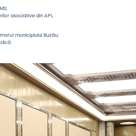
MS;
ilor asociative din APL.
marul municipiului Buzău;
blică