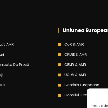
Uniunea Europea
tăți AMR
CoR & AMR
uri
CPLRE & AMR
icate De Presă
CEMR & AMR
ți
UCLG & AMR
cte
Comisia Europeana
Consiliul Europei
Pentru a ofe