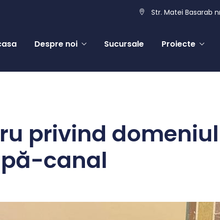
Str. Matei Basarab nr
casa
Despre noi
Sucursale
Proiecte
cru privind domeniul
 apă-canal