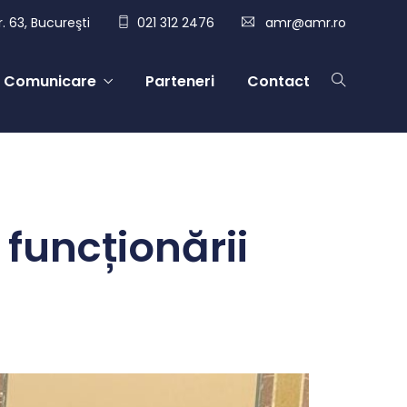
. 63, Bucureşti
021 312 2476
amr@amr.ro
Comunicare
Parteneri
Contact
 funcționării