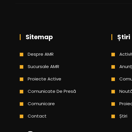
Sitemap
Știri
Despre AMR
Activi
Sucursale AMR
Anunț
Proiecte Active
Comun
Comunicate De Presă
Noută
Comunicare
Proie
Contact
Știri