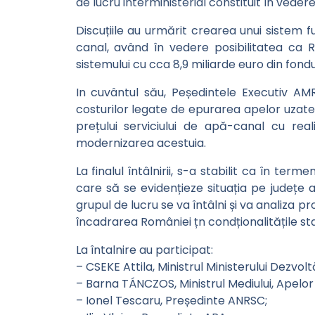
de lucru interministerial constituit în vede
Discuțiile au urmărit crearea unui sistem f
canal, având în vedere posibilitatea ca Ro
sistemului cu cca 8,9 miliarde euro din fondu
In cuvântul său, Peședintele Executiv AMR
costurilor legate de epurarea apelor uzate 
prețului serviciului de apă-canal cu rea
modernizarea acestuia.
La finalul întâlnirii, s-a stabilit ca în t
care să se evidențieze situația pe județe a 
grupul de lucru se va întâlni și va analiza pr
încadrarea României țn condționalitățile st
La întalnire au participat:
– CSEKE Attila, Ministrul Ministerului Dezvoltăr
– Barna TÁNCZOS, Ministrul Mediului, Apelor ș
– Ionel Tescaru, Președinte ANRSC;