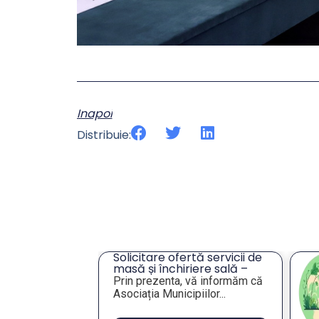
Inapoi
Distribuie:
tă servicii de
An
iere sală –
„S
or
vă informăm că
Va
an
iilor...
Va
pu