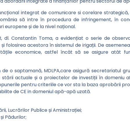
rea abordării integrate a finanțărilor pentru sectorul de ap
uncțional integrat de comunicare si corelare strategică, 
mânia să intre în procedura de infringement, în condiți
ri europene și de la nivel național.
, dl. Constantin Toma, a evidențiat o serie de observa
și folosirea acestora în sistemul de irigații. De asemenea
litățile economice, astfel încât să se asigure atât fu
ermen de o saptamană, MDLPA,care asigură secretariatul g
stării actuale și a proiectelor de investiții în domeniu af
opunerile pentru criteriile ce vor sta la baza aprobării pro
abilite de CE in domeniul apă-apă uzată.
ii, Lucrărilor Publice și Aministrației;
i Pădurilor;