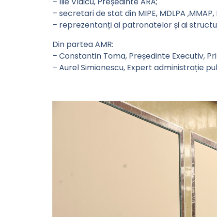
– Ilie Vlaicu, Președinte ARA;
– secretari de stat din MIPE, MDLPA ,MMAP, 
– reprezentanți ai patronatelor și ai structur
Din partea AMR:
– Constantin Toma, Președinte Executiv, Pri
– Aurel Simionescu, Expert administrație pu