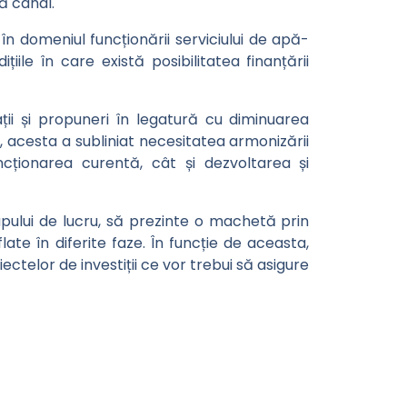
ă canal.
în domeniul funcționării serviciului de apă-
ile în care există posibilitatea finanțării
ții și propuneri în legatură cu diminuarea
, acesta a subliniat necesitatea armonizării
ncționarea curentă, cât și dezvoltarea și
rupului de lucru, să prezinte o machetă prin
late în diferite faze. În funcție de aceasta,
iectelor de investiții ce vor trebui să asigure