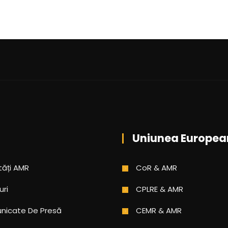
Uniunea Europea
tăți AMR
CoR & AMR
uri
CPLRE & AMR
icate De Presă
CEMR & AMR