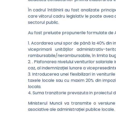
În cadrul întâlnirii au fost analizate princi
care viitorul cadru legislativ le poate avea
sectorul public.
Au fost preluate propunerile formulate de 
1. Acordarea unui spor de până la 40% din ind
viceprimarii unităților administrativ-t
rambursabile/nerambursabile, în limita bug
2. . Plafonarea nivelului veniturilor salaria
caz, al indemnizației lunare a vicepresedinte
3. ⁠Introducerea unei flexibilizari in venitur
taxele locale sau cu maxim 20% din impozi
locala.
4. Suma tranzitorie prevazuta in proiectul de
Ministerul Muncii va transmite o versiune
asociative ale administrației publice locale.