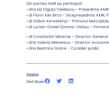
Din partea AMR au participat:
• dna Lia Olguța Vasilescu – Președinte AMR,
• dl Florin Alin Birta – Vicepreședinte AMR, 
• dl Gábor Kereskényi – Primarul Muncipiulu
• dl Lucian-Daniel Stanciu-Viziteu – Primarul
• dl Constantin Mitache – Director General 
• dna Valeria Mateescu – Director economi
• dna Beatrice Dobre – Consilier juridic.
Inapoi
Distribuie: