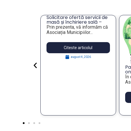
cru privind
Solicitare ofertă servicii de
ei unor
masă și închiriere sală –
eres pentru
Tulcea
lie 2026,
Prin prezenta, vă informăm că
publică
Asociația Municipiilor...
articolul
Citeste articolul
 29, 2026
august 4, 2026
Pa
on
St
În
Re
Aso
wi