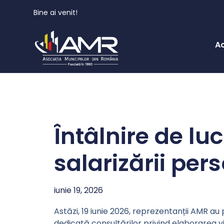
Bine ai venit!
A
Întâlnire de lu
salarizării per
iunie 19, 2026
Astăzi, 19 iunie 2026, reprezentanții AMR au p
dedicată consultărilor privind elaborarea viit