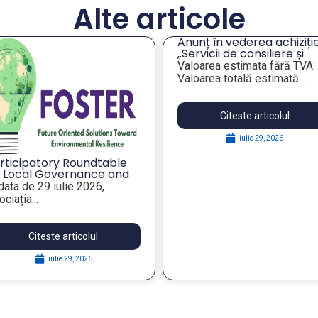
Alte articole
Anunț în vederea achiziție
„Servicii de consiliere și
orientare profesională a
Valoarea estimata fără TVA:
angajaților din companiil
Valoarea totală estimată...
publice municipale”
Citeste articolul
iulie 29, 2026
rticipatory Roundtable
 Local Governance and
rategic Foresight for
 data de 29 iulie 2026,
silient Public Policies,
ciația...
thin the FOSTER Project
Citeste articolul
iulie 29, 2026