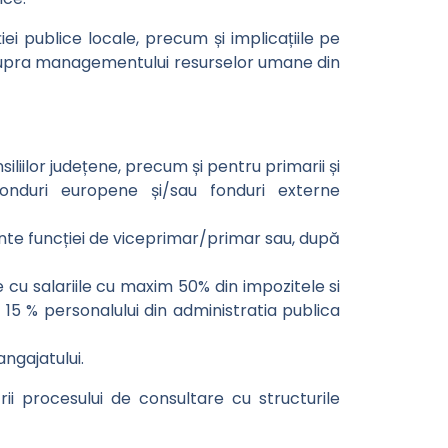
ției publice locale, precum și implicațiile pe
și asupra managementului resurselor umane din
iliilor județene, precum și pentru primarii și
 fonduri europene și/sau fonduri externe
erente funcției de viceprimar/primar sau, după
ile cu salariile cu maxim 50% din impozitele si
5 % personalului din administratia publica
angajatului.
ii procesului de consultare cu structurile