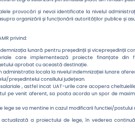
palele provocări și nevoi identificate la nivelul administra
 asupra organizării și funcționării autorităților publice 
AMR privind:
emnizația lunară pentru președinții și vicepreședinții cons
eritoriale care implementează proiecte finanțate din
etului aprobat cu această destinație.
le in administratia locala la nivelul indemnizației lunare af
lui/președintelui consiliului județean.
ile salariale , astfel incat UAT-urile care acopera cheltuiel
tul pe venit aferent, sa poata acorda un spor de maxim 1
 lege se va mentine in cazul modificarii functiei/postului 
 actualizată a proiectului de lege, în vederea continuăr