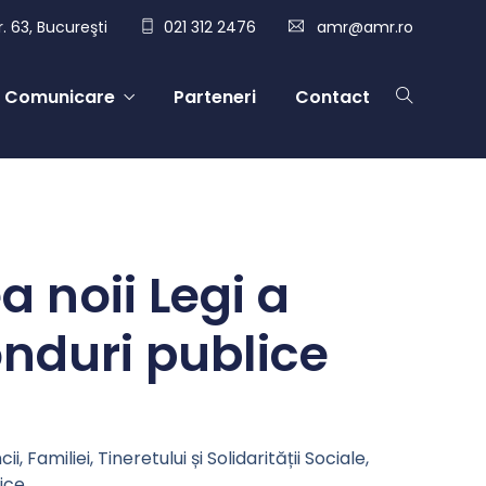
. 63, Bucureşti
021 312 2476
amr@amr.ro
Comunicare
Parteneri
Contact
a noii Legi a
fonduri publice
Familiei, Tineretului și Solidarității Sociale,
ice.