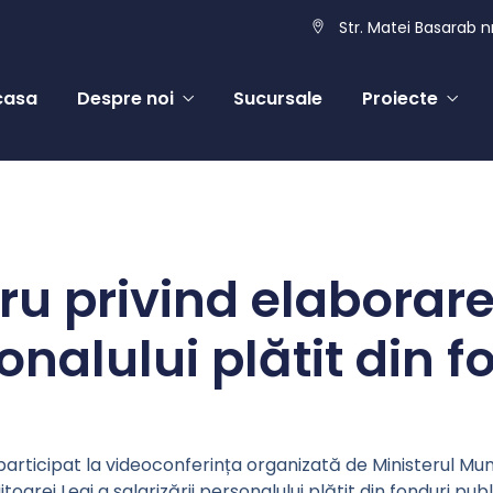
Str. Matei Basarab nr
casa
Despre noi
Sucursale
Proiecte
cru privind elaborare
sonalului plătit din 
articipat la videoconferința organizată de Ministerul Muncii, 
oarei Legi a salarizării personalului plătit din fonduri publ