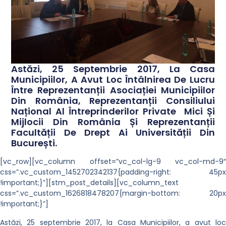
Astăzi, 25 Septembrie 2017, La Casa
Municipiilor, A Avut Loc Întâlnirea De Lucru
Între Reprezentanții Asociației Municipiilor
Din România, Reprezentanții Consiliului
Național Al Întreprinderilor Private Mici Și
Mijlocii Din România Și Reprezentanții
Facultății De Drept Ai Universității Din
București.
[vc_row][vc_column offset=”vc_col-lg-9 vc_col-md-9″
css=”.vc_custom_1452702342137{padding-right: 45px
!important;}”][stm_post_details][vc_column_text
css=”.vc_custom_1626818478207{margin-bottom: 20px
!important;}”]
Astăzi, 25 septembrie 2017, la Casa Municipiilor, a avut loc