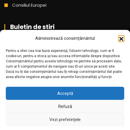
Consiliul Europei
Buletin de stiri
Administrează consimțământul
Aboneaza-te pentru a primi cele mai noi stiri din partea
noastra!
Pentru a oferi cea mai bună experiență, folosim tehnologii, cum ar fi
cookie-uri, pentru a stoca și/sau accesa informațiile despre dispozitive.
Consimțământul pentru aceste tehnologii ne permite să procesăm date,
cum ar fi comportamentul de navigare sau ID-uri unice pe acest site.
Dacă nu îți dai consimțământul sau îți retragi consimțământul dat poate
avea afecte negative asupra unor anumite funcționalități și funcții.
Acceptă
Refuză
Amr.ro @2025. Toate drepturile rezervate
Vezi preferințele