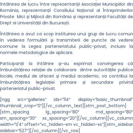
întâlnirea de lucru între reprezentanții Asociației Municipiilor din
România, reprezentanții Consiliului Național al Întreprinderilor
Private Mici și Mijlocii din România și reprezentanții Facultății de
Drept ai Universității din București.
Întâlnirea a avut ca scop instituirea unui grup de lucru comun
în vederea formulării şi transmiterii de puncte de vedere
comune la Legea parteneriatului public-privat, inclusiv la
normele metodologice de aplicare.
Participanții la întâlnire și-au exprimat convingerea că
îmbunătățirea relației de colaborare dintre autoritățile publice
locale, mediul de afaceri și mediul academic, va contribui la
îmbunătățirea legislației primare și secundare privind
parteneriatul public-privat.
[ngg src=”galleries” ids=”114″ display=”basic_thumbnail”
thumbnail_crop=”0″][/vc_column_text][stm_post_bottom]
[stm_spacing lg_spacing=”80″ md_spacing=”80″
sm_spacing=”30″ xs_spacing=”20″][/vc_column][vc_column
width=”1/4″ offset=”vc_hidden-sm vc_hidden-xs”][stm_sidebar
sidebar=”527″][/vc_column][/vc_row]