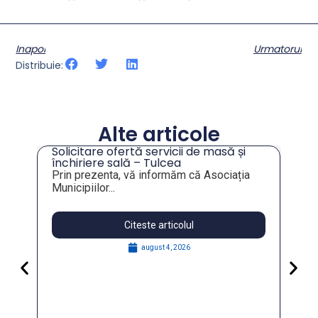
Inapoi
Urmatorul
Distribuie:
Alte articole
Solicitare ofertă servicii de masă și
tru
închiriere sală – Tulcea
Prin prezenta, vă informăm că Asociația
Municipiilor...
Citeste articolul
august 4, 2026
Pa
Go
for
În 
FO