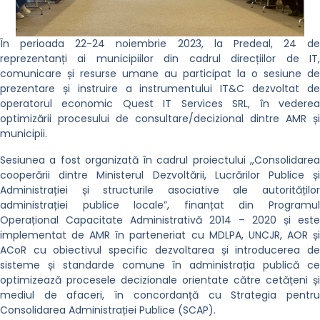
În perioada 22-24 noiembrie 2023, la Predeal, 24 de
reprezentanți ai municipiilor din cadrul direcțiilor de IT,
comunicare și resurse umane au participat la o sesiune de
prezentare și instruire a instrumentului IT&C dezvoltat de
operatorul economic Quest IT Services SRL, în vederea
optimizării procesului de consultare/decizional dintre AMR și
municipii.
Sesiunea a fost organizată în cadrul proiectului ,,Consolidarea
cooperării dintre Ministerul Dezvoltării, Lucrărilor Publice și
Administrației și structurile asociative ale autorităților
administrației publice locale”, finanțat din Programul
Operațional Capacitate Administrativă 2014 – 2020 și este
implementat de AMR în parteneriat cu MDLPA, UNCJR, AOR și
ACoR cu obiectivul specific dezvoltarea și introducerea de
sisteme și standarde comune în administrația publică ce
optimizează procesele decizionale orientate către cetățeni și
mediul de afaceri, în concordanță cu Strategia pentru
Consolidarea Administrației Publice (SCAP).