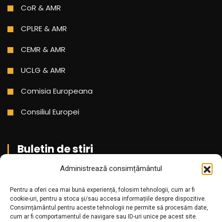
CoR & AMR
CPLRE & AMR
CEMR & AMR
UCLG & AMR
Comisia Europeana
Consiliul Europei
Buletin de stiri
Administrează consimțământul
Aboneaza-te pentru a primi cele mai noi stiri din partea
Pentru a oferi cea mai bună experiență, folosim tehnologii, cum ar fi
noastra!
cookie-uri, pentru a stoca și/sau accesa informațiile despre dispozitive.
Consimțământul pentru aceste tehnologii ne permite să procesăm date,
cum ar fi comportamentul de navigare sau ID-uri unice pe acest site.