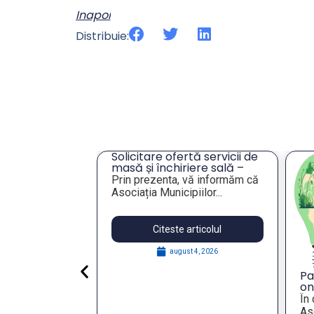
Inapoi
Distribuie:
cru privind
Solicitare ofertă servicii de
ei unor
masă și închiriere sală –
eres pentru
Tulcea
lie 2026,
Prin prezenta, vă informăm că
publică
Asociația Municipiilor...
articolul
Citeste articolul
 29, 2026
august 4, 2026
Pa
on
St
În
Re
Aso