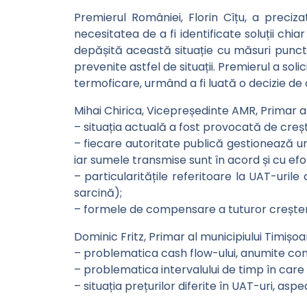
Premierul României, Florin Cîțu, a precizat
necesitatea de a fi identificate soluții ch
depășită această situație cu măsuri punctua
prevenite astfel de situații. Premierul a soli
termoficare, urmând a fi luată o decizie de
Mihai Chirica, Vicepreședinte AMR, Primar al 
– situația actuală a fost provocată de creșt
– fiecare autoritate publică gestionează un 
iar sumele transmise sunt în acord și cu ef
– particularitățile referitoare la UAT-uril
sarcină);
– formele de compensare a tuturor creșterilo
Dominic Fritz, Primar al municipiului Timișoa
– problematica cash flow-ului, anumite comp
– problematica intervalului de timp în care v
– situația prețurilor diferite în UAT-uri, asp