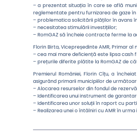
– a prezentat situația în care se află muni
reglementate pentru furnizarea de gaze în 
– problematica solicitării plăților în avans î
– necesitatea stimulării investițiilor;
– RomGAZ să încheie contracte ferme la acel
Florin Birta, Vicepreședinte AMR, Primar al 
– cea mai mare deficiență este lipsa cash flow
– prețurile diferite plătite la RomGAZ de c
Premierul României, Florin Cîțu, a închei
asigurând primarii municipiilor de următoar
– Alocarea resurselor din fondul de rezervă a
– Identificarea unui instrument de garantare
– Identificarea unor soluții în raport cu part
– Realizarea unei o întâlniri cu AMR în urma