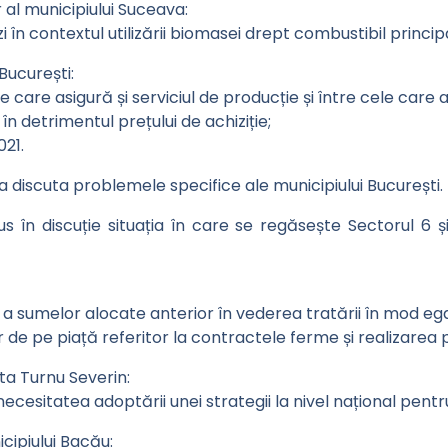
al municipiului Suceava:
 în contextul utilizării biomasei drept combustibil principa
București:
e care asigură și serviciul de producție și între cele care a
n detrimentul prețului de achiziție;
21.
a discuta problemele specifice ale municipiului București.
us în discuție situația în care se regăsește Sectorul 6 ș
 a sumelor alocate anterior în vederea tratării în mod egal
 de pe piață referitor la contractele ferme și realizarea pl
ta Turnu Severin:
 necesitatea adoptării unei strategii la nivel național pent
cipiului Bacău: