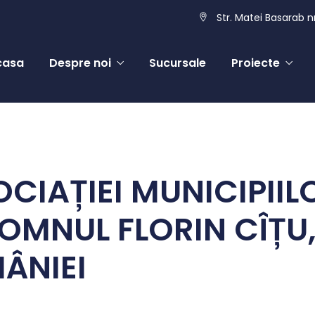
Str. Matei Basarab nr
casa
Despre noi
Sucursale
Proiecte
CIAȚIEI MUNICIPIIL
MNUL FLORIN CÎȚU,
ÂNIEI