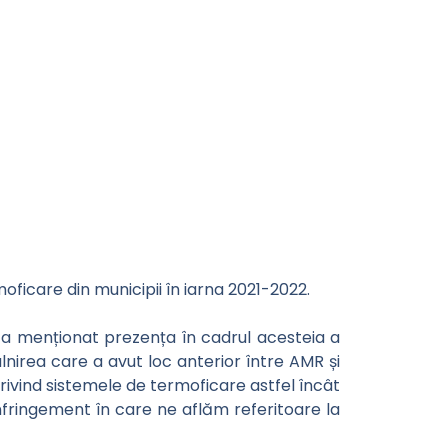
moficare din municipii în iarna 2021-2022.
i a menționat prezența în cadrul acesteia a
âlnirea care a avut loc anterior între AMR și
 privind sistemele de termoficare astfel încât
infringement în care ne aflăm referitoare la