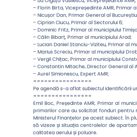
– Lia Olguța Vasilescu, Vicepreședinte AMR, 
– Florin Birta, Vicepreședinte AMR, Primar a
– Nicușor Dan, Primar General al Bucureștiul
– Ciprian Ciucu, Primar al Sectorului 6;
– Dominic Fritz, Primar al municipiului Timiș
– Călin Bibarț, Primar al municipiului Arad;
– Lucian Daniel Stanciu-Viziteu, Primar al mu
– Marius Screciu, Primar al municipiului Dro
– Vergil Chițac, Primar al municipiului Const
– Constantin Mitache, Director General al 
– Aurel Simionescu, Expert AMR;
================
Pe agendă s-a aflat subiectul identificării u
================
Emil Boc, Președinte AMR, Primar al munici
primarilor care au solicitat fonduri pentru 
Ministerul Finanțelor pe acest subiect. În pl
să vizeze și situația centralelor de aparta
calitatea aerului și poluare.