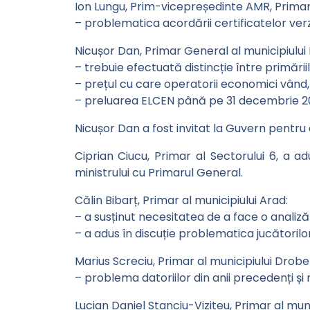
Ion Lungu, Prim-vicepreședinte AMR, Primar 
– problematica acordării certificatelor verzi
Nicușor Dan, Primar General al municipiului 
– trebuie efectuată distincție între primăriil
– prețul cu care operatorii economici vând, î
– preluarea ELCEN până pe 31 decembrie 20
Nicușor Dan a fost invitat la Guvern pentru 
Ciprian Ciucu, Primar al Sectorului 6, a ad
ministrului cu Primarul General.
Călin Bibarț, Primar al municipiului Arad:
– a susținut necesitatea de a face o analiză
– a adus în discuție problematica jucătorilor
Marius Screciu, Primar al municipiului Drobe
– problema datoriilor din anii precedenți și
Lucian Daniel Stanciu-Viziteu, Primar al muni