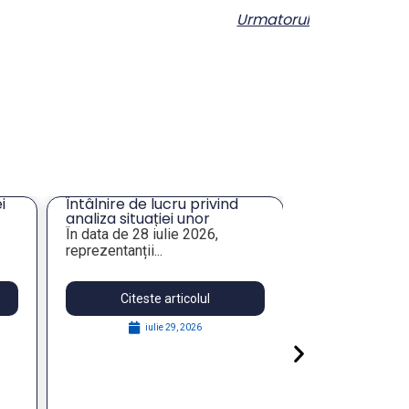
Urmatorul
i
Întâlnire de lucru privind
Solicitare ofe
analiza situației unor
masă și închir
imobile de interes pentru
Tulcea
În data de 28 iulie 2026,
Prin prezenta,
e
administrația publică
reprezentanții...
Asociația Munici
locală
Citeste articolul
Citeste 
iulie 29, 2026
augu