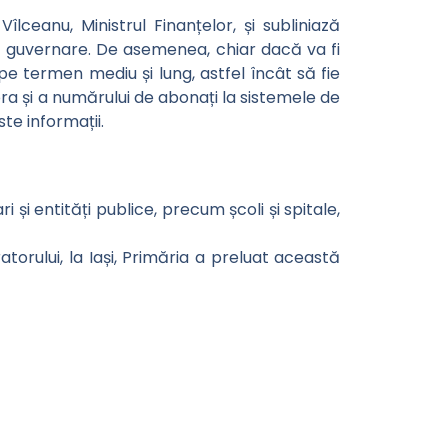
îlceanu, Ministrul Finanțelor, și subliniază
 la guvernare. De asemenea, chiar dacă va fi
pe termen mediu și lung, astfel încât să fie
stora și a numărului de abonați la sistemele de
te informații.
și entități publice, precum școli și spitale,
torului, la Iași, Primăria a preluat această