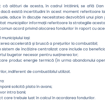
 că alături de acesta, în cadrul întâlnirii, se află Dan V
iar dacă există incertitudini în acest moment referitoare
le, aduce în discuție necesitatea dezvoltării unui plan 
citat municipiilor informații referitoare la strategiile ace
 comun acord privind alocarea fondurilor în raport cu aces
municipiului Iași:
erea accelerată și bruscă a prețurilor la combustibil;
sistem de încălzire centralizat care include ca beneficiari 
ortul bugetar necesar pentru susținerea lor;
e care produc energie termică (în urma abandonului opera
r, indiferent de combustibilul utilizat.
ra:
anii solicită plata în avans;
or intra banii;
ect care trebuie luat în calcul în acordarea fondurilor.