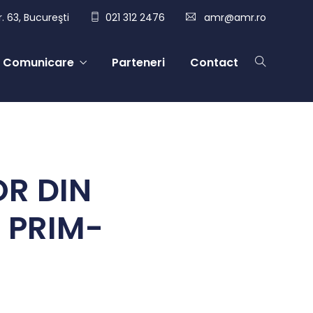
. 63, Bucureşti
021 312 2476
amr@amr.ro
Comunicare
Parteneri
Contact
OR DIN
 PRIM-