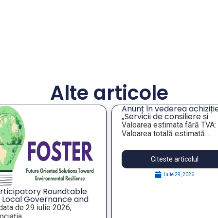
Alte articole
Anunț în vederea achiziție
„Servicii de consiliere și
orientare profesională a
Valoarea estimata fără TVA:
angajaților din companiil
Valoarea totală estimată...
publice municipale”
Citeste articolul
iulie 29, 2026
rticipatory Roundtable
 Local Governance and
rategic Foresight for
 data de 29 iulie 2026,
silient Public Policies,
ciația...