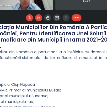
ociația Municipiilor Din România A Parti
mâniei, Pentru Identificarea Unei Soluți
rmoficare Din Municipii În Iarna 2021-2
.
piilor din România a participat la o întâlnire cu domnul 
 funcționării sistemelor de termoficare din municipii în 
ipiului Cluj-Napoca.
MR, Primar al municipiului Buzău;
r al municipiului Suceava;
l municipiului Iași;