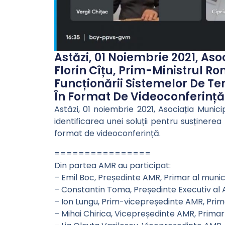
Astăzi, 01 Noiembrie 2021, As
Florin Cîțu, Prim-Ministrul Ro
Funcționării Sistemelor De Te
În Format De Videoconferință
Astăzi, 01 noiembrie 2021, Asociația Munici
identificarea unei soluții pentru susținerea
format de videoconferință.
================
Din partea AMR au participat:
– Emil Boc, Președinte AMR, Primar al munic
– Constantin Toma, Președinte Executiv al A
– Ion Lungu, Prim-vicepreședinte AMR, Prima
– Mihai Chirica, Vicepreședinte AMR, Primar a