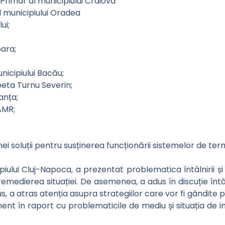
Primar al municipiului Craiova
l municipiului Oradea
ui;
oara;
nicipiului Bacău;
beta Turnu Severin;
anța;
AMR;
nei soluții pentru susținerea funcționării sistemelor de ter
piului Cluj-Napoca, a prezentat problematica întâlnirii ș
remedierea situației. De asemenea, a adus în discuție înt
us, a atras atenția asupra strategiilor care vor fi gândite
ment în raport cu problematicile de mediu și situația de 