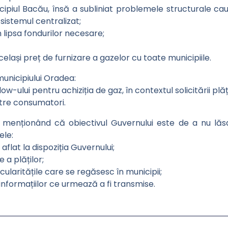
cipiul Bacău, însă a subliniat problemele structurale cau
sistemul centralizat;
n lipsa fondurilor necesare;
ași preț de furnizare a gazelor cu toate municipiile.
municipiului Oradea:
-ului pentru achiziția de gaz, în contextul solicitării plăț
ătre consumatori.
at menționând că obiectivul Guvernului este de a nu lăs
ele:
flat la dispoziția Guvernului;
 a plăților;
icularitățile care se regăsesc în municipii;
 informațiilor ce urmează a fi transmise.