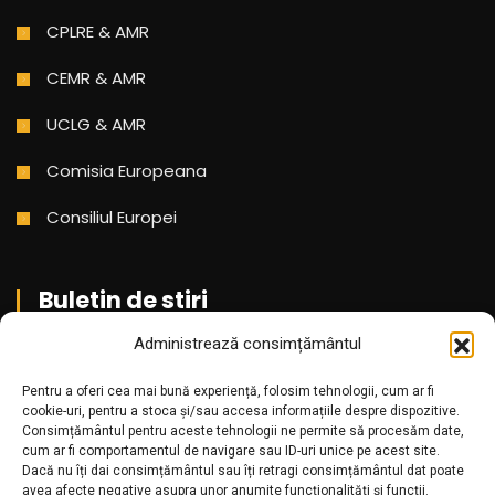
CPLRE & AMR
CEMR & AMR
UCLG & AMR
Comisia Europeana
Consiliul Europei
Buletin de stiri
Administrează consimțământul
Aboneaza-te pentru a primi cele mai noi stiri din partea
Pentru a oferi cea mai bună experiență, folosim tehnologii, cum ar fi
noastra!
cookie-uri, pentru a stoca și/sau accesa informațiile despre dispozitive.
Consimțământul pentru aceste tehnologii ne permite să procesăm date,
cum ar fi comportamentul de navigare sau ID-uri unice pe acest site.
Dacă nu îți dai consimțământul sau îți retragi consimțământul dat poate
avea afecte negative asupra unor anumite funcționalități și funcții.