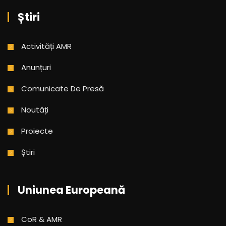
Știri
Activități AMR
Anunțuri
Comunicate De Presă
Noutăți
Proiecte
Știri
Uniunea Europeană
CoR & AMR