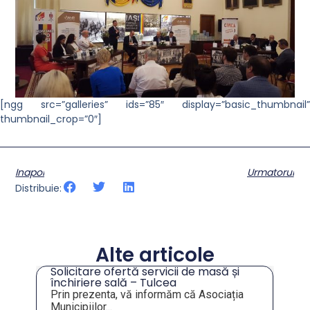
[ngg src=”galleries” ids=”85″ display=”basic_thumbnail”
thumbnail_crop=”0″]
Inapoi
Urmatorul
Distribuie:
Alte articole
Solicitare ofertă servicii de masă și
tru
închiriere sală – Tulcea
Prin prezenta, vă informăm că Asociația
Municipiilor...