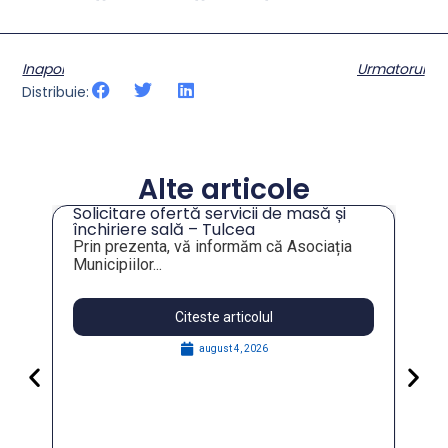
Inapoi
Urmatorul
Distribuie:
Alte articole
Solicitare ofertă servicii de masă și
tru
închiriere sală – Tulcea
Prin prezenta, vă informăm că Asociația
Municipiilor...
Citeste articolul
august 4, 2026
Pa
Go
for
În 
FO