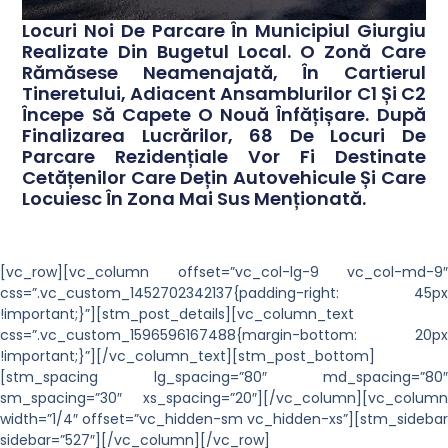
Locuri Noi De Parcare În Municipiul Giurgiu
Realizate Din Bugetul Local. O Zonă Care
Rămăsese Neamenajată, În Cartierul
Tineretului, Adiacent Ansamblurilor C1 Și C2
Începe Să Capete O Nouă Înfățișare. După
Finalizarea Lucrărilor, 68 De Locuri De
Parcare Rezidențiale Vor Fi Destinate
Cetățenilor Care Dețin Autovehicule Și Care
Locuiesc În Zona Mai Sus Menționată.
[vc_row][vc_column offset=”vc_col-lg-9 vc_col-md-9″
css=”.vc_custom_1452702342137{padding-right: 45px
!important;}”][stm_post_details][vc_column_text
css=”.vc_custom_1596596167488{margin-bottom: 20px
!important;}”][/vc_column_text][stm_post_bottom]
[stm_spacing lg_spacing=”80″ md_spacing=”80″
sm_spacing=”30″ xs_spacing=”20″][/vc_column][vc_column
width=”1/4″ offset=”vc_hidden-sm vc_hidden-xs”][stm_sidebar
sidebar=”527″][/vc_column][/vc_row]