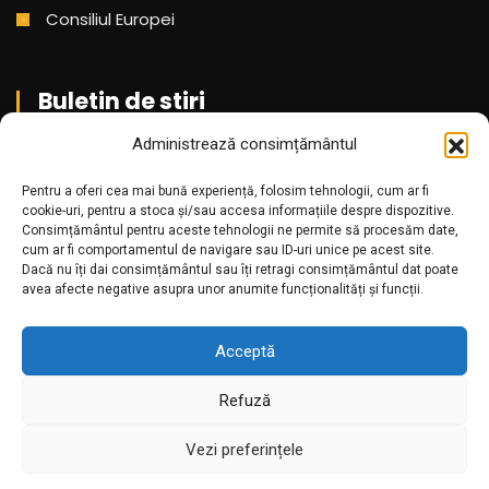
Consiliul Europei
Buletin de stiri
Administrează consimțământul
Aboneaza-te pentru a primi cele mai noi stiri din partea
noastra!
Pentru a oferi cea mai bună experiență, folosim tehnologii, cum ar fi
cookie-uri, pentru a stoca și/sau accesa informațiile despre dispozitive.
Consimțământul pentru aceste tehnologii ne permite să procesăm date,
cum ar fi comportamentul de navigare sau ID-uri unice pe acest site.
Dacă nu îți dai consimțământul sau îți retragi consimțământul dat poate
avea afecte negative asupra unor anumite funcționalități și funcții.
Acceptă
Refuză
Amr.ro @2025. Toate drepturile rezervate
Vezi preferințele