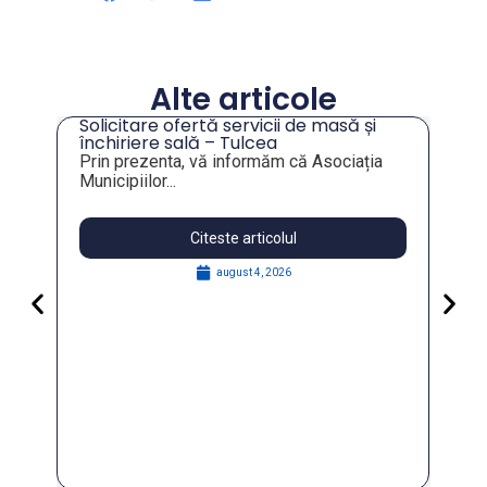
Alte articole
Solicitare ofertă servicii de masă și
tru
închiriere sală – Tulcea
Prin prezenta, vă informăm că Asociația
Municipiilor...
Citeste articolul
august 4, 2026
Pa
Go
for
În 
FO