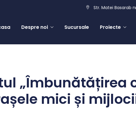
Str. Matei Basarab nr
casa
Despre noi
Sucursale
Proiecte
l „Îmbunătățirea cal
rașele mici și mijlo