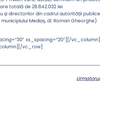
re totală de 28.842.032 lei.
i directorilor din cadrul autorității publice
ului municipiului Mediaș, dl. Roman Gheorghe)
cing=”30″ xs_spacing=”20″][/vc_column]
_column][/vc_row]
Urmatorul