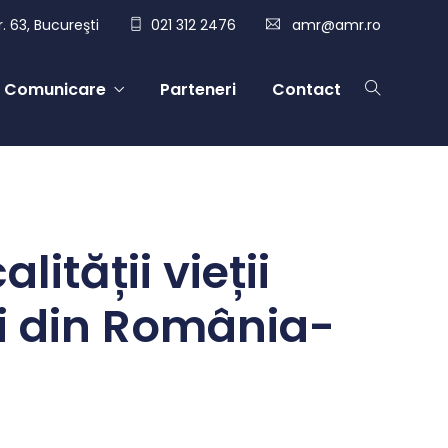
. 63, Bucureşti
021 312 2476
amr@amr.ro
Comunicare
Parteneri
Contact
ității vieții
cii din România-