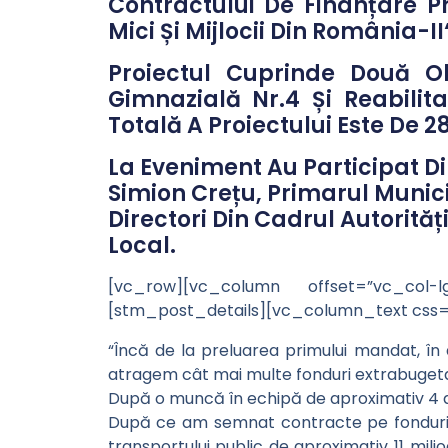
Contractului De Finanțare Pri
Mici Și Mijlocii Din România-II“
Proiectul Cuprinde Două Ob
Gimnazială Nr.4 Și Reabilit
Totală A Proiectului Este De 28
La Eveniment Au Participat Di
Simion Crețu, Primarul Munic
Directori Din Cadrul Autorități
Local.
[vc_row][vc_column offset=”vc_col-
[stm_post_details][vc_column_text css=
“Încă de la preluarea primului mandat, în
atragem cât mai multe fonduri extrabugeta
După o muncă în echipă de aproximativ 4 an
După ce am semnat contracte pe fonduri e
transportului public de aproximativ 11 milio