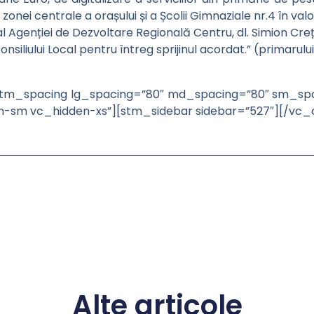
i centrale a orașului și a Școlii Gimnaziale nr.4 în valoa
Agenției de Dezvoltare Regională Centru, dl. Simion Crețu ș
a Consiliului Local pentru întreg sprijinul acordat.” (primar
m_spacing lg_spacing=”80″ md_spacing=”80″ sm_spa
en-sm vc_hidden-xs”][stm_sidebar sidebar=”527″][/vc
Alte articole