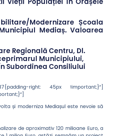
i Vieții Populației În Orașele
bilitare/Modernizare Școala
 Municipiul Mediaș. Valoarea
are Regională Centru, Dl.
ceprimarul Municipiului,
e În Subordinea Consiliului
{padding-right: 45px !important;}”]
rtant;}”]
volta și moderniza Mediașul este nevoie să
izare de aproximativ 120 milioane Euro, a
este 1 milion Euro, astăzi, semnăm un proiect