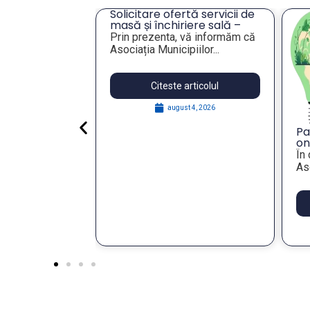
cru privind
Solicitare ofertă servicii de
ei unor
masă și închiriere sală –
eres pentru
Tulcea
lie 2026,
Prin prezenta, vă informăm că
publică
Asociația Municipiilor...
articolul
Citeste articolul
 29, 2026
august 4, 2026
Pa
on
St
În
Re
Aso
wi