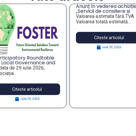
Anunț în vederea achiziție
„Servicii de consiliere și
orientare profesională a
Valoarea estimata fără TVA:
angajaților din companiil
Valoarea totală estimată...
publice municipale”
Citeste articolul
iulie 29, 2026
rticipatory Roundtable
 Local Governance and
rategic Foresight for
 data de 29 iulie 2026,
silient Public Policies,
ciația...
thin the FOSTER Project
Citeste articolul
iulie 29, 2026