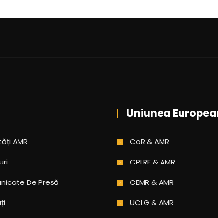
Uniunea Europea
tăți AMR
CoR & AMR
uri
CPLRE & AMR
icate De Presă
CEMR & AMR
ți
UCLG & AMR