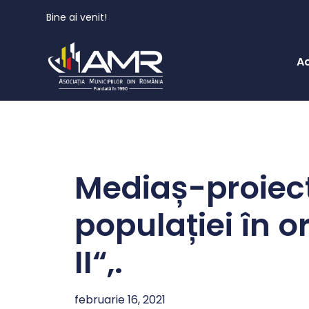
Bine ai venit!
A
Mediaș-proiectu
populației în o
II“,.
februarie 16, 2021