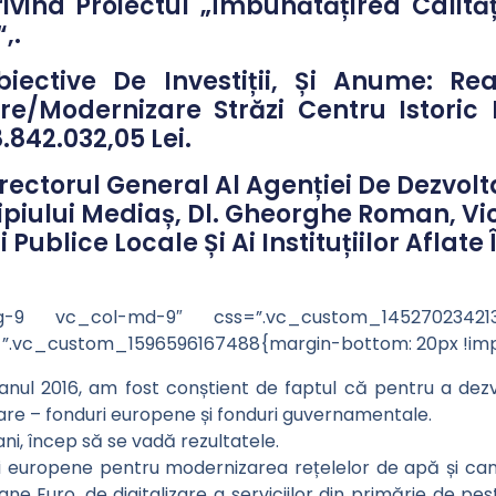
vind Proiectul „Îmbunătățirea Calități
,.
iective De Investiții, Și Anume: Rea
are/Modernizare Străzi Centru Istoric
.842.032,05 Lei.
rectorul General Al Agenției De Dezvolt
ipiului Mediaș, Dl. Gheorghe Roman, Vi
i Publice Locale Și Ai Instituțiilor Aflat
lg-9 vc_col-md-9″ css=”.vc_custom_1452702342137
”.vc_custom_1596596167488{margin-bottom: 20px !impo
 anul 2016, am fost conștient de faptul că pentru a dez
re – fonduri europene și fonduri guvernamentale.
i, încep să se vadă rezultatele.
uropene pentru modernizarea rețelelor de apă și canal
ane Euro, de digitalizare a serviciilor din primărie de p