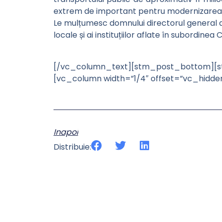
extrem de important pentru modernizarea zone
Le mulțumesc domnului directorul general al 
locale și ai instituțiilor aflate în subordine
[/vc_column_text][stm_post_bottom][st
[vc_column width=”1/4″ offset=”vc_hidd
Inapoi
Distribuie: