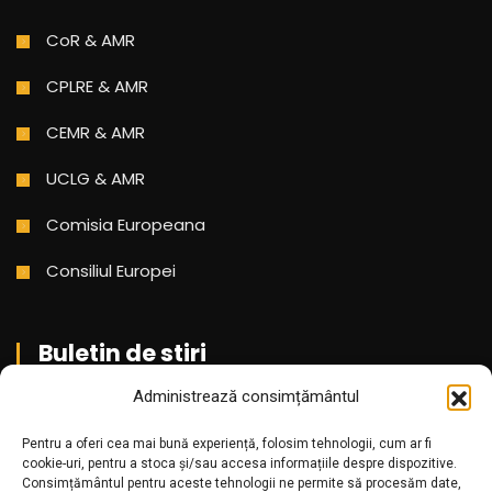
CoR & AMR
CPLRE & AMR
CEMR & AMR
UCLG & AMR
Comisia Europeana
Consiliul Europei
Buletin de stiri
Administrează consimțământul
Aboneaza-te pentru a primi cele mai noi stiri din partea
noastra!
Pentru a oferi cea mai bună experiență, folosim tehnologii, cum ar fi
cookie-uri, pentru a stoca și/sau accesa informațiile despre dispozitive.
Consimțământul pentru aceste tehnologii ne permite să procesăm date,