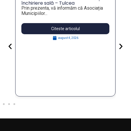
tru
închiriere sală – Tulcea
Prin prezenta, vă informăm că Asociația
Municipiilor...
Citeste articolul
august 4, 2026
Pa
Go
for
În 
FO