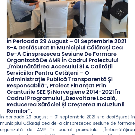
În Perioada 29 August – 01 Septembrie 2021
S-A Desfășurat În Municipiul Călărași Cea
De-A Cinsprezecea Sesiune De Formare
Organizată De AMR În Cadrul Proiectului
„Îmbunătățirea Accesului Și A Calității
Serviciilor Pentru Cetățeni – O
Administrație Publică Transparentă Și
Responsabilă”, Proiect Finanțat Prin
Granturile SEE Și Norvegiene 2014-2021 În
Cadrul Programului „Dezvoltare Locală,
Reducerea Sărăciei Și Creșterea Incluziunii
Romilor”.
În perioada 29 august – 01 septembrie 2021 s-a desfășurat în
municipiul Călărași cea de-a cinsprezecea sesiune de formare
organizată de AMR în cadrul proiectului „Îmbunătățirea