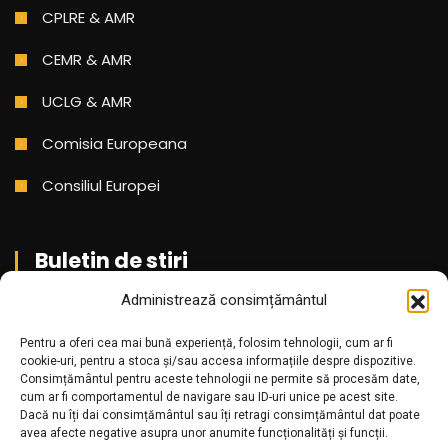
CPLRE & AMR
CEMR & AMR
UCLG & AMR
Comisia Europeana
Consiliul Europei
Buletin de stiri
Administrează consimțământul
Aboneaza-te pentru a primi cele mai noi stiri din partea
noastra!
Pentru a oferi cea mai bună experiență, folosim tehnologii, cum ar fi
cookie-uri, pentru a stoca și/sau accesa informațiile despre dispozitive.
Consimțământul pentru aceste tehnologii ne permite să procesăm date,
cum ar fi comportamentul de navigare sau ID-uri unice pe acest site.
Dacă nu îți dai consimțământul sau îți retragi consimțământul dat poate
avea afecte negative asupra unor anumite funcționalități și funcții.