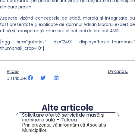
au confruntat pe parcursul activității desfășurate în municipiile
din care provin.
Aspecte vizând conceptele de etică, morală și integritate au
fost prezentate și explicate de domnul Adrian Moraru, expert pe
etică și transparență, membru al echipei de proiect AMR.
[ngg src=”galleries” ids=”249″ display=”basic_thumbnail”
thumbnail_crop=”0″]
Inapoi
Urmatorul
Distribuie:
Alte articole
Solicitare ofertă servicii de masă și
tru
închiriere sală – Tulcea
Prin prezenta, vă informăm că Asociația
Municipiilor...