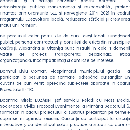
accesului și a calității serviciilor pentru cetățeni – o
administrație publică transparentă și responsabilă”, proiect
finanțat prin Granturile SEE și Norvegiene 2014-2021 în cadrul
Programului „Dezvoltare locală, reducerea sărăciei și creșterea
incluziunii romilor”.
Pe parcursul celor patru zile de curs, aleși locali, funcționari
publici, personal contractual și consilieri de etică din municipiile
Călărași, Alexandria și Oltenița sunt instruiți în cele 4 domenii
vizate de proiect: transparență decizională, etică
organizațională, incompatibilități și conflicte de interese.
Domnul Liviu Coman, viceprimarul municipiului gazdă, a
participat la sesiunea de formare, adresând cursanților un
cuvânt de bun venit, apreciind subiectele abordate în cadrul
Proiectului E-TIC.
Doamna Mirela BUZĂRIN, șef serviciu Relații cu Mass-Media,
Societatea Civilă, Protocol Evenimente la Primăria Sectorului 6,
formator în cadrul proiectului, a susținut prezentări pe temele
cuprinse în agenda sesiunii. Cursanții au participat la discuții
interactive și au identificat soluții practice la situații cu care s-