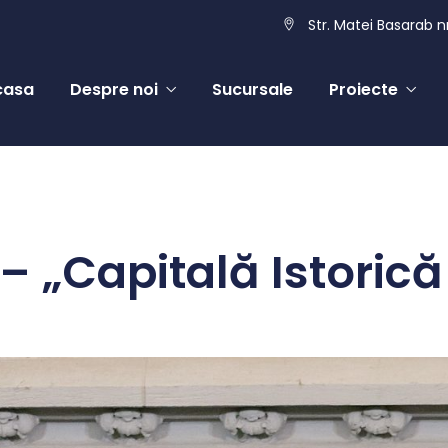
Str. Matei Basarab nr
casa
Despre noi
Sucursale
Proiecte
 – „Capitală Istoric