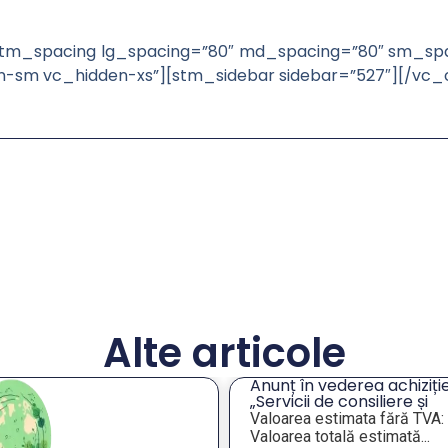
m_spacing lg_spacing=”80″ md_spacing=”80″ sm_spa
en-sm vc_hidden-xs”][stm_sidebar sidebar=”527″][/vc
Alte articole
unț în vederea achiziției
Întâlnire de lucru privind
ervicii de consiliere și
analiza situației unor
ientare profesională a
imobile de interes pentr
loarea estimata fără TVA:
În data de 28 iulie 2026,
gajaților din companiile
administrația publică
loarea totală estimată...
reprezentanții...