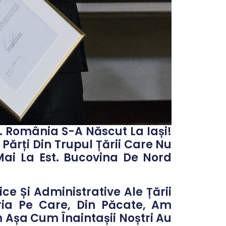
i. România S-A Născut La Iași!
ărți Din Trupul Țării Care Nu
ai La Est. Bucovina De Nord
ice Și Administrative Ale Țării
ia Pe Care, Din Păcate, Am
 Așa Cum Înaintașii Noștri Au