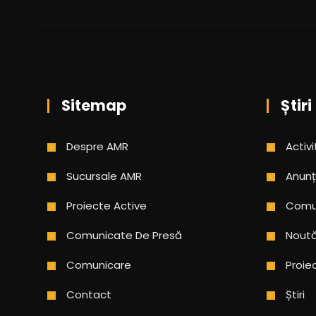
Sitemap
Știri
Despre AMR
Activi
Sucursale AMR
Anunț
Proiecte Active
Comun
Comunicate De Presă
Noută
Comunicare
Proie
Contact
Știri