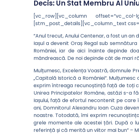
Decis: Un Stat Membru Al Uni
[vc_row][vc_column offset=”vc_col-
[stm_post_details][vc_column_text css=
”Anul trecut, Anului Centenar, a fost un an d
Iașul a devenit Oraș Regal sub semnătura 
României, iar de aici înainte depinde do
mândrească. De noi depinde cât de mari ră
Mulțumesc, Excelența Voastră, domnule Pre
„Capitală Istorică a României”. Mulțumesc c
exprim întreaga recunoștință față de toți ce
Unirea Principatelor Române, astăzi s-a f
Iașului, față de efortul necontenit pe care
ani, Domnitorul Alexandru Ioan Cuza deven
noastre. Totodată, îmi exprim recunoștința p
grele momente ale acestei țări. După o lu
referință și că merită un viitor mai bun” – Mi