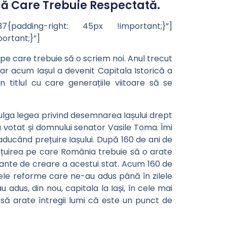
că Care Trebuie Respectată.
{padding-right: 45px !important;}”]
rtant;}”]
e pe care trebuie să o scriem noi. Anul trecut
r acum Iașul a devenit Capitala Istorică a
titlul cu care generațiile viitoare să se
lga legea privind desemnarea Iașului drept
u votat și domnului senator Vasile Toma. Îmi
 aducând prețuire Iașului. După 160 de ani de
ețuirea pe care România trebuie să o arate
rtante de creare a acestui stat. Acum 160 de
ele reforme care ne-au adus până în zilele
 adus, din nou, capitala la Iași, în cele mai
să arate întregii lumi că este un punct de