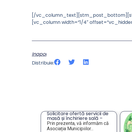
[/vc_column_text][stm_post_bottom][st
[vc_column width=”1/4″ offset=”vc_hidd
Inapoi
Distribuie:
tă servicii de
An
iere sală –
„S
or
vă informăm că
Va
an
iilor...
Va