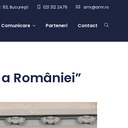
. 63, Bucureşti
021 312 2476
amr@amr.ro
Comunicare
Parteneri
Contact
ă a României”