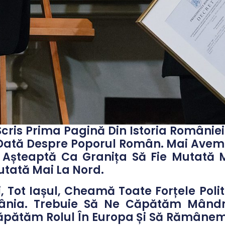
Scris Prima Pagină Din Istoria Românie
 Dată Despre Poporul Român. Mai Avem P
 Așteaptă Ca Granița Să Fie Mutată M
utată Mai La Nord.
i, Tot Iașul, Cheamă Toate Forțele Polit
ânia. Trebuie Să Ne Căpătăm Mândr
ăpătăm Rolul În Europa Și Să Rămânem