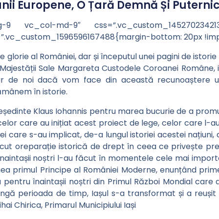
unii Europene, O Țară Demnă Și Puterni
lg-9 vc_col-md-9″ css=”.vc_custom_1452702342137
”.vc_custom_1596596167488{margin-bottom: 20px !impo
e glorie al României, dar și începutul unei pagini de istori
Majestății Sale Margareta Custodele Coroanei Române, ia
ar de noi dacă vom face din această recunoaștere un 
mânem în istorie.
ședinte Klaus Iohannis pentru marea bucurie de a promu
elor care au inițiat acest proiect de lege, celor care l-a
i care s-au implicat, de-a lungul istoriei acestei națiuni,
ăcut oreparație istorică de drept în ceea ce privește pr
 înaintașii noștri l-au făcut în momentele cele mai impo
ea primul Principe al României Moderne, enunțând prim
entru înaintașii noștri din Primul Război Mondial care au
ngă perioada de timp, Iașul s-a transformat și a reușit 
hai Chirica, Primarul Municipiului Iași