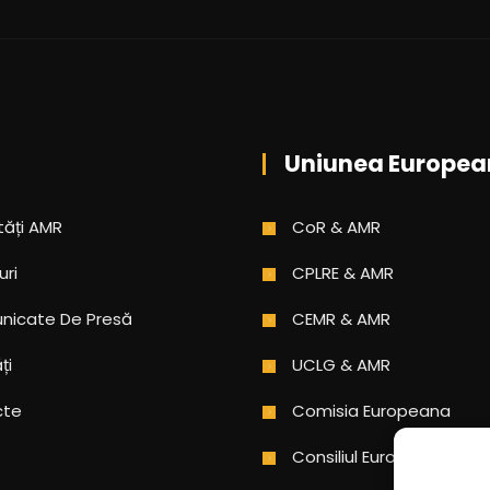
Uniunea Europea
tăți AMR
CoR & AMR
uri
CPLRE & AMR
icate De Presă
CEMR & AMR
ți
UCLG & AMR
cte
Comisia Europeana
Consiliul Europei