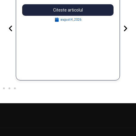
Citeste articolul
august 4, 2026
Pa
Go
for
În 
FO