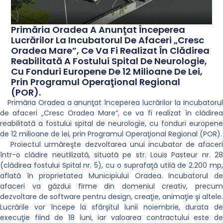
Primăria Oradea A Anunţat Începerea
Lucrărilor La Incubatorul De Afaceri „Cresc
Oradea Mare”, Ce Va Fi Realizat În Clădirea
Reabilitată A Fostului Spital De Neurologie,
Cu Fonduri Europene De 12 Milioane De Lei,
Prin Programul Operaţional Regional
(POR).
Primăria Oradea a anunţat începerea lucrărilor la incubatorul
de afaceri „Cresc Oradea Mare”, ce va fi realizat în clădirea
reabilitată a fostului spital de neurologie, cu fonduri europene
de 12 milioane de lei, prin Programul Operaţional Regional (POR).
Proiectul urmăreşte dezvoltarea unui incubator de afaceri
într-o clădire neutilizată, situată pe str. Louis Pasteur nr. 28
(clădirea fostului Spital nr. 5), cu o suprafaţă utilă de 2.200 mp,
aflată în proprietatea Municipiului Oradea. Incubatorul de
afaceri va găzdui firme din domeniul creativ, precum
dezvoltare de software pentru design, creaţie, animaţie şi altele.
Lucrările vor începe la sfârşitul lunii noiembrie, durata de
execuţie fiind de 18 luni, iar valoarea contractului este de