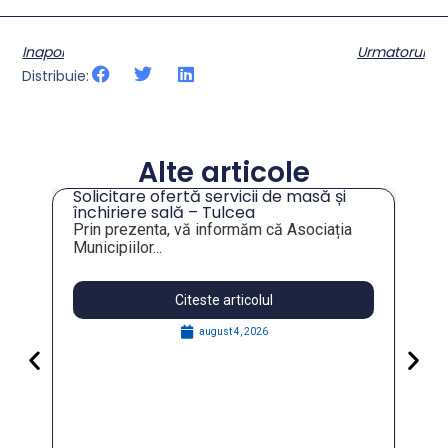
Inapoi
Urmatorul
Distribuie:
Alte articole
Solicitare ofertă servicii de masă și
tru
închiriere sală – Tulcea
Prin prezenta, vă informăm că Asociația
Municipiilor...
Citeste articolul
august 4, 2026
Pa
Go
for
În 
FO