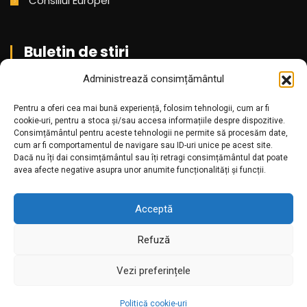
Consiliul Europei
Buletin de stiri
Administrează consimțământul
Aboneaza-te pentru a primi cele mai noi stiri din partea
noastra!
Pentru a oferi cea mai bună experiență, folosim tehnologii, cum ar fi
cookie-uri, pentru a stoca și/sau accesa informațiile despre dispozitive.
Consimțământul pentru aceste tehnologii ne permite să procesăm date,
cum ar fi comportamentul de navigare sau ID-uri unice pe acest site.
Dacă nu îți dai consimțământul sau îți retragi consimțământul dat poate
avea afecte negative asupra unor anumite funcționalități și funcții.
Acceptă
Refuză
Amr.ro @2025. Toate drepturile rezervate
Vezi preferințele
Politică cookie-uri