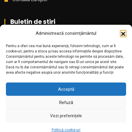
Buletin de stiri
Administrează consimțământul
Aboneaza-te pentru a primi cele mai noi stiri din partea
noastra!
Pentru a oferi cea mai bună experiență, folosim tehnologii, cum ar fi
cookie-uri, pentru a stoca și/sau accesa informațiile despre dispozitive.
Consimțământul pentru aceste tehnologii ne permite să procesăm date,
cum ar fi comportamentul de navigare sau ID-uri unice pe acest site.
Dacă nu îți dai consimțământul sau îți retragi consimțământul dat poate
avea afecte negative asupra unor anumite funcționalități și funcții.
Acceptă
Refuză
Amr.ro @2025. Toate drepturile rezervate
Vezi preferințele
Politică cookie-uri