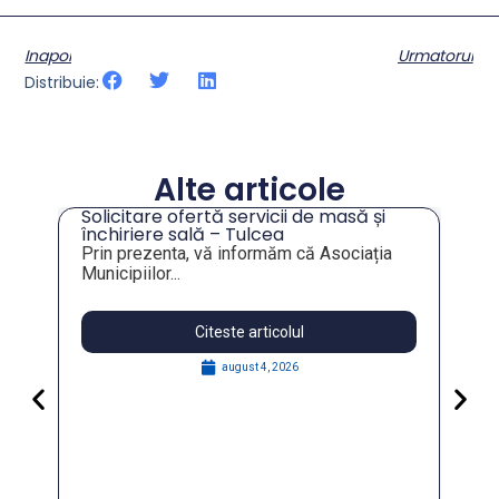
Inapoi
Urmatorul
Distribuie:
Alte articole
Solicitare ofertă servicii de masă și
tru
închiriere sală – Tulcea
Prin prezenta, vă informăm că Asociația
Municipiilor...
Citeste articolul
august 4, 2026
Pa
Go
for
În 
FO