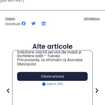
[pdf id=17497]
Inapoi
Urmatorul
Distribuie:
Alte articole
Solicitare ofertă servicii de masă și
tru
închiriere sală – Tulcea
Prin prezenta, vă informăm că Asociația
Municipiilor...
Citeste articolul
august 4, 2026
Pa
Go
for
În 
FO