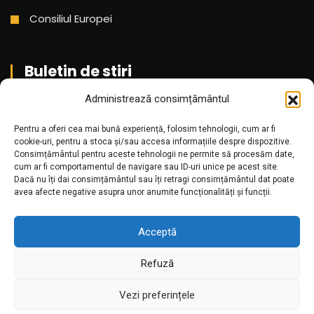
Consiliul Europei
Buletin de stiri
Administrează consimțământul
Aboneaza-te pentru a primi cele mai noi stiri din partea
Pentru a oferi cea mai bună experiență, folosim tehnologii, cum ar fi
noastra!
cookie-uri, pentru a stoca și/sau accesa informațiile despre dispozitive.
Consimțământul pentru aceste tehnologii ne permite să procesăm date,
cum ar fi comportamentul de navigare sau ID-uri unice pe acest site.
Dacă nu îți dai consimțământul sau îți retragi consimțământul dat poate
avea afecte negative asupra unor anumite funcționalități și funcții.
Acceptă
Refuză
Amr.ro @2025. Toate drepturile rezervate
Vezi preferințele