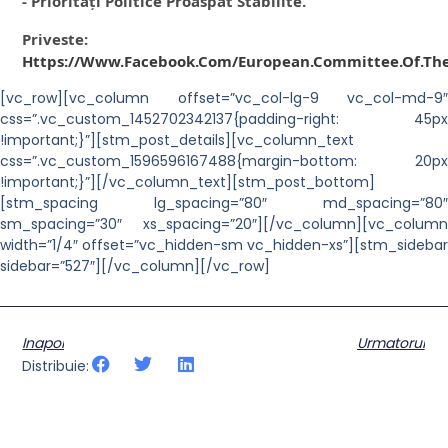
- Priorități Politice Proaspăt Stabilite. 
Priveste: 
Https://www.facebook.com/European.Committee.of.the
[vc_row][vc_column offset=”vc_col-lg-9 vc_col-md-9″
css=”.vc_custom_1452702342137{padding-right: 45px
!important;}”][stm_post_details][vc_column_text
css=”.vc_custom_1596596167488{margin-bottom: 20px
!important;}”][/vc_column_text][stm_post_bottom]
[stm_spacing lg_spacing=”80″ md_spacing=”80″
sm_spacing=”30″ xs_spacing=”20″][/vc_column][vc_column
width=”1/4″ offset=”vc_hidden-sm vc_hidden-xs”][stm_sidebar
sidebar=”527″][/vc_column][/vc_row]
Inapoi
Urmatorul
Distribuie: