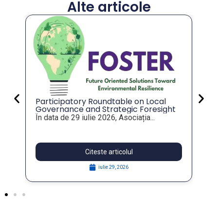
Alte articole
An
co
an
Val
mu
tot
Participatory Roundtable on Local
Governance and Strategic Foresight
for Resilient Public Policies, within the
În data de 29 iulie 2026, Asociația...
FOSTER Project
Citeste articolul
iulie 29, 2026