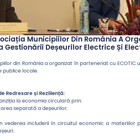
sociația Municipiilor Din România A Org
estionării Deșeurilor Electrice Și Elect
ipiilor din România a organizat în parteneriat cu ECOTIC
e publice locale.
de Redresare și Reziliență:
nziția la economia circulară prin:
tarea separată a deșeurilor;
în vederea includerii în circuitul economic a materiilor
șeuri.