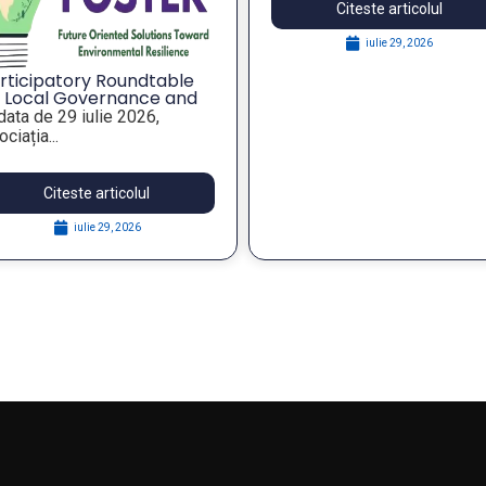
Citeste articolul
iulie 29, 2026
icipatory Roundtable
Local Governance and
tegic Foresight for
ata de 29 iulie 2026,
lient Public Policies,
ația...
in the FOSTER Project
Citeste articolul
iulie 29, 2026