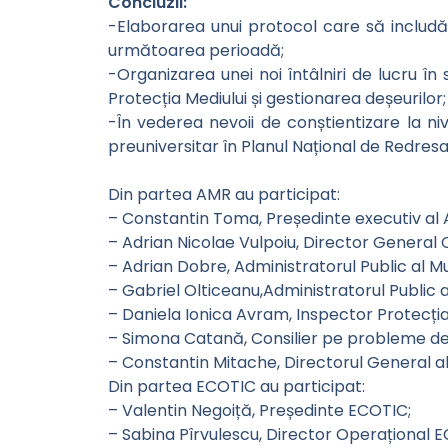
Concluzii:
-Elaborarea unui protocol care să includă 
următoarea perioadă;
-Organizarea unei noi întâlniri de lucru în 
Protecția Mediului și gestionarea deșeurilor;
-În vederea nevoii de conștientizare la niv
preuniversitar în Planul Național de Redresa
Din partea AMR au participat:
– Constantin Toma, Președinte executiv al A
– Adrian Nicolae Vulpoiu, Director General C
– Adrian Dobre, Administratorul Public al M
– Gabriel Olticeanu,Administratorul Public al
– Daniela Ionica Avram, Inspector Protecția 
– Simona Catană, Consilier pe probleme de 
– Constantin Mitache, Directorul General a
Din partea ECOTIC au participat:
– Valentin Negoiță, Președinte ECOTIC;
– Sabina Pîrvulescu, Director Operațional 