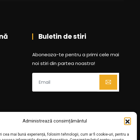
nă
Buletin de stiri
Aboneaza-te pentru a primi cele mai
noi stiri din partea noastra!
Administrează consimțământul
ri cea mai bună experiență, folosim tehnologii, cum ar fi cookie-uri, pentru a