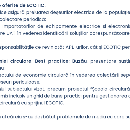
le oferite de ECOTIC:
blice asigură preluarea deșeurilor electrice de la populați
colectare periodică;
i importatorilor de echipamente electrice și electroni
are UAT în vederea identificării soluțiilor corespunzătoa
nsabilitățile ce revin atât APL-urilor, cât și ECOTIC pent
iei circulare. Best practice: Buzău
, prezentare susț
u:
ctului de economie circulară în vederea colectării sepa
eșeuri periculoase;
ul subiectului vizat, precum proiectul “Școala circular
mis inclusiv un ghid de bune practici pentru gestionarea d
rculară cu sprijinul ECOTIC.
rul căreia s-au dezbătut problemele de mediu cu care se 