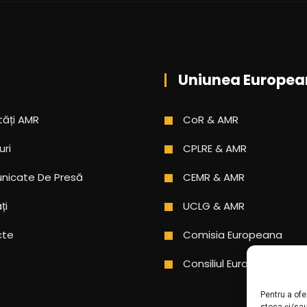
Uniunea Europea
tăți AMR
CoR & AMR
uri
CPLRE & AMR
icate De Presă
CEMR & AMR
ți
UCLG & AMR
cte
Comisia Europeana
Consiliul Europei
Pentru a ofe