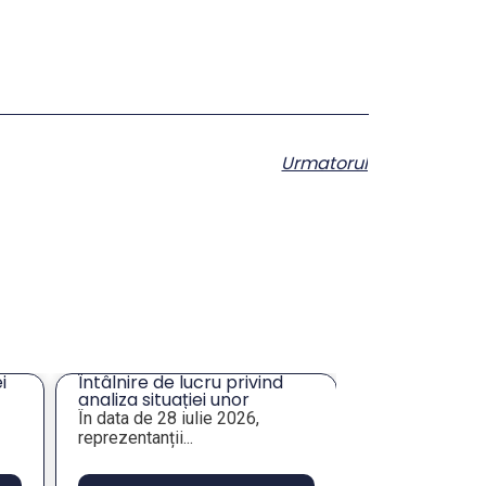
Urmatorul
Întâlnire de lucru privind
Solicitare ofert
analiza situației unor
masă și închiri
imobile de interes pentru
Tulcea
În data de 28 iulie 2026,
Prin prezenta, v
administrația publică
reprezentanții...
Asociația Municipi
locală