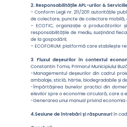
2. Responsabilitățile APL-urilor & Servicii
– Conform Legii nr. 211/2011 autoritățile pu
de colectare, puncte de colectare mobilă, 
– ECOTIC, organizație a producătorilor ș
responsabilitățile de mediu, susținând fiec
de la gospodării;
– ECOFORUM: platformă care stabilește respo
3
.
Fluxul deșeurilor în contextul econom
Constantin Toma, Primarul Municipiului Buză
-Managementul deșeurilor din cadrul proie
ambalaje, sticlă, hârtie, biodegradabile și d
-Împărtășirea bunelor practici din domeni
elevilor spre o economie circulară, care a e
-Generarea unui manual privind economia ci
4.Sesiune de întrebări și răspunsuri
în cad