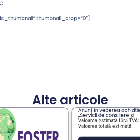
IC
asic_thumbnail” thumbnail_crop=”0″]
Alte articole
Anunț în vederea achiziției
„Servicii de consiliere și
orientare profesională a
Valoarea estimata fără TVA:
angajaților din companiile
Valoarea totală estimată...
publice municipale”