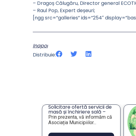
– Dragoș Călugăru, Director general ECOT
– Raul Pop, Expert deșeuri;
[ngg src=”galleries” ids=”254″ display=”b
Inapoi
Distribuie:
u privind
Solicitare ofertă servicii de
 unor
masă și închiriere sală –
res pentru
Tulcea
e 2026,
Prin prezenta, vă informăm că
ublică
Asociația Municipiilor...