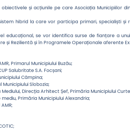
obiectivele și acțiunile pe care Asociația Municipiilor d
sistem hibrid la care vor participa primari, specialiști ș
el educațional, se vor identifica surse de fianțare a un
re și Rezilientă și în Programele Operaționale aferente Exe
MR, Primarul Municipiului Buzău;
UP Salubritate S.A. Focșani;
unicipiului Câmpina;
 Municipiului Slobozia;
Mediului, Direcția Arhitect Șef, Primăria Municipiului Curt
mediu, Primăria Municipiului Alexandria;
l AMR;
ECOTIC;