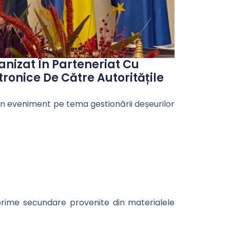
anizat În Parteneriat Cu
ronice De Către Autoritățile
 un eveniment pe tema gestionării deșeurilor
 prime secundare provenite din materialele