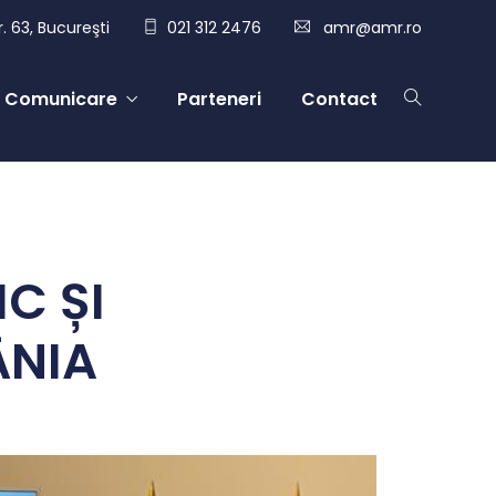
. 63, Bucureşti
021 312 2476
amr@amr.ro
Comunicare
Parteneri
Contact
C ȘI
ÂNIA