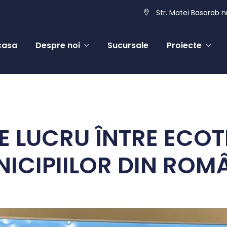
Str. Matei Basarab nr
casa
Despre noi
Sucursale
Proiecte
E LUCRU ÎNTRE ECOTI
ICIPIILOR DIN ROM