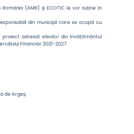
in România (AMR) și ECOTIC le vor suține în
i responsabili din municipii care se ocupă cu
ui proiect adresat elevilor din învățământul
rcițiului Financiar 2021-2027.
ea de Argeș;