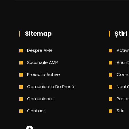
Sitemap
Știri
Despre AMR
Activi
Sucursale AMR
Anunț
Proiecte Active
Comun
Comunicate De Presă
Noută
Comunicare
Proie
Contact
Știri