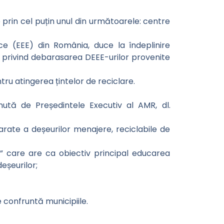
e prin cel puțin unul din următoarele: centre
ce (EEE) din România, duce la îndeplinire
re privind debarasarea DEEE-urilor provenite
ru atingerea țintelor de reciclare.
inută de Președintele Executiv al AMR, dl.
rate a deșeurilor menajere, reciclabile de
ă” care are ca obiectiv principal educarea
eșeurilor;
confruntă municipiile.