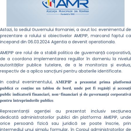
Astazi, la sediul Guvernului Romaniei, a avut loc evenimentul de
prezentare a rolului si obiectivelor AMEPIP, marcand faptul ca
incepand din 06.03.2024 Agentia a devenit operationala.
AMEPIP are rolul de a stabili politica de guvernanță corporativă,
de a coordona implementarea regulilor în domeniu la nivelul
autorităților publice tutelare, de a le monitoriza și evalua,
respectiv de a aplica sancțiuni pentru abaterile identificate.
In cadrul evenimentului, 𝐀𝐌𝐄𝐏𝐈𝐏 𝐚 𝐩𝐫𝐞𝐳𝐞𝐧𝐭𝐚𝐭 𝐩𝐫𝐢𝐦𝐚 𝐩𝐥𝐚𝐭𝐟𝐨𝐫𝐦𝐚̆
𝐩𝐮𝐛𝐥𝐢𝐜𝐚̆ 𝐜𝐞 𝐜𝐨𝐧𝐭̦𝐢𝐧𝐞 𝐮𝐧 𝐭𝐚𝐛𝐥𝐨𝐮 𝐝𝐞 𝐛𝐨𝐫𝐝, 𝐮𝐧𝐝𝐞 𝐩𝐨𝐭 𝐟𝐢 𝐫𝐞𝐠𝐚̆𝐬𝐢𝐭̦𝐢 𝐬̦𝐢 𝐚𝐜𝐜𝐞𝐬𝐚𝐭̦𝐢
𝐩𝐮𝐛𝐥𝐢𝐜 𝐢𝐧𝐝𝐢𝐜𝐚𝐭𝐨𝐫𝐢𝐢 𝐟𝐢𝐧𝐚𝐧𝐜𝐢𝐚𝐫𝐢, 𝐧𝐨𝐧-𝐟𝐢𝐧𝐚𝐧𝐜𝐢𝐚𝐫𝐢 𝐬̦𝐢 𝐝𝐞 𝐠𝐮𝐯𝐞𝐫𝐧𝐚𝐧𝐭̦𝐚̆ 𝐜𝐨𝐫𝐩𝐨𝐫𝐚𝐭𝐢𝐯𝐚̆
𝐩𝐞𝐧𝐭𝐫𝐮 𝐢̂𝐧𝐭𝐫𝐞𝐩𝐫𝐢𝐧𝐝𝐞𝐫𝐢𝐥𝐞 𝐩𝐮𝐛𝐥𝐢𝐜𝐞.
Reprezentanții agenției au prezentat inclusiv secțiunea
dedicată administratorilor publici din platforma AMEPIP, unde
orice persoană fizică sau juridică se poate înscrie, prin
intermediul unui simplu formular, în Corpul administratorilor de