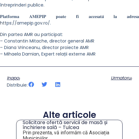
întreprinderi publice.
𝐏𝐥𝐚𝐭𝐟𝐨𝐫𝐦𝐚 𝐀𝐌𝐄𝐏𝐈𝐏 𝐩𝐨𝐚𝐭𝐞 𝐟𝐢 𝐚𝐜𝐜𝐞𝐬𝐚𝐭𝐚̆ 𝐥𝐚 𝐚𝐝𝐫𝐞𝐬𝐚
https://amepip.gov.ro/.
Din partea AMR au participat:
– Constantin Mitache, director general AMR
– Diana Vrinceanu, director proiecte AMR
– Mihaela Damian, Expert relații externe AMR
Inapoi
Urmatorul
Distribuie:
Alte articole
Solicitare ofertă servicii de masă și
tru
închiriere sală – Tulcea
Prin prezenta, vă informăm că Asociația
Municipiilor...