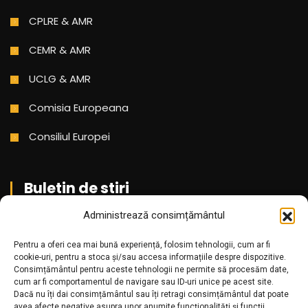
CPLRE & AMR
CEMR & AMR
UCLG & AMR
Comisia Europeana
Consiliul Europei
Buletin de stiri
Administrează consimțământul
Aboneaza-te pentru a primi cele mai noi stiri din partea
Pentru a oferi cea mai bună experiență, folosim tehnologii, cum ar fi
noastra!
cookie-uri, pentru a stoca și/sau accesa informațiile despre dispozitive.
Consimțământul pentru aceste tehnologii ne permite să procesăm date,
cum ar fi comportamentul de navigare sau ID-uri unice pe acest site.
Dacă nu îți dai consimțământul sau îți retragi consimțământul dat poate
avea afecte negative asupra unor anumite funcționalități și funcții.