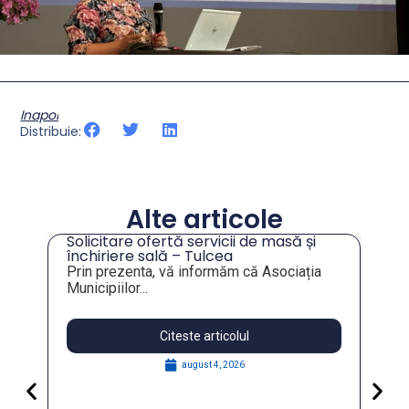
Inapoi
Distribuie:
Alte articole
Solicitare ofertă servicii de masă și
tru
închiriere sală – Tulcea
Prin prezenta, vă informăm că Asociația
Municipiilor...
Citeste articolul
august 4, 2026
Pa