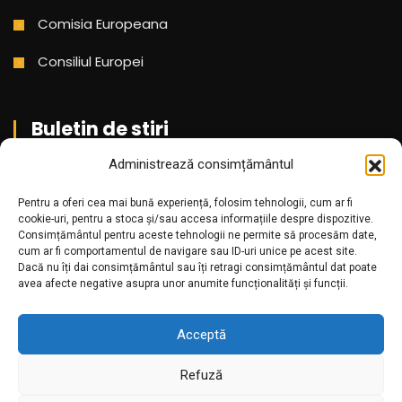
Comisia Europeana
Consiliul Europei
Buletin de stiri
Administrează consimțământul
Aboneaza-te pentru a primi cele mai noi stiri din partea
noastra!
Pentru a oferi cea mai bună experiență, folosim tehnologii, cum ar fi
cookie-uri, pentru a stoca și/sau accesa informațiile despre dispozitive.
Consimțământul pentru aceste tehnologii ne permite să procesăm date,
cum ar fi comportamentul de navigare sau ID-uri unice pe acest site.
Dacă nu îți dai consimțământul sau îți retragi consimțământul dat poate
avea afecte negative asupra unor anumite funcționalități și funcții.
Acceptă
Refuză