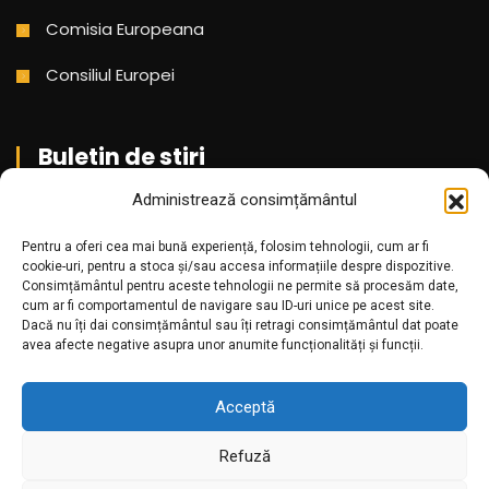
Comisia Europeana
Consiliul Europei
Buletin de stiri
Administrează consimțământul
Aboneaza-te pentru a primi cele mai noi stiri din partea
noastra!
Pentru a oferi cea mai bună experiență, folosim tehnologii, cum ar fi
cookie-uri, pentru a stoca și/sau accesa informațiile despre dispozitive.
Consimțământul pentru aceste tehnologii ne permite să procesăm date,
cum ar fi comportamentul de navigare sau ID-uri unice pe acest site.
Dacă nu îți dai consimțământul sau îți retragi consimțământul dat poate
avea afecte negative asupra unor anumite funcționalități și funcții.
Acceptă
Refuză