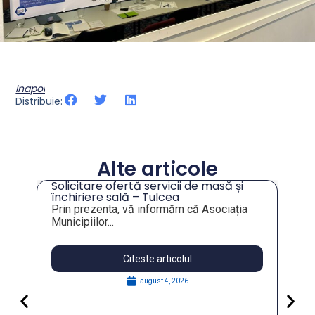
Inapoi
Distribuie:
Alte articole
Solicitare ofertă servicii de masă și
tru
închiriere sală – Tulcea
Prin prezenta, vă informăm că Asociația
Municipiilor...
Citeste articolul
august 4, 2026
Pa