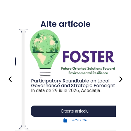
Alte articole
An
co
an
Val
mu
tot
Participatory Roundtable on Local
Governance and Strategic Foresight
for Resilient Public Policies, within the
În data de 29 iulie 2026, Asociația...
FOSTER Project
Citeste articolul
iulie 29, 2026